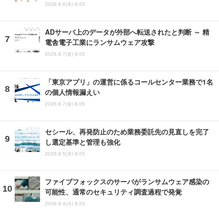
2026.8.6(木) 8:05
ADサーバ上のデータが外部へ転送されたと判断 ～ 精
電舎電子工業にランサムウェア攻撃
2026.8.7(金) 8:05
「東京アプリ」の運営に係るコールセンター業務で1名
の個人情報漏えい
2026.8.7(金) 8:05
セシール、再発防止のため業務委託先の見直しを完了
し選定基準と管理も強化
2026.8.5(水) 8:05
ファイブフォックスのサーバがランサムウェア感染の
可能性、通常のセキュリティ調査過程で発覚
2026.8.4(火) 8:05