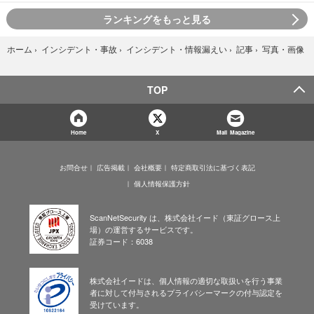
ランキングをもっと見る
写真・画像
ホーム
›
インシデント・事故
›
インシデント・情報漏えい
›
記事
›
TOP
Home
X
Mail Magazine
お問合せ
広告掲載
会社概要
特定商取引法に基づく表記
個人情報保護方針
ScanNetSecurity は、株式会社イード（東証グロース上
場）の運営するサービスです。
証券コード：6038
株式会社イードは、個人情報の適切な取扱いを行う事業
者に対して付与されるプライバシーマークの付与認定を
受けています。