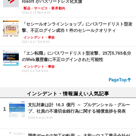
rosoft がパスワードレス化支援
製品・サービス・業界動向
2023.5.15 Mon 8:00
「セシールオンラインショップ」にパスワードリスト型攻
撃、不正ログイン成功 1 件のセシールクオリティ
インシデント・事故
2021.8.31 Tue 8:00
「エン転職」にパスワードリスト型攻撃、25万5,765名分
のWeb履歴書に不正ログインされた可能性
インシデント・事故
2023.4.4 Tue 8:05
PageTop
インシデント・情報漏えい人気記事
支払対象は計 16.3 億円 ～ プルデンシャル・グルー
プ、社員の不適切金銭行為に関する補償進捗を発表
2026.8.4(火) 8:05
調査データの加工や転用 ～ 大和ハウス工業子会社が