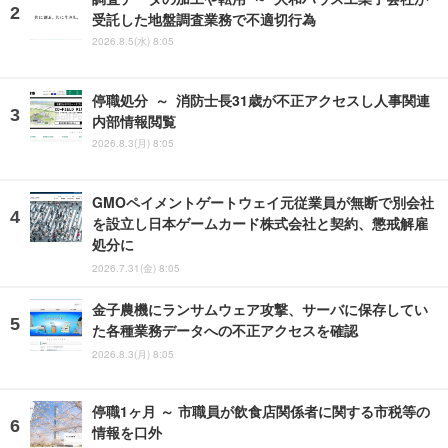
受託した地盤調査業務で不適切行為
2026.8.5(水) 8:05
停職処分 ～ 消防士長31歳が不正アクセスし人事関連
内部情報閲覧
2026.8.3(月) 8:05
GMOペイメントゲートウェイ元従業員が無断で別会社
を設立し日本ゲームカード株式会社と契約、懲戒解雇
処分に
2026.7.31(金) 8:05
金子農機にランサムウェア攻撃、サーバに保存してい
た各種業務データへの不正アクセスを確認
2026.8.3(月) 8:05
停職1ヶ月 ～ 市職員が飲食店関係者に関する市税等の
情報を口外