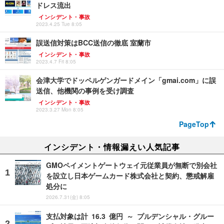
ドレス流出
インシデント・事故
2023.4.25 Tue 8:05
誤送信対策はBCC送信の徹底 室蘭市
インシデント・事故
2023.4.7 Fri 8:05
会津大学でドッペルゲンガードメイン「gmai.com」に誤
送信、他機関の事例を受け調査
インシデント・事故
2023.3.27 Mon 8:05
PageTop
インシデント・情報漏えい人気記事
GMOペイメントゲートウェイ元従業員が無断で別会社
を設立し日本ゲームカード株式会社と契約、懲戒解雇
処分に
2026.7.31(金) 8:05
支払対象は計 16.3 億円 ～ プルデンシャル・グルー