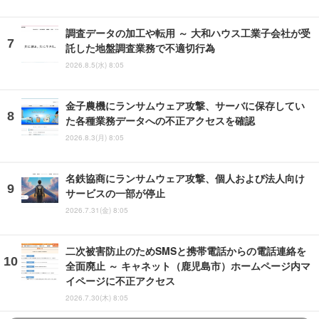
調査データの加工や転用 ～ 大和ハウス工業子会社が受
託した地盤調査業務で不適切行為
2026.8.5(水) 8:05
金子農機にランサムウェア攻撃、サーバに保存してい
た各種業務データへの不正アクセスを確認
2026.8.3(月) 8:05
名鉄協商にランサムウェア攻撃、個人および法人向け
サービスの一部が停止
2026.7.31(金) 8:05
二次被害防止のためSMSと携帯電話からの電話連絡を
全面廃止 ～ キャネット（鹿児島市）ホームページ内マ
イページに不正アクセス
2026.7.30(木) 8:05