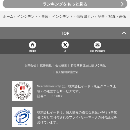
ランキングをもっと見る
写真・画像
ホーム
›
インシデント・事故
›
インシデント・情報漏えい
›
記事
›
TOP
Home
X
Mail Magazine
お問合せ
広告掲載
会社概要
特定商取引法に基づく表記
個人情報保護方針
ScanNetSecurity は、株式会社イード（東証グロース上
場）の運営するサービスです。
証券コード：6038
株式会社イードは、個人情報の適切な取扱いを行う事業
者に対して付与されるプライバシーマークの付与認定を
受けています。