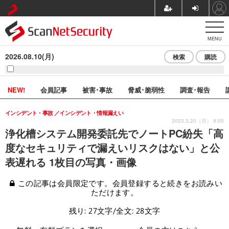
MENU
2026.08.10(月)
検索
購読
NEW!
会員記事
被害･事故
脅威･脆弱性
調査･報告
インシデント・事故
インシデント・情報漏えい
2023.3.20（月） 8:05
浄化槽システム開発委託先でノートPC紛失「高
度なセキュリティで漏えいリスクはない」と公
表遅れる 1枚目の写真・画像
この記事は会員限定です。会員登録すると続きをお読みい
ただけます。
残り: 27文字/全文: 28文字