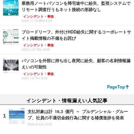
業務用ノートパソコンを帰宅途中に紛失、監視システムで
リモート調査行うもネット接続の形跡なし
インシデント・事故
2022.11.16 Wed 8:05
ブロードリーフ、外付けHDD紛失に関するコーポレートサ
イト掲載情報の不備をお詫び
インシデント・事故
2023.2.27 Mon 8:05
パソコンを外部に持ち出し夜間に紛失、顧客の名刺情報漏
えいの可能性
インシデント・事故
2023.1.5 Thu 8:05
PageTop
インシデント・情報漏えい人気記事
支払対象は計 16.3 億円 ～ プルデンシャル・グルー
プ、社員の不適切金銭行為に関する補償進捗を発表
2026.8.4(火) 8:05