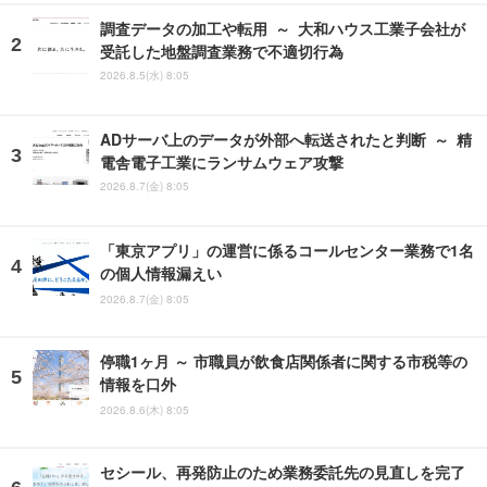
調査データの加工や転用 ～ 大和ハウス工業子会社が
受託した地盤調査業務で不適切行為
2026.8.5(水) 8:05
ADサーバ上のデータが外部へ転送されたと判断 ～ 精
電舎電子工業にランサムウェア攻撃
2026.8.7(金) 8:05
「東京アプリ」の運営に係るコールセンター業務で1名
の個人情報漏えい
2026.8.7(金) 8:05
停職1ヶ月 ～ 市職員が飲食店関係者に関する市税等の
情報を口外
2026.8.6(木) 8:05
セシール、再発防止のため業務委託先の見直しを完了