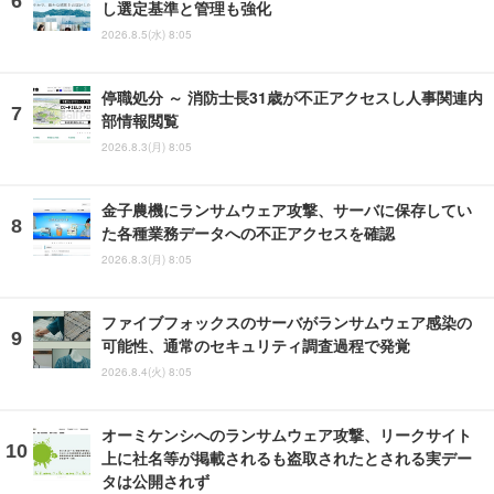
し選定基準と管理も強化
2026.8.5(水) 8:05
停職処分 ～ 消防士長31歳が不正アクセスし人事関連内
部情報閲覧
2026.8.3(月) 8:05
金子農機にランサムウェア攻撃、サーバに保存してい
た各種業務データへの不正アクセスを確認
2026.8.3(月) 8:05
ファイブフォックスのサーバがランサムウェア感染の
可能性、通常のセキュリティ調査過程で発覚
2026.8.4(火) 8:05
オーミケンシへのランサムウェア攻撃、リークサイト
上に社名等が掲載されるも盗取されたとされる実デー
タは公開されず