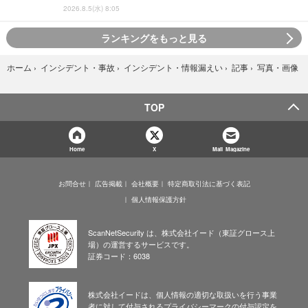
2026.8.5(水) 8:05
ランキングをもっと見る
写真・画像
ホーム
›
インシデント・事故
›
インシデント・情報漏えい
›
記事
›
TOP
Home
X
Mail Magazine
お問合せ
広告掲載
会社概要
特定商取引法に基づく表記
個人情報保護方針
ScanNetSecurity は、株式会社イード（東証グロース上
場）の運営するサービスです。
証券コード：6038
株式会社イードは、個人情報の適切な取扱いを行う事業
者に対して付与されるプライバシーマークの付与認定を