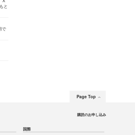
 X
かもと
件
用で
Page Top
購読のお申し込み
国際