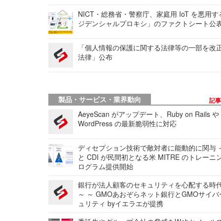
NICT・総務省・警察庁、家庭用 IoT を悪用
ジデンシャルプロキシ」のファクトシート公
「個人情報の保護に関する法律等の一部を改
法律」公布
製品・サービス・業界動向
記
AeyeScan がアップデート、Ruby on Rails や
WordPress の最新脆弱性に対応
ディセプション技術で敵対者に能動的に関与 ～
と CDI が民間初となる米 MITRE のトレーニ
ログラム提供開始
銀行が法人顧客のセキュリティを心配する時
～ ～ GMOあおぞらネット銀行とGMOサイ
ュリティ byイエラエが提携