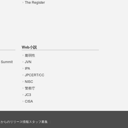
The Register
Web小説
脆弱性
t Summit
JVN
IPA
JPCERT/CC
NISC
警察庁
JC3
CISA
ドからのリリース情報
スタッフ募集