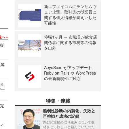
新エフエイコムにランサムウ
ェア攻撃、取引先の従業員に
関する個人情報が漏えいした
可能性
停職1ヶ月 ～ 市職員が飲食店
覧へ
関係者に関する市税等の情報
の従
を口外
税等
AeyeScan がアップデート、
Ruby on Rails や WordPress
の最新脆弱性に対応
NK
デー
特集・連載
を完
脆弱性診断の内製化、失敗と
再挑戦と成功の記録
内製化支援の取り組みについて取
サイ
材させて欲しいと頼んでいたのだ