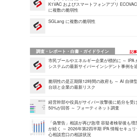
K1VAC およびスマートフォンアプリ ECOVAC
に複数の脆弱性
SGLang に複数の脆弱性
調査・レポート・白書・ガイドライン
記
市民プールやエネルギー企業が標的に ～ IPA
システムの最新サイバーインシデント事例を
脆弱性の是正期限12時間の政府も ～ AI 自律
台頭と企業の最新リスク
経営幹部や役員がサイバー攻撃後に処分を受
50%が回答 ～ フォーティネット調査
「偽警告」相談が再び急増 容疑者検挙後も増
が続く ～ 2026年第2四半期 IPA 情報セキュ
心相談窓口の相談状況