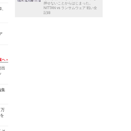
押せないことからはじまった。
NITTAN vs ランサムウェア 戦い全
加、
記録
ア
覧へ
後出
ッ
編集
 万
せを