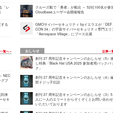
する「レ
クルーズ船で「勇者」が船出 ～ 52社100名が参
表
Cloudbaseユーザー会開催報告
正する
GMOサイバーセキュリティ byイエラエが「DEF
CON 34」の宇宙サイバーセキュリティ専門エリ
「Aerospace Village」にブース出展
おしらせ
事一覧へ
記事一
創刊 27 周年記念キャンペーンのおしらせ（5）
し特典「Black Hat USA 2025 参加者用バックパ
ク」
 NEC
創刊 27 周年記念キャンペーンのおしらせ（4）
ングプ
部ドジっ子伝説
代到来
創刊 27 周年記念キャンペーンのおしらせ（3）5
バーセキ
人に一人のエリートからぞくぞくとお問い合わ
いただいております