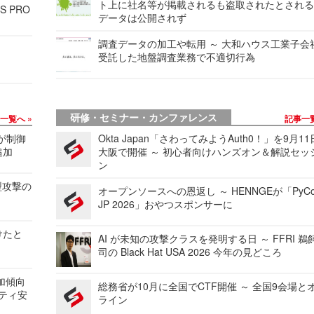
ト上に社名等が掲載されるも盗取されたとされ
S PRO
データは公開されず
調査データの加工や転用 ～ 大和ハウス工業子会
受託した地盤調査業務で不適切行為
研修・セミナー・カンファレンス
事一覧へ
記事一
 が制御
Okta Japan「さわってみようAuth0！」を9月1
追加
大阪で開催 ～ 初心者向けハンズオン＆解説セッ
ン
型攻撃の
オープンソースへの恩返し ～ HENNGEが「PyCo
JP 2026」おやつスポンサーに
けたと
AI が未知の攻撃クラスを発明する日 ～ FFRI 鵜
司の Black Hat USA 2026 今年の見どころ
加傾向
総務省が10月に全国でCTF開催 ～ 全国9会場と
リティ安
ライン