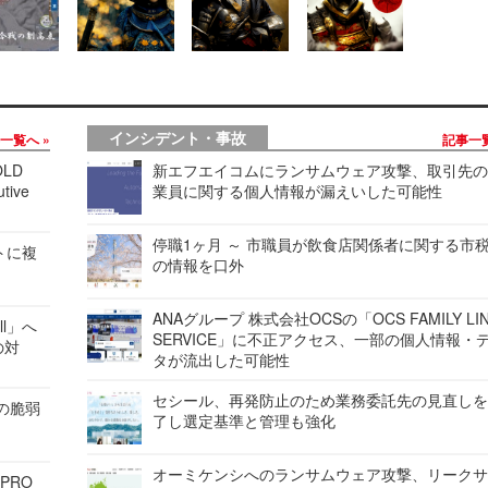
インシデント・事故
事一覧へ
記事一
LD
新エフエイコムにランサムウェア攻撃、取引先
tive
業員に関する個人情報が漏えいした可能性
停職1ヶ月 ～ 市職員が飲食店関係者に関する市
レートに複
の情報を口外
ANAグループ 株式会社OCSの「OCS FAMILY LI
ell」へ
SERVICE」に不正アクセス、一部の個人情報・
の対
タが流出した可能性
セシール、再発防止のため業務委託先の見直し
ンの脆弱
了し選定基準と管理も強化
オーミケンシへのランサムウェア攻撃、リーク
 PRO