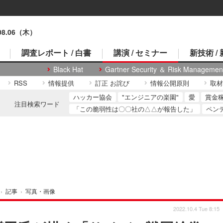
.08.06（木）
調査レポート / 白書
講演 / セミナー
新技術 /
Black Hat
Gartner Security ＆ Risk Managemen
RSS
情報提供
訂正 お詫び
情報公開原則
取材
ハッカー協会
"エンジニアの楽園"
愛
賞金
注目検索ワード
「この脆弱性は〇〇社の△△が報告した」
ペン
›
記事
›
写真・画像
2022.10.4 Tue 8:15