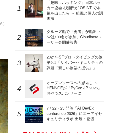
「趣味：ハッキング」日本ハッ
カー協会 杉浦氏が OSINT で本
気を出したら ～ 組織と個人の調
査法
A）
クルーズ船で「勇者」が船出 ～
52社100名が参加、Cloudbaseユ
ーザー会開催報告
2021年SFプロトタイピングの旅
第9回「サイバーセキュリティの
課題『新しい物語の提供』」
オープンソースへの恩返し ～
HENNGEが「PyCon JP 2026」
おやつスポンサーに
7 / 22・23 開催「AI DevEx
conference 2026」にエーアイセ
キュリティラボ 出展・登壇