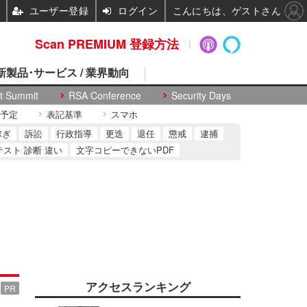
ユーザー登録
ログイン
こんにちは、ゲストさん
Scan PREMIUM 登録方法
 新製品･サービス / 業界動向
t Summit
RSA Conference
Security Days
予定
表記基準
スマホ
稼ぎ
訴訟
行政指導
更迭
退任
懲戒
逮捕
テスト 診断 違い
文字コピーできないPDF
アクセスランキング
PR