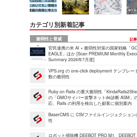
カテゴリ別新着記事
脆弱性と脅威
記
官民連携の米 AI × 脆弱性対策の国家戦略「GO
EAGLE」ほか [Scan PREMIUM Monthly Execu
Summary 2026年7月度]
VPS.org の one-click deployment テンプ
数の脆弱性
Ruby on Rails の重大脆弱性「KindaRails2Sh
の「GMOサイバー攻撃ネットde診断 ASM」
応、Rails の利用を検出した顧客に個別案内
BaserCMS に CSVファイルインジェクショ
性
ロボット掃除機 DEEBOT PRO M1、DEEBOT