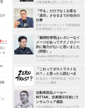
る実
が毎回返事は芳しくなかった
「守る」だけでなくお客を
社が
「成功」させるまでが自分の
仕事
日本プルーフポイント 代表取締役
社長 野村健インタビュー
「脆弱性管理はレガシーなイ
覧へ
メージがあってテクノロジー
的に魅力がないと思いました
1日に
（阿部）」
ショ
Tenable 阿部淳平が語るエクスポ
ージャーマネジメント
n
「これってゼロトラストな
の？」と思ったら読むべき
ID 起点の “ HENNGE流 ” ゼロトラ
飼裕
ストここに爆誕
自動車部品メーカー
NITTAN、決算開示目前にラ
オン
ンサムウェア感染
それは朝出社してタイムカードを