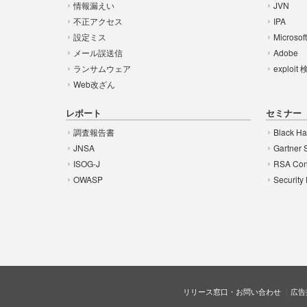
情報漏えい
JVN
不正アクセス
IPA
設定ミス
Microsof
メール誤送信
Adobe
ランサムウェア
exploit
Web改ざん
レポート
セミナー
調査報告書
Black Ha
JNSA
Gartner 
ISOG-J
RSA Con
OWASP
Security
リリース窓口・お問い合わせ
広告