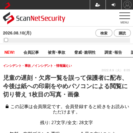
MENU
2026.08.10(月)
検索
購読
NEW!
会員記事
被害･事故
脅威･脆弱性
調査･報告
インシデント・事故
インシデント・情報漏えい
2022.8.9（火） 8:05
児童の遅刻・欠席一覧を誤って保護者に配布、
今後は紙への印刷をやめパソコンによる閲覧に
切り替え 1枚目の写真・画像
この記事は会員限定です。会員登録すると続きをお読みい
ただけます。
残り: 27文字/全文: 28文字