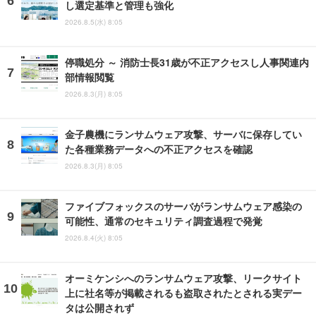
し選定基準と管理も強化
2026.8.5(水) 8:05
停職処分 ～ 消防士長31歳が不正アクセスし人事関連内
部情報閲覧
2026.8.3(月) 8:05
金子農機にランサムウェア攻撃、サーバに保存してい
た各種業務データへの不正アクセスを確認
2026.8.3(月) 8:05
ファイブフォックスのサーバがランサムウェア感染の
可能性、通常のセキュリティ調査過程で発覚
2026.8.4(火) 8:05
オーミケンシへのランサムウェア攻撃、リークサイト
上に社名等が掲載されるも盗取されたとされる実デー
タは公開されず