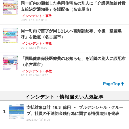
同一町内の類似した共同住宅名の別人に「介護保険給付費
支給決定通知書」を誤配布（名古屋市）
インシデント・事故
2020.1.14 Tue 8:00
同一町内で苗字が同じ別人へ書類誤配布、今後「指差喚
呼」を徹底（名古屋市）
インシデント・事故
2019.12.13 Fri 8:30
「国民健康保険医療費のお知らせ」を近隣の別人に誤配布
（名古屋市）
インシデント・事故
2019.12.4 Wed 8:00
PageTop
インシデント・情報漏えい人気記事
支払対象は計 16.3 億円 ～ プルデンシャル・グルー
プ、社員の不適切金銭行為に関する補償進捗を発表
2026.8.4(火) 8:05