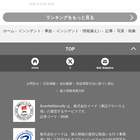
2026.8.5(水) 8:05
ランキングをもっと見る
写真・画像
ホーム
›
インシデント・事故
›
インシデント・情報漏えい
›
記事
›
TOP
Home
X
Mail Magazine
お問合せ
広告掲載
会社概要
特定商取引法に基づく表記
個人情報保護方針
ScanNetSecurity は、株式会社イード（東証グロース上
場）の運営するサービスです。
証券コード：6038
株式会社イードは、個人情報の適切な取扱いを行う事業
者に対して付与されるプライバシーマークの付与認定を