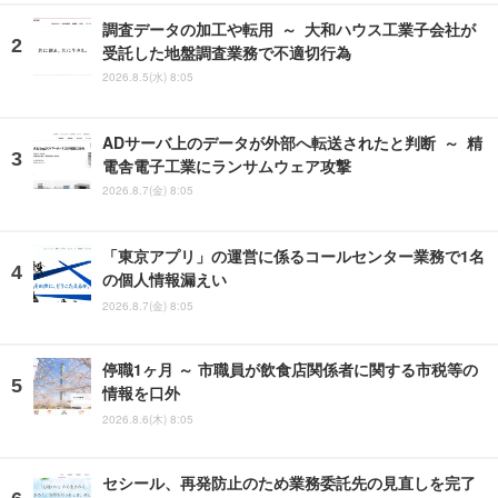
調査データの加工や転用 ～ 大和ハウス工業子会社が
受託した地盤調査業務で不適切行為
2026.8.5(水) 8:05
ADサーバ上のデータが外部へ転送されたと判断 ～ 精
電舎電子工業にランサムウェア攻撃
2026.8.7(金) 8:05
「東京アプリ」の運営に係るコールセンター業務で1名
の個人情報漏えい
2026.8.7(金) 8:05
停職1ヶ月 ～ 市職員が飲食店関係者に関する市税等の
情報を口外
2026.8.6(木) 8:05
セシール、再発防止のため業務委託先の見直しを完了