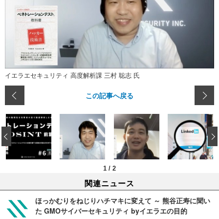
イエラエセキュリティ 高度解析課 三村 聡志 氏
この記事へ戻る
‹
1
/
2
関連ニュース
ほっかむりをねじりハチマキに変えて ～ 熊谷正寿に聞い
た GMOサイバーセキュリティ byイエラエの目的