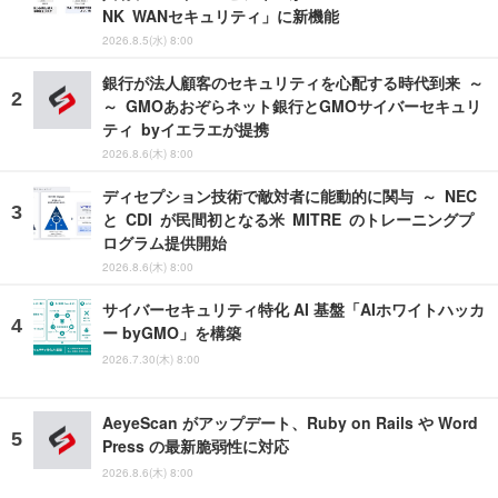
NK WANセキュリティ」に新機能
2026.8.5(水) 8:00
銀行が法人顧客のセキュリティを心配する時代到来 ～
～ GMOあおぞらネット銀行とGMOサイバーセキュリ
ティ byイエラエが提携
2026.8.6(木) 8:00
ディセプション技術で敵対者に能動的に関与 ～ NEC
と CDI が民間初となる米 MITRE のトレーニングプ
ログラム提供開始
2026.8.6(木) 8:00
サイバーセキュリティ特化 AI 基盤「AIホワイトハッカ
ー byGMO」を構築
2026.7.30(木) 8:00
AeyeScan がアップデート、Ruby on Rails や Word
Press の最新脆弱性に対応
2026.8.6(木) 8:00