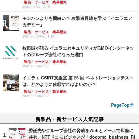
製品・サービス・業界動向
2022.4.4 Mon 8:10
モンハンよりも面白い？ 攻撃者目線を学ぶ「イエラエア
カデミー」
製品・サービス・業界動向
2021.10.13 Wed 8:20
牧田誠が語る イエラエセキュリティがGMOインターネッ
トのグループ会社になった理由
製品・サービス・業界動向
2022.2.3 Thu 8:15
イエラエ CSIRT支援室 第 26 回 ペネトレーションテスト
は、どのように依頼すればよいのか？
製品・サービス・業界動向
2022.6.9 Thu 8:20
PageTop
新製品・新サービス人気記事
委託先やグループ会社の脅威をWebとメールで即座に
共有、NTTドコモビジネスが「docomo business RI