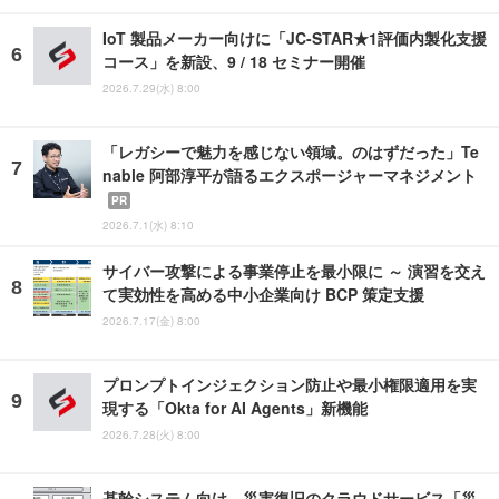
IoT 製品メーカー向けに「JC-STAR★1評価内製化支援
コース」を新設、9 / 18 セミナー開催
2026.7.29(水) 8:00
「レガシーで魅力を感じない領域。のはずだった」Te
nable 阿部淳平が語るエクスポージャーマネジメント
PR
2026.7.1(水) 8:10
サイバー攻撃による事業停止を最小限に ～ 演習を交え
て実効性を高める中小企業向け BCP 策定支援
2026.7.17(金) 8:00
プロンプトインジェクション防止や最小権限適用を実
現する「Okta for AI Agents」新機能
2026.7.28(火) 8:00
基幹システム向け、災害復旧のクラウドサービス「災