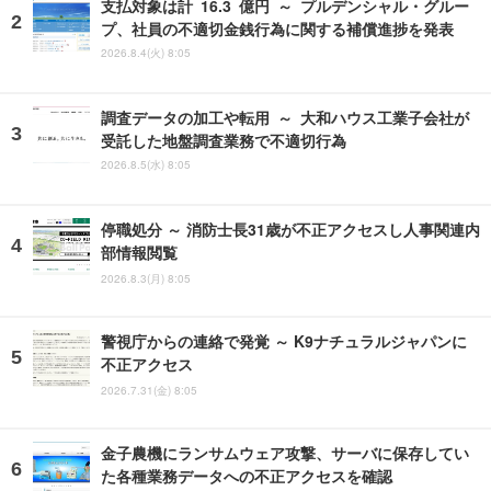
支払対象は計 16.3 億円 ～ プルデンシャル・グルー
プ、社員の不適切金銭行為に関する補償進捗を発表
2026.8.4(火) 8:05
調査データの加工や転用 ～ 大和ハウス工業子会社が
受託した地盤調査業務で不適切行為
2026.8.5(水) 8:05
停職処分 ～ 消防士長31歳が不正アクセスし人事関連内
部情報閲覧
2026.8.3(月) 8:05
警視庁からの連絡で発覚 ～ K9ナチュラルジャパンに
不正アクセス
2026.7.31(金) 8:05
金子農機にランサムウェア攻撃、サーバに保存してい
た各種業務データへの不正アクセスを確認