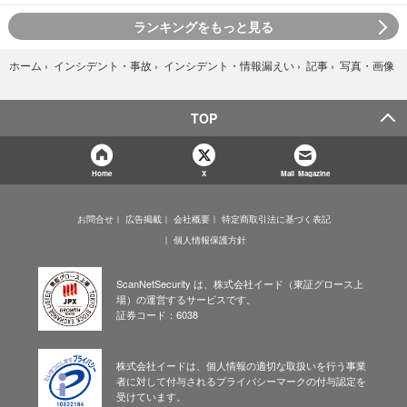
ランキングをもっと見る
写真・画像
ホーム
›
インシデント・事故
›
インシデント・情報漏えい
›
記事
›
TOP
Home
X
Mail Magazine
お問合せ
広告掲載
会社概要
特定商取引法に基づく表記
個人情報保護方針
ScanNetSecurity は、株式会社イード（東証グロース上
場）の運営するサービスです。
証券コード：6038
株式会社イードは、個人情報の適切な取扱いを行う事業
者に対して付与されるプライバシーマークの付与認定を
受けています。