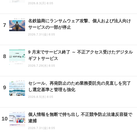
2026.8.3(月) 8:05
名鉄協商にランサムウェア攻撃、個人および法人向け
サービスの一部が停止
2026.7.31(金) 8:05
9 月末でサービス終了 ～ 不正アクセス受けたデジタル
ギフトサービス
2026.7.29(水) 8:05
セシール、再発防止のため業務委託先の見直しを完了
し選定基準と管理も強化
2026.8.5(水) 8:05
個人情報を無断で持ち出し 不正競争防止法違反容疑で
逮捕
2026.7.31(金) 8:05