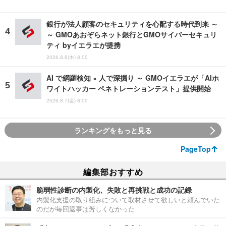
銀行が法人顧客のセキュリティを心配する時代到来 ～
～ GMOあおぞらネット銀行とGMOサイバーセキュリ
ティ byイエラエが提携
2026.8.6(木) 8:00
AI で網羅検知 × 人で深掘り ～ GMOイエラエが「AIホ
ワイトハッカー ペネトレーションテスト」提供開始
2026.8.7(金) 8:00
ランキングをもっと見る
PageTop
編集部おすすめ
脆弱性診断の内製化、失敗と再挑戦と成功の記録
内製化支援の取り組みについて取材させて欲しいと頼んでいた
のだが毎回返事は芳しくなかった