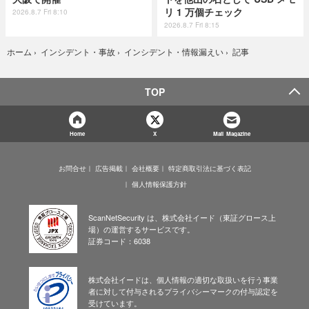
リ 1 万個チェック
2026.8.7 Fri 8:10
2026.8.7 Fri 8:15
記事
ホーム
›
インシデント・事故
›
インシデント・情報漏えい
›
TOP
Home
X
Mail Magazine
お問合せ
広告掲載
会社概要
特定商取引法に基づく表記
個人情報保護方針
ScanNetSecurity は、株式会社イード（東証グロース上
場）の運営するサービスです。
証券コード：6038
株式会社イードは、個人情報の適切な取扱いを行う事業
者に対して付与されるプライバシーマークの付与認定を
受けています。