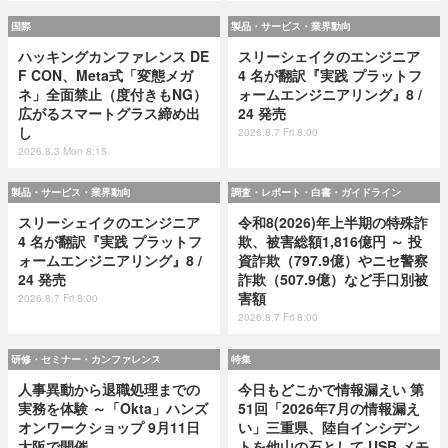
国際
製品・サービス・業界動向
ハッキングカンファレンス DE
スリーシェイクのエンジニア
F CON、Meta式「変態メガ
4 名が翻訳『実践 プラットフ
ネ」全面禁止（度付きもNG）
ォームエンジニアリング』8 /
広がるスマートグラス締め出
24 発売
し
2026.8.7 Fri 8:00
2026.8.3 Mon 8:15
製品・サービス・業界動向
調査・レポート・白書・ガイドライン
スリーシェイクのエンジニア
令和8(2026)年上半期の特殊詐
4 名が翻訳『実践 プラットフ
欺、被害総額1,816億円 ～ 投
ォームエンジニアリング』8 /
資詐欺（797.9億）やニセ警察
24 発売
詐欺（507.9億）など手口別被
害額
2026.8.7 Fri 8:00
2026.8.7 Fri 8:00
研修・セミナー・カンファレンス
特集
人事異動から退職処理までの
今日もどこかで情報漏えい 第
実務を体験 ～「Okta」ハンズ
51回「2026年7月の情報漏え
オンワークショップ 9月11日
い」三重県、陸自インシデン
大阪で開催
トを他山の石として USB メモ