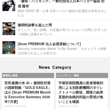
「趣味：ハッキング」一般社団法人日本ハッカー協会 杉
浦 隆幸
国内 OSINT 第一人者 日本ハッカー協会の杉浦氏が本気を出し
たら
脆弱性診断を盗んだ男
かくして「良い診断」の定義が気づいたらいつの間にかすっか
り別物に交換されていた
[Scan PREMIUM 法人会員登録について]
Security Information Wants To Be Shared.「セキュリティ情報
は共有されることを欲する」
News Category
脆弱性と脅威
インシデント・事故
官民連携の米 AI × 脆弱性対策
宇都宮病院職員の患者情報利
の国家戦略「GOLD EAGLE」
用による別医療機関のダイレ
ほか [Scan PREMIUM Month
クトメール郵送、調査の結果
ly Executive Summary 2026
直接的金銭的利益の受領が無
年7月度]
いことを確認
2026.8.6 Thu 8:15
2026.8.7 Fri 8:05