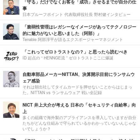
「守る」だけでなくお客を「成功」させるまでが自分の仕
事
日本プルーフポイント 代表取締役社長 野村健インタビュー
「脆弱性管理はレガシーなイメージがあってテクノロジー
的に魅力がないと思いました（阿部）」
Tenable 阿部淳平が語るエクスポージャーマネジメント
「これってゼロトラストなの？」と思ったら読むべき
ID 起点の “ HENNGE流 ” ゼロトラストここに爆誕
自動車部品メーカーNITTAN、決算開示目前にランサムウ
ェア感染
それは朝出社してタイムカードを押せないことからはじまっ
た。NITTAN vs ランサムウェア 戦い全記録
NICT 井上大介が考える 日本の「セキュリティ自給率」向
上
多くの組織で海外製のアプライアンスを導入していますが自分
たちがどんな仕組みで守られているかわかっていないんじゃな
いでしょうか？