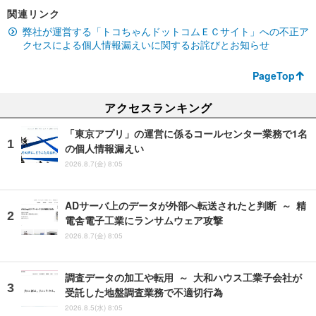
関連リンク
弊社が運営する「トコちゃんドットコムＥＣサイト」への不正ア
クセスによる個人情報漏えいに関するお詫びとお知らせ
PageTop
アクセスランキング
「東京アプリ」の運営に係るコールセンター業務で1名
の個人情報漏えい
2026.8.7(金) 8:05
ADサーバ上のデータが外部へ転送されたと判断 ～ 精
電舎電子工業にランサムウェア攻撃
2026.8.7(金) 8:05
調査データの加工や転用 ～ 大和ハウス工業子会社が
受託した地盤調査業務で不適切行為
2026.8.5(水) 8:05