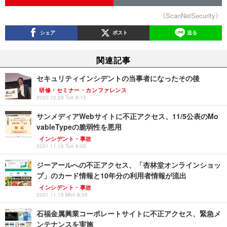
《ScanNetSecurity》
シェア
ポスト
送る
関連記事
セキュリティインシデントの当事者になったその後
研修・セミナー・カンファレンス
2020.12.29 Tue 8:15
サンメディアWebサイトに不正アクセス、11/5公表のMo
vableTypeの脆弱性を悪用
インシデント・事故
2021.11.16 Tue 8:05
ジーアールへの不正アクセス、「杏林堂オンラインショッ
プ」のカード情報と10年分の利用者情報が流出
インシデント・事故
2021.11.15 Mon 8:05
石福金属興業コーポレートサイトに不正アクセス、緊急メ
ンテナンスを実施