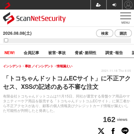
MENU
2026.08.08(土)
検索
購読
NEW!
会員記事
被害･事故
脅威･脆弱性
調査･報告
インシデント・事故
インシデント・情報漏えい
2021.11.18 Thu 8:05
「トコちゃんドットコムECサイト」に不正アク
セス、XSSの記述のある不審な注文
有限会社トコちゃんドットコムは11月15日、同社が運営する骨盤ケア用品やマ
タニティーケア用品を販売する「トコちゃんドットコムECサイト」に第三者か
ら不正アクセスがあり、顧客の個人情報及びクレジットカード情報が漏えいし
た可能性が判明したと発表した。
162
views