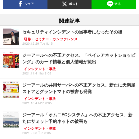
シェア
ポスト
送る
関連記事
セキュリティインシデントの当事者になったその後
研修・セミナー・カンファレンス
2020.12.29 Tue 8:15
ジーアールへの不正アクセス、「ベイシアネットショッピ
ング」のカード情報と個人情報が流出
インシデント・事故
2021.11.4 Thu 8:05
ジーアールの共用サーバへの不正アクセス、新たに天満屋
ストアとグラントマトの被害も発覚
インシデント・事故
2021.10.4 Mon 8:05
ジーアール「オムニECシステム」への不正アクセス、新
たにサミット予約ネットの被害も
インシデント・事故
2021.9.28 Tue 8:05