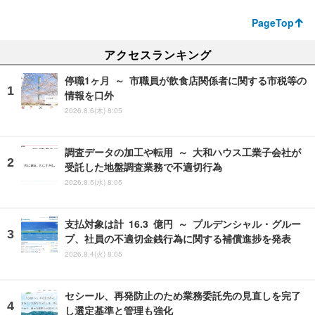
PageTop
アクセスランキング
停職1ヶ月 ～ 市職員が飲食店関係者に関する市税等の
情報を口外
2026.8.6(木) 8:05
調査データの加工や転用 ～ 大和ハウス工業子会社が
受託した地盤調査業務で不適切行為
2026.8.5(水) 8:05
支払対象は計 16.3 億円 ～ プルデンシャル・グルー
プ、社員の不適切金銭行為に関する補償進捗を発表
2026.8.4(火) 8:05
セシール、再発防止のため業務委託先の見直しを完了
し選定基準と管理も強化