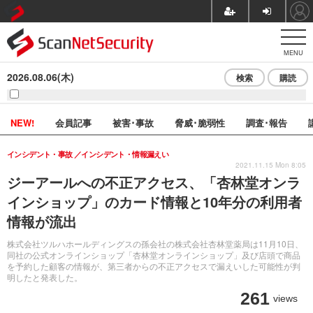
MENU
2026.08.06(木)
検索
購読
NEW!
会員記事
被害･事故
脅威･脆弱性
調査･報告
インシデント・事故
インシデント・情報漏えい
2021.11.15 Mon 8:05
ジーアールへの不正アクセス、「杏林堂オンラ
インショップ」のカード情報と10年分の利用者
情報が流出
株式会社ツルハホールディングスの孫会社の株式会社杏林堂薬局は11月10日、
同社の公式オンラインショップ「杏林堂オンラインショップ」及び店頭で商品
を予約した顧客の情報が、第三者からの不正アクセスで漏えいした可能性が判
明したと発表した。
261
views