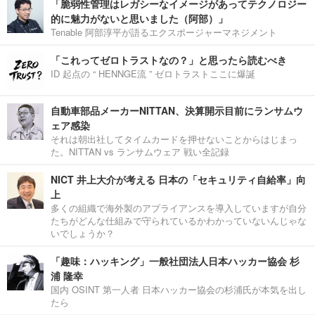
「脆弱性管理はレガシーなイメージがあってテクノロジー
的に魅力がないと思いました（阿部）」
Tenable 阿部淳平が語るエクスポージャーマネジメント
「これってゼロトラストなの？」と思ったら読むべき
ID 起点の “ HENNGE流 ” ゼロトラストここに爆誕
自動車部品メーカーNITTAN、決算開示目前にランサムウ
ェア感染
それは朝出社してタイムカードを押せないことからはじまっ
た。NITTAN vs ランサムウェア 戦い全記録
NICT 井上大介が考える 日本の「セキュリティ自給率」向
上
多くの組織で海外製のアプライアンスを導入していますが自分
たちがどんな仕組みで守られているかわかっていないんじゃな
いでしょうか？
「趣味：ハッキング」一般社団法人日本ハッカー協会 杉
浦 隆幸
国内 OSINT 第一人者 日本ハッカー協会の杉浦氏が本気を出し
たら