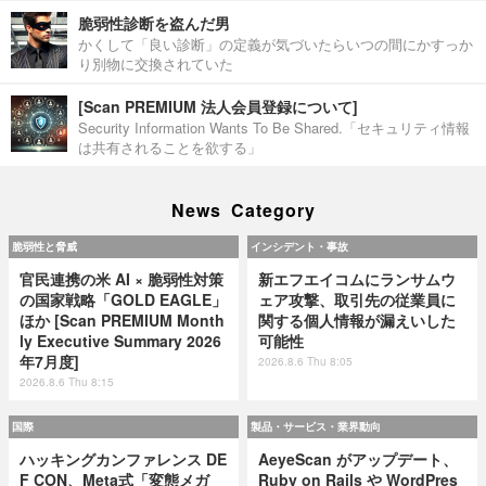
脆弱性診断を盗んだ男
かくして「良い診断」の定義が気づいたらいつの間にかすっか
り別物に交換されていた
[Scan PREMIUM 法人会員登録について]
Security Information Wants To Be Shared.「セキュリティ情報
は共有されることを欲する」
News Category
脆弱性と脅威
インシデント・事故
官民連携の米 AI × 脆弱性対策
新エフエイコムにランサムウ
の国家戦略「GOLD EAGLE」
ェア攻撃、取引先の従業員に
ほか [Scan PREMIUM Month
関する個人情報が漏えいした
ly Executive Summary 2026
可能性
年7月度]
2026.8.6 Thu 8:05
2026.8.6 Thu 8:15
国際
製品・サービス・業界動向
ハッキングカンファレンス DE
AeyeScan がアップデート、
F CON、Meta式「変態メガ
Ruby on Rails や WordPres