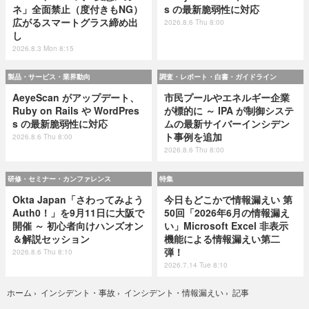
ネ」全面禁止（度付きもNG）
s の最新脆弱性に対応
広がるスマートグラス締め出
2026.8.6 Thu 8:00
し
2026.8.3 Mon 8:15
製品・サービス・業界動向
調査・レポート・白書・ガイドライン
AeyeScan がアップデート、
市民プールやエネルギー企業
Ruby on Rails や WordPres
が標的に ～ IPA が制御システ
s の最新脆弱性に対応
ムの最新サイバーインシデン
ト事例を追加
2026.8.6 Thu 8:00
2026.8.6 Thu 8:00
研修・セミナー・カンファレンス
特集
Okta Japan「さわってみよう
今日もどこかで情報漏えい 第
Auth0！」を9月11日に大阪で
50回「2026年6月の情報漏え
開催 ～ 初心者向けハンズオン
い」Microsoft Excel 非表示
＆解説セッション
機能による情報漏えい第二
弾！
2026.8.6 Thu 8:10
2026.7.14 Tue 8:10
記事
ホーム
›
インシデント・事故
›
インシデント・情報漏えい
›