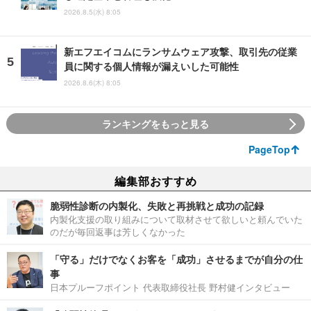
2026.8.5(水) 8:05
新エフエイコムにランサムウェア攻撃、取引先の従業
員に関する個人情報が漏えいした可能性
2026.8.6(木) 8:05
ランキングをもっと見る
PageTop
編集部おすすめ
脆弱性診断の内製化、失敗と再挑戦と成功の記録
内製化支援の取り組みについて取材させて欲しいと頼んでいた
のだが毎回返事は芳しくなかった
「守る」だけでなくお客を「成功」させるまでが自分の仕
事
日本プルーフポイント 代表取締役社長 野村健インタビュー