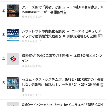
クルーズ船で「勇者」が船出 ～ 52社100名が参加、C
loudbaseユーザー会開催報告
2026.8.5(水) 8:00
シフトレフトや内製化も解説 ～ エーアイセキュリテ
ィラボが脆弱性対策動画を 8 月限定週替わり公開
PR
2026.8.4(火) 8:10
総務省が10月に全国でCTF開催 ～ 全国9会場とオンラ
イン
2026.8.5(水) 8:00
セコムトラストシステムズ、SASE・EDR選定の「失敗
しない判断軸」解説セミナーを 8 / 24・25・26 開催
P
R
2026.8.3(月) 8:10
GMOサイバーセキュリティ byイエラエが「DEF CON