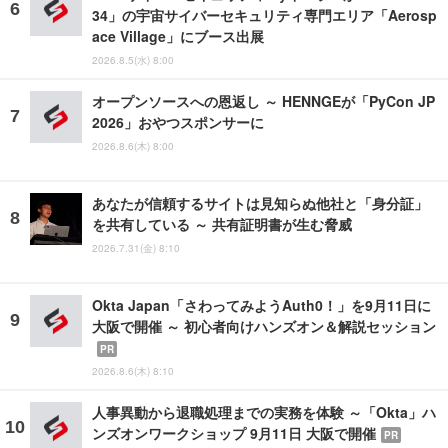
34」の宇宙サイバーセキュリティ専門エリア「Aerosp
ace Village」にブース出展
2026.8.5(水) 8:00
オープンソースへの恩返し ～ HENNGEが「PyCon JP
2026」おやつスポンサーに
2026.8.6(木) 8:00
あなたが信頼するサイトは見知らぬ他社と「身分証」
を共有している ～ 共有証明書が生む脅威
2026.7.31(金) 8:10
Okta Japan「さわってみようAuth0！」を9月11日に
大阪で開催 ～ 初心者向けハンズオン＆解説セッション
PR
2026.8.6(木) 8:10
人事異動から退職処理までの実務を体験 ～「Okta」ハ
ンズオンワークショップ 9月11日 大阪で開催
PR