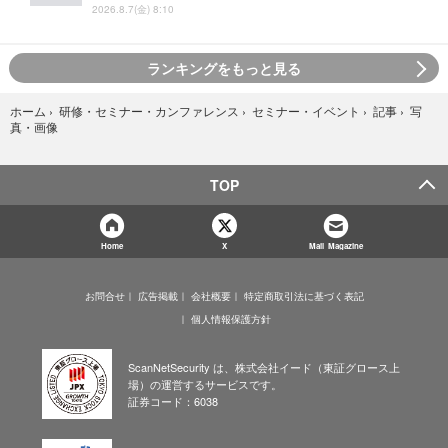
2026.8.7(金) 8:10
ランキングをもっと見る
写
ホーム
›
研修・セミナー・カンファレンス
›
セミナー・イベント
›
記事
›
真・画像
TOP
Home
X
Mail Magazine
お問合せ
広告掲載
会社概要
特定商取引法に基づく表記
個人情報保護方針
ScanNetSecurity は、株式会社イード（東証グロース上
場）の運営するサービスです。
証券コード：6038