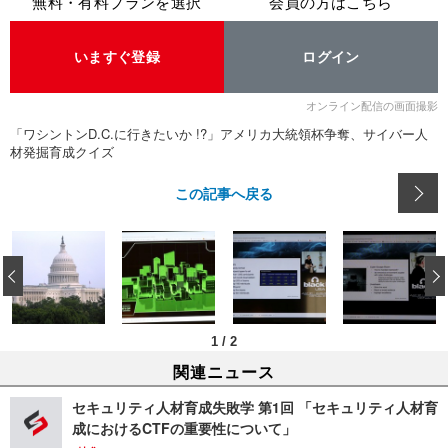
無料・有料プランを選択
会員の方はこちら
いますぐ登録
ログイン
オンライン配信の画面撮影
「ワシントンD.C.に行きたいか !?」アメリカ大統領杯争奪、サイバー人
材発掘育成クイズ
この記事へ戻る
‹
1
/
2
関連ニュース
セキュリティ人材育成失敗学 第1回 「セキュリティ人材育
成におけるCTFの重要性について」