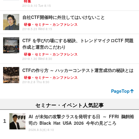
特集
2013.9.10 Tue 8:15
自社CTF開催時に外注してはいけないこと
研修・セミナー・カンファレンス
2018.5.23 Wed 8:15
CTF を学びの場にする秘訣、トレンドマイクロCTF 問題
作成と運営のこだわり
研修・セミナー・カンファレンス
2019.1.30 Wed 8:30
CTFの作り方 ～ ハッカーコンテスト運営成功の秘訣とは
研修・セミナー・カンファレンス
2018.2.8 Thu 8:30
PageTop
セミナー・イベント人気記事
AI が未知の攻撃クラスを発明する日 ～ FFRI 鵜飼裕
司の Black Hat USA 2026 今年の見どころ
2026.8.5(水) 8:10