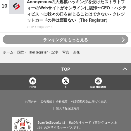
Anonymousの大規模ハッキングを受けたストラトフ
ォーのWebサイトがオンラインに復帰〜CEO：ハクテ
ィビストに我々の口を封じることはできない - クレジ
ットカードの件は面目ない（The Register）
2012.1.20(金) 9:15
ランキングをもっと見る
写真・画像
ホーム
›
国際
›
TheRegister
›
記事
›
TOP
Home
X
Mail Magazine
お問合せ
広告掲載
会社概要
特定商取引法に基づく表記
個人情報保護方針
ScanNetSecurity は、株式会社イード（東証グロース上
場）の運営するサービスです。