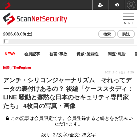
MENU
2026.08.08(土)
検索
購読
NEW!
会員記事
被害･事故
脅威･脆弱性
調査･報告
国際
TheRegister
2021.8.6（金） 8:20
アンチ・シリコンジャーナリズム それってデ
ータの裏付けあるの？ 後編「ケーススタディ：
LINE 騒動と寡黙な日本のセキュリティ専門家
たち」 4枚目の写真・画像
この記事は会員限定です。会員登録すると続きをお読みい
ただけます。
残り: 27文字/全文: 28文字