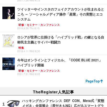
2021.7.28 Wed 8:15
ツイッターやインスタのフェイクアカウントが生まれると
ころ ～ ソーシャルメディア操作「産業」その実態とエコ
システム
研修・セミナー・カンファレンス
2019.9.26 Thu 8:15
ロシアが世界に仕掛ける「ハイブリッド戦」の鍵となる自
称民主主義とサイバー戦闘力
特集
2018.4.11 Wed 8:30
今年はオンラインとフィジカル、「CODE BLUE 2021」
ハイブリッド開催
研修・セミナー・カンファレンス
2021.7.21 Wed 8:05
PageTop
TheRegister人気記事
ハッキングカンファレンス DEF CON、Meta式「変態
メガネ」全面禁止（度付きもNG）広がるスマートグラ