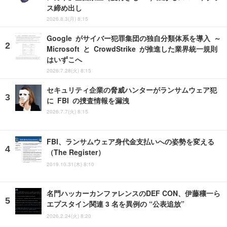
ス締め出し
2026.8.3(月) 8:15
Google がサイバー犯罪集団の独自分類体系を導入 ～
Microsoft と CrowdStrike が推進した業界統一規則
はいずこへ
2026.7.28(火) 8:15
セキュリティ企業の脅威ハンターがランサムウェア犯
に FBI の捜査情報を漏洩
2026.7.7(火) 8:15
FBI、ランサムウェア身代金支払いへの姿勢を変える
（The Register）
2019.10.31(木) 8:10
名門ハッカーカンファレンスのDEF CON、伊藤穰一ら
エプスタイン関連 3 名を異例の “公表追放”
2026.2.24(火) 8:20