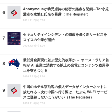
Anonymousが幼児虐待の秘密の拠点を閉鎖～Tor小児
愛者を攻撃し氏名を暴露（The Register）
2011.11.2(水) 8:00
セキュリティインシデントの隠蔽を暴く新サービスを
スイスの企業が開始
2025.12.4(木) 8:20
最低賃金実現に並ぶ歴史的改革か ～ オーストラリア首
相が AI 企業に消費する以上の発電とコンテンツ盗用停
止を突きつける
2026.7.22(水) 8:20
中国のホテル宿泊客の個人データがインターネットに
放たれる～次に中国へ行く際は、たぶん Wi-Fi サービ
スに登録しないほうがいい（The Register）
2013.11.6(水) 8:30