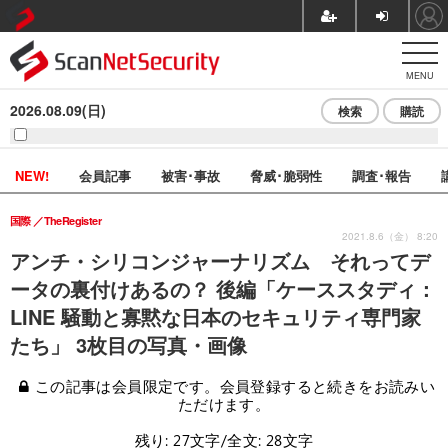
MENU
2026.08.09(日)
検索
購読
NEW!
会員記事
被害･事故
脅威･脆弱性
調査･報告
国際
TheRegister
2021.8.6（金） 8:20
アンチ・シリコンジャーナリズム それってデ
ータの裏付けあるの？ 後編「ケーススタディ：
LINE 騒動と寡黙な日本のセキュリティ専門家
たち」 3枚目の写真・画像
この記事は会員限定です。会員登録すると続きをお読みい
ただけます。
残り: 27文字/全文: 28文字