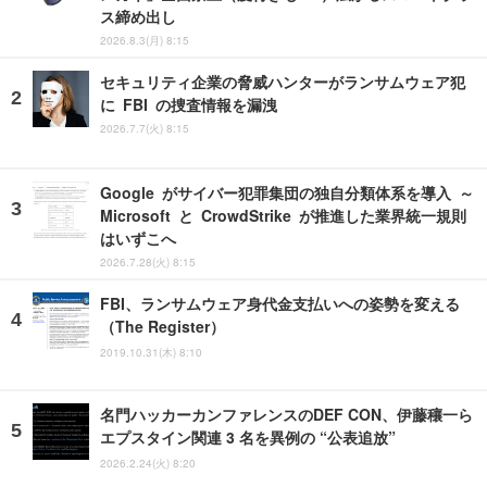
ス締め出し
2026.8.3(月) 8:15
セキュリティ企業の脅威ハンターがランサムウェア犯
に FBI の捜査情報を漏洩
2026.7.7(火) 8:15
Google がサイバー犯罪集団の独自分類体系を導入 ～
Microsoft と CrowdStrike が推進した業界統一規則
はいずこへ
2026.7.28(火) 8:15
FBI、ランサムウェア身代金支払いへの姿勢を変える
（The Register）
2019.10.31(木) 8:10
名門ハッカーカンファレンスのDEF CON、伊藤穰一ら
エプスタイン関連 3 名を異例の “公表追放”
2026.2.24(火) 8:20