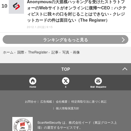
Anonymousの大規模ハッキングを受けたストラトフ
ォーのWebサイトがオンラインに復帰〜CEO：ハクテ
ィビストに我々の口を封じることはできない - クレジ
ットカードの件は面目ない（The Register）
2012.1.20(金) 9:15
ランキングをもっと見る
写真・画像
ホーム
›
国際
›
TheRegister
›
記事
›
TOP
Home
X
Mail Magazine
お問合せ
広告掲載
会社概要
特定商取引法に基づく表記
個人情報保護方針
ScanNetSecurity は、株式会社イード（東証グロース上
場）の運営するサービスです。