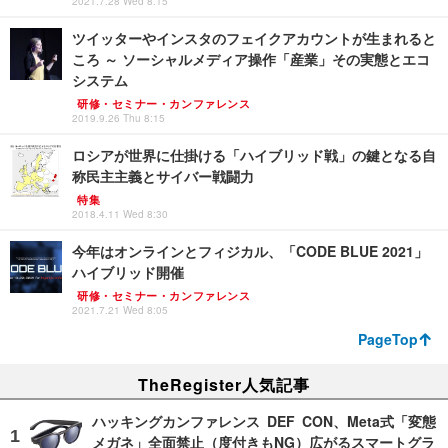
2021.7.28 Wed 8:15
ツイッターやインスタのフェイクアカウントが生まれると
ころ ～ ソーシャルメディア操作「産業」その実態とエコ
システム
研修・セミナー・カンファレンス
2019.9.26 Thu 8:15
ロシアが世界に仕掛ける「ハイブリッド戦」の鍵となる自
称民主主義とサイバー戦闘力
特集
2018.4.11 Wed 8:30
今年はオンラインとフィジカル、「CODE BLUE 2021」
ハイブリッド開催
研修・セミナー・カンファレンス
2021.7.21 Wed 8:05
PageTop
TheRegister人気記事
ハッキングカンファレンス DEF CON、Meta式「変態
メガネ」全面禁止（度付きもNG）広がるスマートグラ