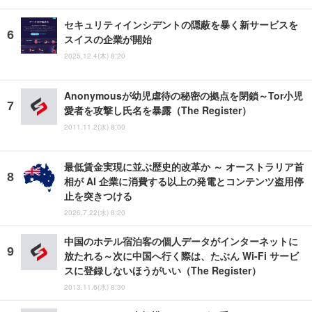
セキュリティインシデントの隠蔽を暴く新サービスを
スイスの企業が開始
2025.12.4(木) 8:20
Anonymousが幼児虐待の秘密の拠点を閉鎖～Tor小児
愛者を攻撃し氏名を暴露（The Register）
2011.11.2(水) 8:00
最低賃金実現に並ぶ歴史的改革か ～ オーストラリア首
相が AI 企業に消費する以上の発電とコンテンツ盗用停
止を突きつける
2026.7.22(水) 8:20
中国のホテル宿泊客の個人データがインターネットに
放たれる～次に中国へ行く際は、たぶん Wi-Fi サービ
スに登録しないほうがいい（The Register）
2013.11.6(水) 8:30