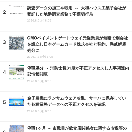
調査データの加工や転用 ～ 大和ハウス工業子会社が
受託した地盤調査業務で不適切行為
2026.8.5(水) 8:05
GMOペイメントゲートウェイ元従業員が無断で別会社
を設立し日本ゲームカード株式会社と契約、懲戒解雇
処分に
2026.7.31(金) 8:05
停職処分 ～ 消防士長31歳が不正アクセスし人事関連内
部情報閲覧
2026.8.3(月) 8:05
金子農機にランサムウェア攻撃、サーバに保存してい
た各種業務データへの不正アクセスを確認
2026.8.3(月) 8:05
停職1ヶ月 ～ 市職員が飲食店関係者に関する市税等の