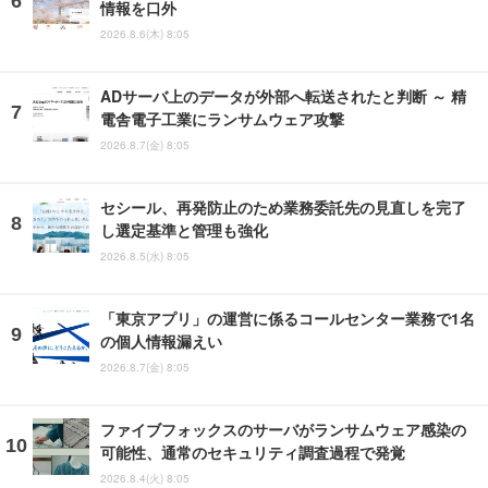
情報を口外
2026.8.6(木) 8:05
ADサーバ上のデータが外部へ転送されたと判断 ～ 精
電舎電子工業にランサムウェア攻撃
2026.8.7(金) 8:05
セシール、再発防止のため業務委託先の見直しを完了
し選定基準と管理も強化
2026.8.5(水) 8:05
「東京アプリ」の運営に係るコールセンター業務で1名
の個人情報漏えい
2026.8.7(金) 8:05
ファイブフォックスのサーバがランサムウェア感染の
可能性、通常のセキュリティ調査過程で発覚
2026.8.4(火) 8:05