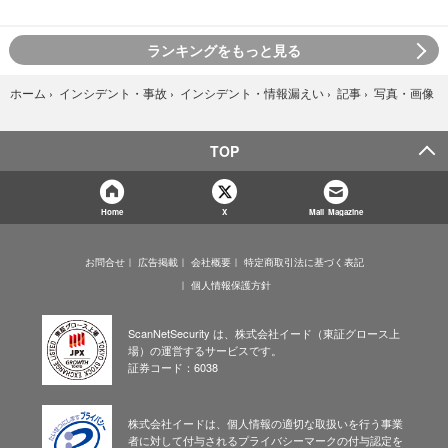
ランキングをもっと見る
写真・画像
ホーム
›
インシデント・事故
›
インシデント・情報漏えい
›
記事
›
TOP
Home
X
Mail Magazine
お問合せ
広告掲載
会社概要
特定商取引法に基づく表記
個人情報保護方針
ScanNetSecurity は、株式会社イード（東証グロース上
場）の運営するサービスです。
証券コード：6038
株式会社イードは、個人情報の適切な取扱いを行う事業
者に対して付与されるプライバシーマークの付与認定を