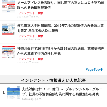
メールアドレス検索誤り、同じ苗字の別人にコロナ宿泊施
設への搬送情報誤送信
インシデント・事故
2021.5.25 Tue 8:00
横浜市立大学附属病院、2019年7月の誤送信の再発防止策
を策定 厚生労働大臣に報告
インシデント・事故
2021.5.31 Mon 8:00
神奈川銀行で2018年5月から計39回の誤送信、業務提携先
からの連絡で行内点検し発覚
インシデント・事故
2021.5.13 Thu 8:00
PageTop
インシデント・情報漏えい人気記事
支払対象は計 16.3 億円 ～ プルデンシャル・グルー
プ、社員の不適切金銭行為に関する補償進捗を発表
2026.8.4(火) 8:05