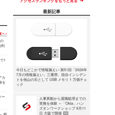
アクセスランキングをもっと見る
最新記事
覧へ
関の
的利
で1
今日もどこかで情報漏えい 第51回「2026年
7月の情報漏えい」三重県、陸自インシデン
ルアカ
トを他山の石として USB メモリ 1 万個チェ
跡を
ック
ツー
人事異動から退職処理までの
実務を体験 ～「Okta」ハン
ズオンワークショップ 9月11
日 大阪で開催
～ 精
PR