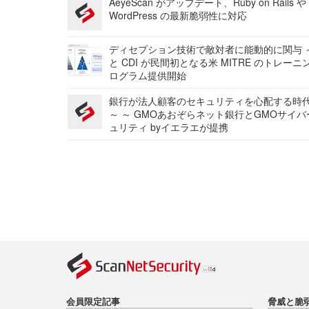
AeyeScan がアップデート、Ruby on Rails や
WordPress の最新脆弱性に対応
ディセプション技術で敵対者に能動的に関与 ～
と CDI が民間初となる米 MITRE のトレーニ
ログラム提供開始
銀行が法人顧客のセキュリティを心配する時
～ ～ GMOあおぞらネット銀行とGMOサイ
ュリティ byイエラエが提携
会員限定記事
脅威と脆