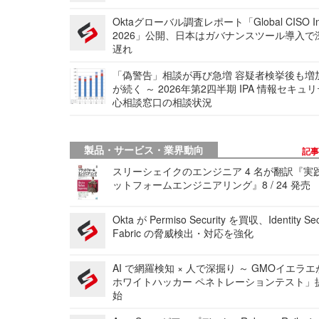
Oktaグローバル調査レポート「Global CISO Ins
2026」公開、日本はガバナンスツール導入で
遅れ
「偽警告」相談が再び急増 容疑者検挙後も増
が続く ～ 2026年第2四半期 IPA 情報セキュ
心相談窓口の相談状況
製品・サービス・業界動向
記
スリーシェイクのエンジニア 4 名が翻訳『実
ットフォームエンジニアリング』8 / 24 発売
Okta が Permiso Security を買収、Identity Sec
Fabric の脅威検出・対応を強化
AI で網羅検知 × 人で深掘り ～ GMOイエラエ
ホワイトハッカー ペネトレーションテスト」
始