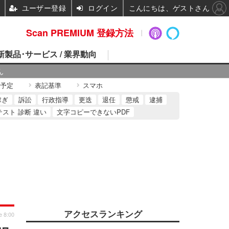
ユーザー登録
ログイン
こんにちは、ゲストさん
Scan PREMIUM 登録方法
 新製品･サービス / 業界動向
ん
予定
表記基準
スマホ
稼ぎ
訴訟
行政指導
更迭
退任
懲戒
逮捕
テスト 診断 違い
文字コピーできないPDF
アクセスランキング
e 8:00