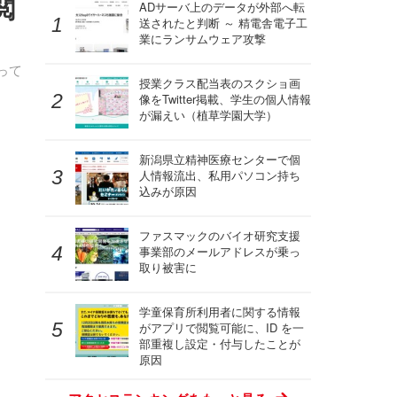
閲
ADサーバ上のデータが外部へ転
送されたと判断 ～ 精電舎電子工
業にランサムウェア攻撃
って
授業クラス配当表のスクショ画
像をTwitter掲載、学生の個人情報
が漏えい（植草学園大学）
新潟県立精神医療センターで個
人情報流出、私用パソコン持ち
込みが原因
ファスマックのバイオ研究支援
事業部のメールアドレスが乗っ
取り被害に
学童保育所利用者に関する情報
がアプリで閲覧可能に、ID を一
部重複し設定・付与したことが
原因