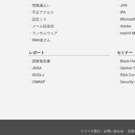
情報漏えい
JVN
不正アクセス
IPA
設定ミス
Microsof
メール誤送信
Adobe
ランサムウェア
exploit
Web改ざん
レポート
セミナー
調査報告書
Black Ha
JNSA
Gartner 
ISOG-J
RSA Con
OWASP
Security
リリース窓口・お問い合わせ
広告