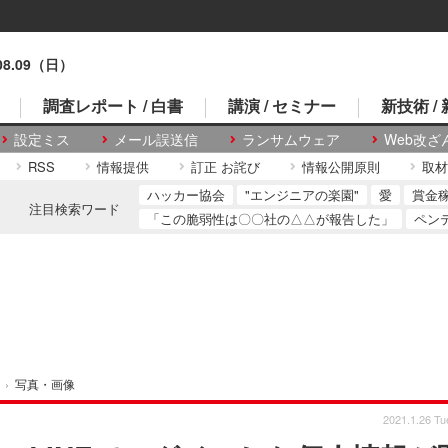
.08.09（日）
調査レポート / 白書
講演 / セミナー
新技術 /
設定ミス
メール誤送信
ランサムウェア
Web改ざ
RSS
情報提供
訂正 お詫び
情報公開原則
取材
ハッカー協会
"エンジニアの楽園"
愛
賞金
注目検索ワード
「この脆弱性は〇〇社の△△が報告した」
ペン
›
写真・画像
2021.1.26 Tu