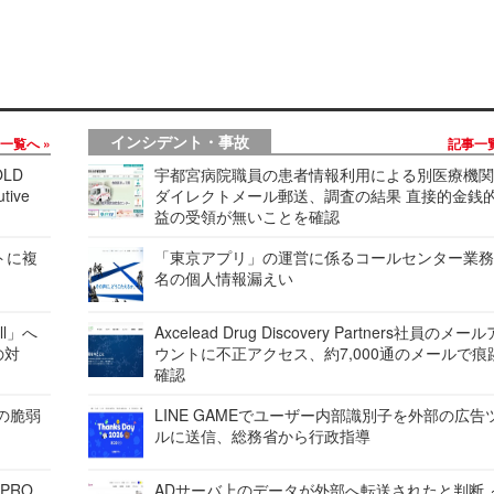
インシデント・事故
事一覧へ
記事一
LD
宇都宮病院職員の患者情報利用による別医療機
tive
ダイレクトメール郵送、調査の結果 直接的金銭
益の受領が無いことを確認
レートに複
「東京アプリ」の運営に係るコールセンター業務
名の個人情報漏えい
ell」へ
Axcelead Drug Discovery Partners社員のメー
の対
ウントに不正アクセス、約7,000通のメールで痕
確認
ンの脆弱
LINE GAMEでユーザー内部識別子を外部の広告
ルに送信、総務省から行政指導
 PRO
ADサーバ上のデータが外部へ転送されたと判断 