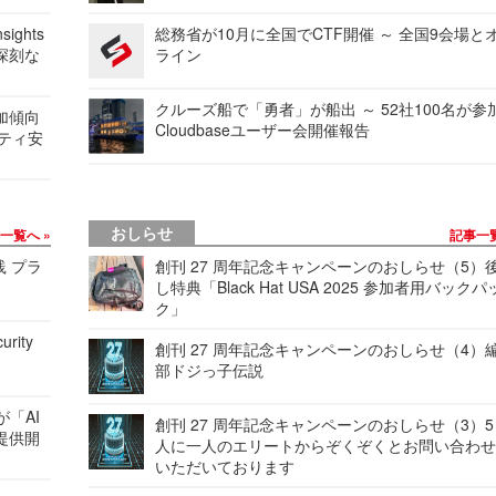
ights
総務省が10月に全国でCTF開催 ～ 全国9会場と
深刻な
ライン
クルーズ船で「勇者」が船出 ～ 52社100名が参
加傾向
Cloudbaseユーザー会開催報告
リティ安
おしらせ
事一覧へ
記事一
践 プラ
創刊 27 周年記念キャンペーンのおしらせ（5）
し特典「Black Hat USA 2025 参加者用バックパ
ク」
urity
創刊 27 周年記念キャンペーンのおしらせ（4）
部ドジっ子伝説
が「AI
創刊 27 周年記念キャンペーンのおしらせ（3）5
提供開
人に一人のエリートからぞくぞくとお問い合わ
いただいております