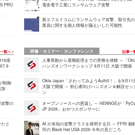
S PRO
電舎電子工業にランサムウェア攻撃
新エフエイコムにランサムウェア攻撃、取引先
業員に関する個人情報が漏えいした可能性
研修・セミナー・カンファレンス
事一覧へ
記事一
816億
人事異動から退職処理までの実務を体験 ～「Okt
7.9
ハンズオンワークショップ 9月11日 大阪で開催
Okta Japan「さわってみようAuth0！」を9月1
 が制御
大阪で開催 ～ 初心者向けハンズオン＆解説セッ
追加
ン
型攻撃の
オープンソースへの恩返し ～ HENNGEが「PyCo
JP 2026」おやつスポンサーに
けたと
AI が未知の攻撃クラスを発明する日 ～ FFRI 鵜
司の Black Hat USA 2026 今年の見どころ