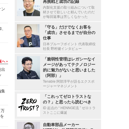
再挑戦と成功の記録
内製化支援の取り組みについて取
オン
材させて欲しいと頼んでいたのだ
が毎回返事は芳しくなかった
「守る」だけでなくお客を
加、
「成功」させるまでが自分の
仕事
日本プルーフポイント 代表取締役
社長 野村健インタビュー
「脆弱性管理はレガシーなイ
覧へ
メージがあってテクノロジー
後出
的に魅力がないと思いました
ッ
（阿部）」
Tenable 阿部淳平が語るエクスポ
ージャーマネジメント
編集
「これってゼロトラストな
の？」と思ったら読むべき
ID 起点の “ HENNGE流 ” ゼロトラ
 万
ストここに爆誕
せを
自動車部品メーカー