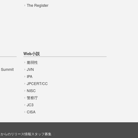
The Register
Web小説
脆弱性
t Summit
JVN
IPA
JPCERT/CC
NISC
警察庁
JC3
CISA
ドからのリリース情報
スタッフ募集