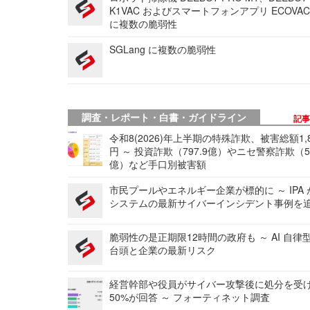
K1VAC およびスマートフォンアプリ ECOVAC
に複数の脆弱性
SGLang に複数の脆弱性
調査・レポート・白書・ガイドライン
記
令和8(2026)年上半期の特殊詐欺、被害総額1,
円 ～ 投資詐欺（797.9億）やニセ警察詐欺（50
億）など手口別被害額
市民プールやエネルギー企業が標的に ～ IPA
システムの最新サイバーインシデント事例を
脆弱性の是正期限12時間の政府も ～ AI 自律
台頭と企業の最新リスク
経営幹部や役員がサイバー攻撃後に処分を受
50%が回答 ～ フォーティネット調査