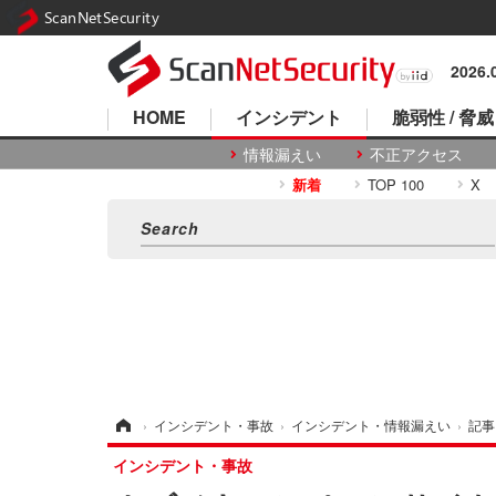
ScanNetSecurity
2026
HOME
インシデント
脆弱性 / 脅威
情報漏えい
不正アクセス
新着
TOP 100
X
ホーム
›
インシデント・事故
›
インシデント・情報漏えい
›
記事
インシデント・事故