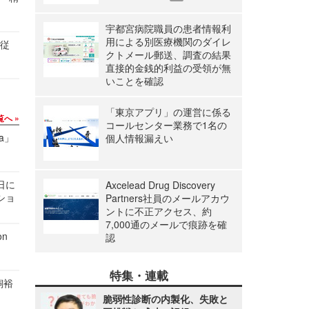
宇都宮病院職員の患者情報利
用による別医療機関のダイレ
の従
クトメール郵送、調査の結果
直接的金銭的利益の受領が無
いことを確認
「東京アプリ」の運営に係る
覧へ
コールセンター業務で1名の
a」
個人情報漏えい
1日に
Axcelead Drug Discovery
ショ
Partners社員のメールアカウ
ントに不正アクセス、約
7,000通のメールで痕跡を確
n
認
特集・連載
飼裕
脆弱性診断の内製化、失敗と