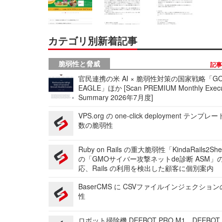
カテゴリ別新着記事
脆弱性と脅威
記
官民連携の米 AI × 脆弱性対策の国家戦略「GO
EAGLE」ほか [Scan PREMIUM Monthly Execu
Summary 2026年7月度]
VPS.org の one-click deployment テンプ
数の脆弱性
Ruby on Rails の重大脆弱性「KindaRails2Sh
の「GMOサイバー攻撃ネットde診断 ASM」
応、Rails の利用を検出した顧客に個別案内
BaserCMS に CSVファイルインジェクショ
性
ロボット掃除機 DEEBOT PRO M1、DEEBOT