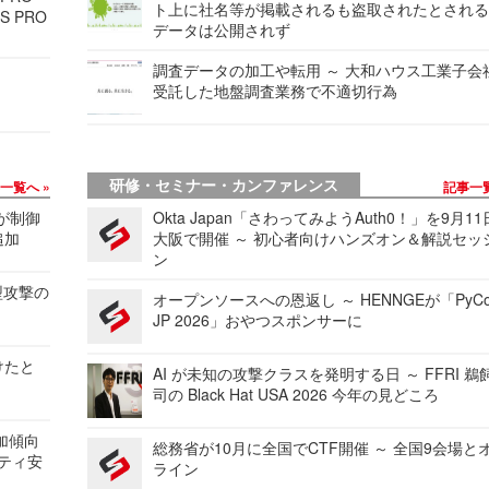
ト上に社名等が掲載されるも盗取されたとされ
S PRO
データは公開されず
調査データの加工や転用 ～ 大和ハウス工業子会
受託した地盤調査業務で不適切行為
研修・セミナー・カンファレンス
事一覧へ
記事一
 が制御
Okta Japan「さわってみようAuth0！」を9月1
追加
大阪で開催 ～ 初心者向けハンズオン＆解説セッ
ン
型攻撃の
オープンソースへの恩返し ～ HENNGEが「PyCo
JP 2026」おやつスポンサーに
けたと
AI が未知の攻撃クラスを発明する日 ～ FFRI 鵜
司の Black Hat USA 2026 今年の見どころ
加傾向
総務省が10月に全国でCTF開催 ～ 全国9会場と
リティ安
ライン