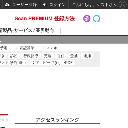
ユーザー登録
ログイン
こんにちは、ゲストさん
Scan PREMIUM 登録方法
 新製品･サービス / 業界動向
ん
予定
表記基準
スマホ
稼ぎ
訴訟
行政指導
更迭
退任
懲戒
逮捕
テスト 診断 違い
文字コピーできないPDF
アクセスランキング
e 8:00