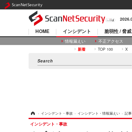
ScanNetSecurity
2026
HOME
インシデント
脆弱性 / 脅威
情報漏えい
不正アクセス
新着
TOP 100
X
ホーム
›
インシデント・事故
›
インシデント・情報漏えい
›
記事
インシデント・事故