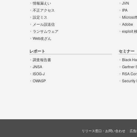
情報漏えい
JVN
不正アクセス
IPA
設定ミス
Microsof
メール誤送信
Adobe
ランサムウェア
exploit
Web改ざん
レポート
セミナー
調査報告書
Black Ha
JNSA
Gartner 
ISOG-J
RSA Con
OWASP
Security
リリース窓口・お問い合わせ
広告