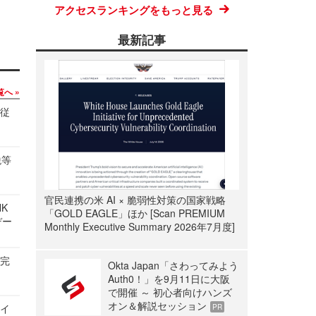
アクセスランキングをもっと見る
最新記事
覧へ
の従
税等
官民連携の米 AI × 脆弱性対策の国家戦略
NK
「GOLD EAGLE」ほか [Scan PREMIUM
デー
Monthly Executive Summary 2026年7月度]
を完
Okta Japan「さわってみよう
Auth0！」を9月11日に大阪
で開催 ～ 初心者向けハンズ
オン＆解説セッション
サイ
PR