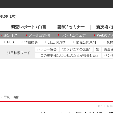
.08.06（木）
調査レポート / 白書
講演 / セミナー
新技術 /
設定ミス
メール誤送信
ランサムウェア
Web改ざ
RSS
情報提供
訂正 お詫び
情報公開原則
取材
ハッカー協会
"エンジニアの楽園"
愛
賞金
注目検索ワード
「この脆弱性は〇〇社の△△が報告した」
ペン
›
写真・画像
2021.1.26 Tu