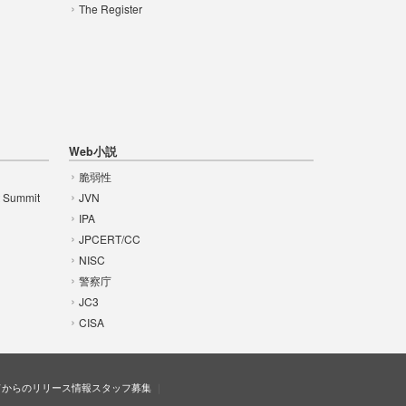
The Register
Web小説
脆弱性
t Summit
JVN
IPA
JPCERT/CC
NISC
警察庁
JC3
CISA
ドからのリリース情報
スタッフ募集