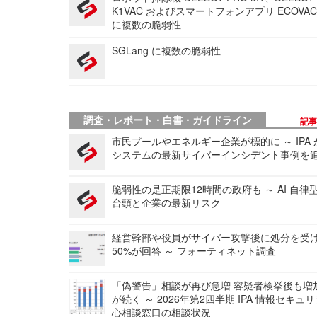
K1VAC およびスマートフォンアプリ ECOVAC
に複数の脆弱性
SGLang に複数の脆弱性
調査・レポート・白書・ガイドライン
記
市民プールやエネルギー企業が標的に ～ IPA
システムの最新サイバーインシデント事例を
脆弱性の是正期限12時間の政府も ～ AI 自律
台頭と企業の最新リスク
経営幹部や役員がサイバー攻撃後に処分を受
50%が回答 ～ フォーティネット調査
「偽警告」相談が再び急増 容疑者検挙後も増
が続く ～ 2026年第2四半期 IPA 情報セキュ
心相談窓口の相談状況