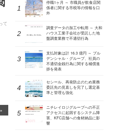
閲
停職1ヶ月 ～ 市職員が飲食店関
係者に関する市税等の情報を口
外
って
調査データの加工や転用 ～ 大和
ハウス工業子会社が受託した地
盤調査業務で不適切行為
支払対象は計 16.3 億円 ～ プル
デンシャル・グループ、社員の
不適切金銭行為に関する補償進
捗を発表
セシール、再発防止のため業務
委託先の見直しを完了し選定基
準と管理も強化
ニチレイロジグループへの不正
アクセスに起因するシステム障
害、KFC店舗への食材納品に影
響