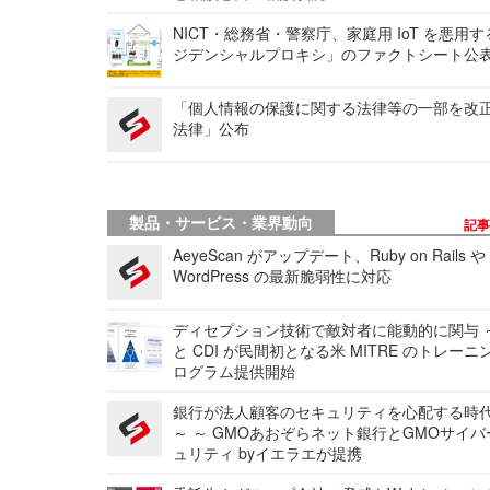
NICT・総務省・警察庁、家庭用 IoT を悪用
ジデンシャルプロキシ」のファクトシート公
「個人情報の保護に関する法律等の一部を改
法律」公布
製品・サービス・業界動向
記
AeyeScan がアップデート、Ruby on Rails や
WordPress の最新脆弱性に対応
ディセプション技術で敵対者に能動的に関与 ～
と CDI が民間初となる米 MITRE のトレーニ
ログラム提供開始
銀行が法人顧客のセキュリティを心配する時
～ ～ GMOあおぞらネット銀行とGMOサイ
ュリティ byイエラエが提携