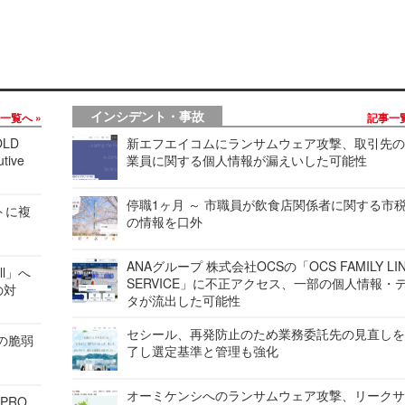
インシデント・事故
事一覧へ
記事一
LD
新エフエイコムにランサムウェア攻撃、取引先
tive
業員に関する個人情報が漏えいした可能性
停職1ヶ月 ～ 市職員が飲食店関係者に関する市
レートに複
の情報を口外
ANAグループ 株式会社OCSの「OCS FAMILY LI
ell」へ
SERVICE」に不正アクセス、一部の個人情報・
の対
タが流出した可能性
セシール、再発防止のため業務委託先の見直し
ンの脆弱
了し選定基準と管理も強化
オーミケンシへのランサムウェア攻撃、リーク
 PRO