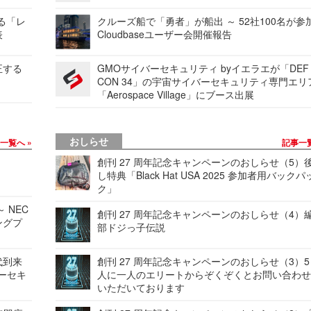
する「レ
クルーズ船で「勇者」が船出 ～ 52社100名が参
表
Cloudbaseユーザー会開催報告
正する
GMOサイバーセキュリティ byイエラエが「DEF
CON 34」の宇宙サイバーセキュリティ専門エリ
「Aerospace Village」にブース出展
おしらせ
事一覧へ
記事一
創刊 27 周年記念キャンペーンのおしらせ（5）
し特典「Black Hat USA 2025 参加者用バックパ
ク」
 NEC
創刊 27 周年記念キャンペーンのおしらせ（4）
ングプ
部ドジっ子伝説
代到来
創刊 27 周年記念キャンペーンのおしらせ（3）5
バーセキ
人に一人のエリートからぞくぞくとお問い合わ
いただいております