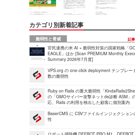
カテゴリ別新着記事
脆弱性と脅威
記
官民連携の米 AI × 脆弱性対策の国家戦略「GO
EAGLE」ほか [Scan PREMIUM Monthly Execu
Summary 2026年7月度]
VPS.org の one-click deployment テンプ
数の脆弱性
Ruby on Rails の重大脆弱性「KindaRails2Sh
の「GMOサイバー攻撃ネットde診断 ASM」
応、Rails の利用を検出した顧客に個別案内
BaserCMS に CSVファイルインジェクショ
性
ロボット掃除機 DEEBOT PRO M1、DEEBOT