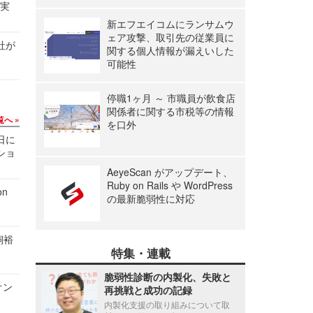
る実
新エフエイコムにランサムウ
ェア攻撃、取引先の従業員に
社が
関する個人情報が漏えいした
可能性
停職1ヶ月 ～ 市職員が飲食店
関係者に関する市税等の情報
覧へ
を口外
1日に
ショ
AeyeScan がアップデート、
Ruby on Rails や WordPress
n
の最新脆弱性に対応
飼裕
特集・連載
脆弱性診断の内製化、失敗と
オン
再挑戦と成功の記録
内製化支援の取り組みについて取