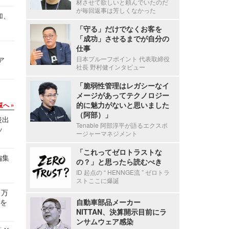
材させて欲しいと頼んでいたのだ
が毎回返事は芳しくなかった
加、
「守る」だけでなくお客を
「成功」させるまでが自分の
仕事
日本プルーフポイント 代表取締役
ア
社長 野村健インタビュー
「脆弱性管理はレガシーなイ
メージがあってテクノロジー
的に魅力がないと思いました
覧へ
（阿部）」
後出
Tenable 阿部淳平が語るエクスポ
ッ
ージャーマネジメント
「これってゼロトラストな
編集
の？」と思ったら読むべき
ID 起点の “ HENNGE流 ” ゼロトラ
ストここに爆誕
 万
せを
自動車部品メーカー
NITTAN、決算開示目前にラ
ンサムウェア感染