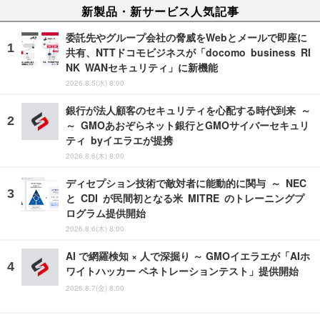
新製品・新サービス人気記事
委託先やグループ会社の脅威をWebとメールで即座に
共有、NTTドコモビジネスが「docomo business RI
NK WANセキュリティ」に新機能
2026.8.5(水) 8:00
銀行が法人顧客のセキュリティを心配する時代到来 ～
～ GMOあおぞらネット銀行とGMOサイバーセキュリ
ティ byイエラエが提携
2026.8.6(木) 8:00
ディセプション技術で敵対者に能動的に関与 ～ NEC
と CDI が民間初となる米 MITRE のトレーニングプ
ログラム提供開始
2026.8.6(木) 8:00
AI で網羅検知 × 人で深掘り ～ GMOイエラエが「AIホ
ワイトハッカー ペネトレーションテスト」提供開始
2026.8.7(金) 8:00