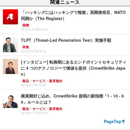
関連ニュース
「ハッキングにはハッキングで報復」英閣僚発言、NATO
同調か（The Register）
国際
2019.6.10 Mon 8:10
TLPT（Threat-Led Penetration Test）実施手順
特集
2019.6.4 Tue 8:15
[インタビュー] 転換期にあるエンドポイントセキュリティ
に 4 つのテクノロジーで価値を提供（CrowdStrike Japa
n）
製品・サービス・業界動向
2019.2.1 Fri 14:30
横展開封じ込め、CrowdStrike 提唱の新指標「1 - 10 - 6
0」ルールとは？
製品・サービス・業界動向
2019.4.11 Thu 8:10
PageTop