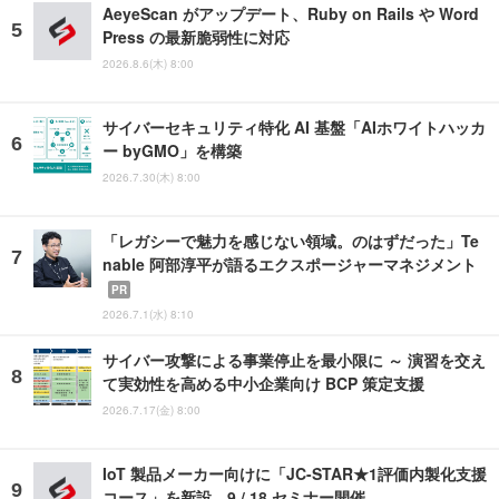
AeyeScan がアップデート、Ruby on Rails や Word
Press の最新脆弱性に対応
2026.8.6(木) 8:00
サイバーセキュリティ特化 AI 基盤「AIホワイトハッカ
ー byGMO」を構築
2026.7.30(木) 8:00
「レガシーで魅力を感じない領域。のはずだった」Te
nable 阿部淳平が語るエクスポージャーマネジメント
PR
2026.7.1(水) 8:10
サイバー攻撃による事業停止を最小限に ～ 演習を交え
て実効性を高める中小企業向け BCP 策定支援
2026.7.17(金) 8:00
IoT 製品メーカー向けに「JC-STAR★1評価内製化支援
コース」を新設、9 / 18 セミナー開催