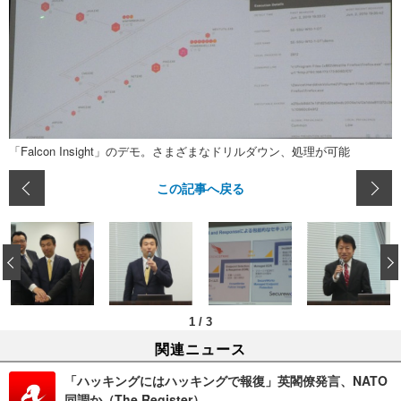
「Falcon Insight」のデモ。さまざまなドリルダウン、処理が可能
この記事へ戻る
‹
1
/
3
関連ニュース
「ハッキングにはハッキングで報復」英閣僚発言、NATO
同調か（The Register）