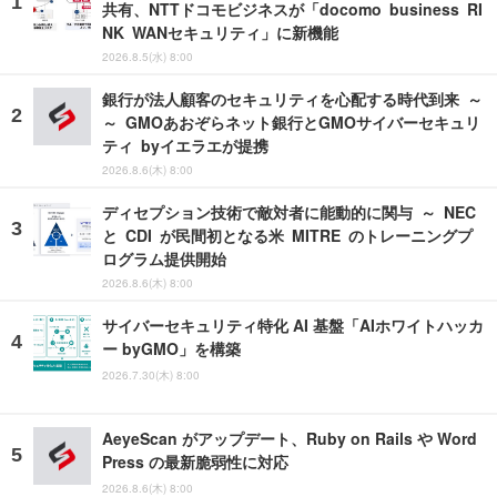
共有、NTTドコモビジネスが「docomo business RI
NK WANセキュリティ」に新機能
2026.8.5(水) 8:00
銀行が法人顧客のセキュリティを心配する時代到来 ～
～ GMOあおぞらネット銀行とGMOサイバーセキュリ
ティ byイエラエが提携
2026.8.6(木) 8:00
ディセプション技術で敵対者に能動的に関与 ～ NEC
と CDI が民間初となる米 MITRE のトレーニングプ
ログラム提供開始
2026.8.6(木) 8:00
サイバーセキュリティ特化 AI 基盤「AIホワイトハッカ
ー byGMO」を構築
2026.7.30(木) 8:00
AeyeScan がアップデート、Ruby on Rails や Word
Press の最新脆弱性に対応
2026.8.6(木) 8:00