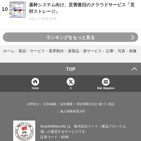
基幹システム向け、災害復旧のクラウドサービス「災
対ストレージ」
2021.2.19(金) 8:05
ランキングをもっと見る
写真・画像
ホーム
›
製品・サービス・業界動向
›
新製品・新サービス
›
記事
›
TOP
Home
X
Mail Magazine
お問合せ
広告掲載
会社概要
特定商取引法に基づく表記
個人情報保護方針
ScanNetSecurity は、株式会社イード（東証グロース上
場）の運営するサービスです。
証券コード：6038