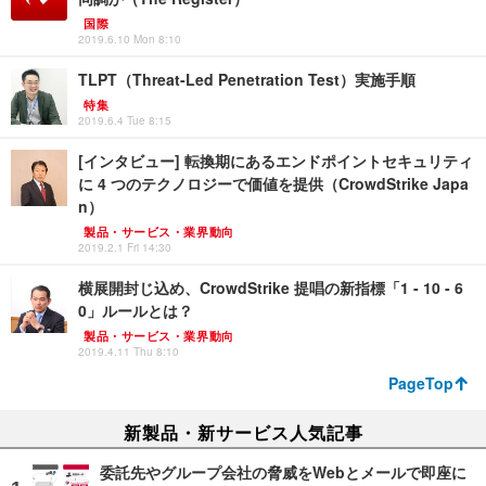
国際
2019.6.10 Mon 8:10
TLPT（Threat-Led Penetration Test）実施手順
特集
2019.6.4 Tue 8:15
[インタビュー] 転換期にあるエンドポイントセキュリティ
に 4 つのテクノロジーで価値を提供（CrowdStrike Japa
n）
製品・サービス・業界動向
2019.2.1 Fri 14:30
横展開封じ込め、CrowdStrike 提唱の新指標「1 - 10 - 6
0」ルールとは？
製品・サービス・業界動向
2019.4.11 Thu 8:10
PageTop
新製品・新サービス人気記事
委託先やグループ会社の脅威をWebとメールで即座に