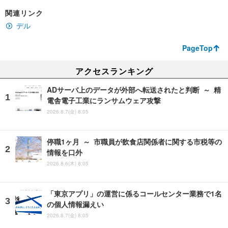
関連リンク
デル
PageTop
アクセスランキング
ADサーバ上のデータが外部へ転送されたと判断 ～ 精
電舎電子工業にランサムウェア攻撃
2026.8.7(金) 8:05
停職1ヶ月 ～ 市職員が飲食店関係者に関する市税等の
情報を口外
2026.8.6(木) 8:05
「東京アプリ」の運営に係るコールセンター業務で1名
の個人情報漏えい
2026.8.7(金) 8:05