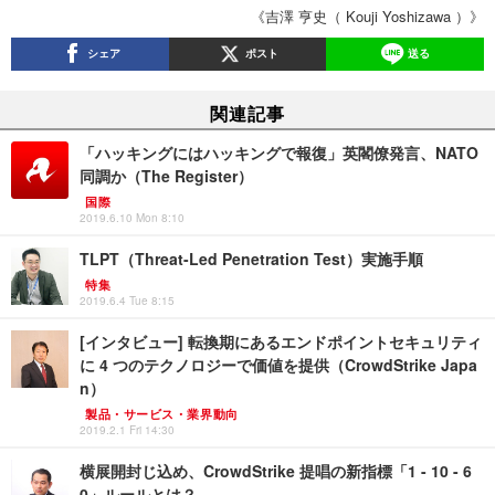
《吉澤 亨史（ Kouji Yoshizawa ）》
シェア
ポスト
送る
関連記事
「ハッキングにはハッキングで報復」英閣僚発言、NATO
同調か（The Register）
国際
2019.6.10 Mon 8:10
TLPT（Threat-Led Penetration Test）実施手順
特集
2019.6.4 Tue 8:15
[インタビュー] 転換期にあるエンドポイントセキュリティ
に 4 つのテクノロジーで価値を提供（CrowdStrike Japa
n）
製品・サービス・業界動向
2019.2.1 Fri 14:30
横展開封じ込め、CrowdStrike 提唱の新指標「1 - 10 - 6
0」ルールとは？