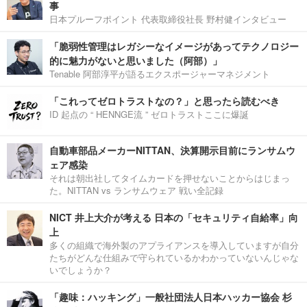
事
日本プルーフポイント 代表取締役社長 野村健インタビュー
「脆弱性管理はレガシーなイメージがあってテクノロジー
的に魅力がないと思いました（阿部）」
Tenable 阿部淳平が語るエクスポージャーマネジメント
「これってゼロトラストなの？」と思ったら読むべき
ID 起点の “ HENNGE流 ” ゼロトラストここに爆誕
自動車部品メーカーNITTAN、決算開示目前にランサムウ
ェア感染
それは朝出社してタイムカードを押せないことからはじまっ
た。NITTAN vs ランサムウェア 戦い全記録
NICT 井上大介が考える 日本の「セキュリティ自給率」向
上
多くの組織で海外製のアプライアンスを導入していますが自分
たちがどんな仕組みで守られているかわかっていないんじゃな
いでしょうか？
「趣味：ハッキング」一般社団法人日本ハッカー協会 杉