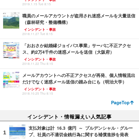
2019.1.15 Tue 8:15
職員のメールアカウントが盗用され迷惑メールを大量送信
（森林研究・整備機構）
インシデント・事故
2018.11.27 Tue 8:15
「おおさか結婚縁ジョイパス事業」サーバに不正アクセ
ス、約2万4千件の迷惑メールを送信（大阪府）
インシデント・事故
2018.11.22 Thu 8:15
メールアカウントへの不正アクセスが再発、個人情報流出
だけでなく迷惑メール送信の踏み台にも（明治大学）
インシデント・事故
2018.10.25 Thu 8:15
PageTop
インシデント・情報漏えい人気記事
支払対象は計 16.3 億円 ～ プルデンシャル・グルー
プ、社員の不適切金銭行為に関する補償進捗を発表