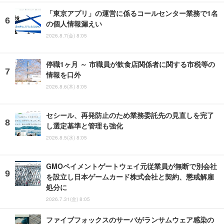
「東京アプリ」の運営に係るコールセンター業務で1名
の個人情報漏えい
2026.8.7(金) 8:05
停職1ヶ月 ～ 市職員が飲食店関係者に関する市税等の
情報を口外
2026.8.6(木) 8:05
セシール、再発防止のため業務委託先の見直しを完了
し選定基準と管理も強化
2026.8.5(水) 8:05
GMOペイメントゲートウェイ元従業員が無断で別会社
を設立し日本ゲームカード株式会社と契約、懲戒解雇
処分に
2026.7.31(金) 8:05
ファイブフォックスのサーバがランサムウェア感染の