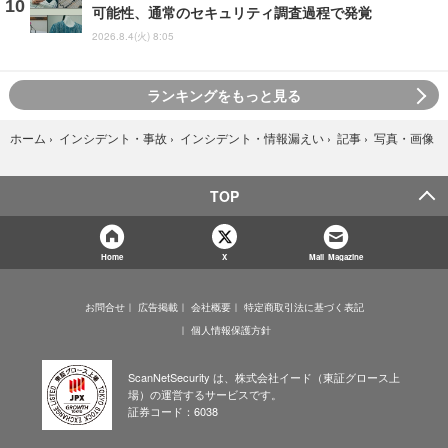
可能性、通常のセキュリティ調査過程で発覚
2026.8.4(火) 8:05
ランキングをもっと見る
写真・画像
ホーム
›
インシデント・事故
›
インシデント・情報漏えい
›
記事
›
TOP
Home
X
Mail Magazine
お問合せ
広告掲載
会社概要
特定商取引法に基づく表記
個人情報保護方針
ScanNetSecurity は、株式会社イード（東証グロース上
場）の運営するサービスです。
証券コード：6038