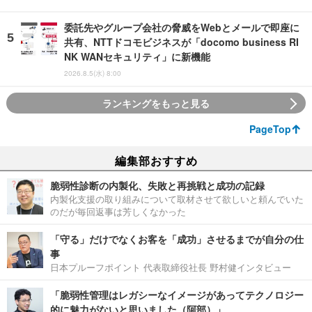
委託先やグループ会社の脅威をWebとメールで即座に
共有、NTTドコモビジネスが「docomo business RI
NK WANセキュリティ」に新機能
2026.8.5(水) 8:00
ランキングをもっと見る
PageTop
編集部おすすめ
脆弱性診断の内製化、失敗と再挑戦と成功の記録
内製化支援の取り組みについて取材させて欲しいと頼んでいた
のだが毎回返事は芳しくなかった
「守る」だけでなくお客を「成功」させるまでが自分の仕
事
日本プルーフポイント 代表取締役社長 野村健インタビュー
「脆弱性管理はレガシーなイメージがあってテクノロジー
的に魅力がないと思いました（阿部）」