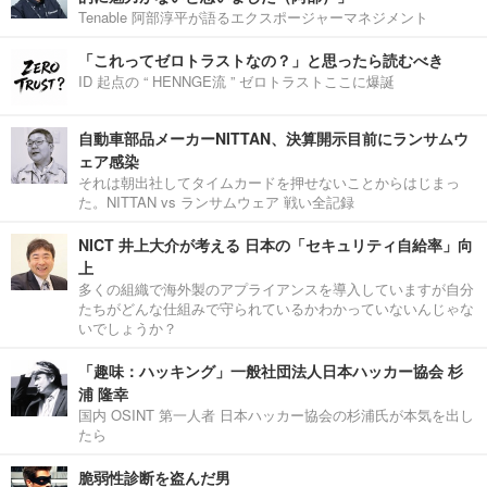
Tenable 阿部淳平が語るエクスポージャーマネジメント
「これってゼロトラストなの？」と思ったら読むべき
ID 起点の “ HENNGE流 ” ゼロトラストここに爆誕
自動車部品メーカーNITTAN、決算開示目前にランサムウ
ェア感染
それは朝出社してタイムカードを押せないことからはじまっ
た。NITTAN vs ランサムウェア 戦い全記録
NICT 井上大介が考える 日本の「セキュリティ自給率」向
上
多くの組織で海外製のアプライアンスを導入していますが自分
たちがどんな仕組みで守られているかわかっていないんじゃな
いでしょうか？
「趣味：ハッキング」一般社団法人日本ハッカー協会 杉
浦 隆幸
国内 OSINT 第一人者 日本ハッカー協会の杉浦氏が本気を出し
たら
脆弱性診断を盗んだ男