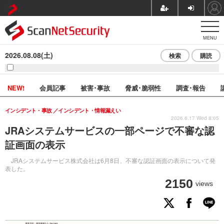
MENU
2026.08.08(土)
検索
購読
NEW!
会員記事
被害･事故
脅威･脆弱性
調査･報告
インシデント・事故
インシデント・情報漏えい
2026.6.17 Wed 8:05
JRAシステムサービスの一部ページで不審な認
証画面の表示
JRAシステムサービス株式会社は6月8日、不審な認証画面の表示について発
表した。
2150
views