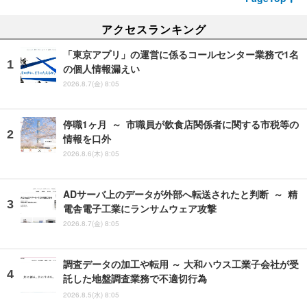
アクセスランキング
「東京アプリ」の運営に係るコールセンター業務で1名
の個人情報漏えい
2026.8.7(金) 8:05
停職1ヶ月 ～ 市職員が飲食店関係者に関する市税等の
情報を口外
2026.8.6(木) 8:05
ADサーバ上のデータが外部へ転送されたと判断 ～ 精
電舎電子工業にランサムウェア攻撃
2026.8.7(金) 8:05
調査データの加工や転用 ～ 大和ハウス工業子会社が受
託した地盤調査業務で不適切行為
2026.8.5(水) 8:05