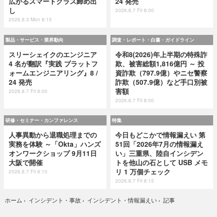
広がるスマートグラス締め出
24 発売
し
2026.8.7 Fri 8:00
2026.8.3 Mon 8:15
製品・サービス・業界動向
調査・レポート・白書・ガイドライン
スリーシェイクのエンジニア
令和8(2026)年上半期の特殊詐
4 名が翻訳『実践 プラットフ
欺、被害総額1,816億円 ～ 投
ォームエンジニアリング』8 /
資詐欺（797.9億）やニセ警察
24 発売
詐欺（507.9億）など手口別被
害額
2026.8.7 Fri 8:00
2026.8.7 Fri 8:00
研修・セミナー・カンファレンス
特集
人事異動から退職処理までの
今日もどこかで情報漏えい 第
実務を体験 ～「Okta」ハンズ
51回「2026年7月の情報漏え
オンワークショップ 9月11日
い」三重県、陸自インシデン
大阪で開催
トを他山の石として USB メモ
リ 1 万個チェック
2026.8.7 Fri 8:10
2026.8.7 Fri 8:15
記事
ホーム
›
インシデント・事故
›
インシデント・情報漏えい
›