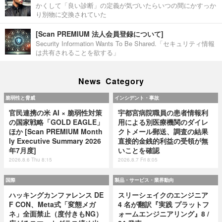
かくして「良い診断」の定義が気づいたらいつの間にかすっか
り別物に交換されていた
[Scan PREMIUM 法人会員登録について]
Security Information Wants To Be Shared.「セキュリティ情報
は共有されることを欲する」
News Category
脆弱性と脅威
インシデント・事故
官民連携の米 AI × 脆弱性対策
宇都宮病院職員の患者情報利
の国家戦略「GOLD EAGLE」
用による別医療機関のダイレ
ほか [Scan PREMIUM Month
クトメール郵送、調査の結果
ly Executive Summary 2026
直接的金銭的利益の受領が無
年7月度]
いことを確認
2026.8.6 Thu 8:15
2026.8.7 Fri 8:05
国際
製品・サービス・業界動向
ハッキングカンファレンス DE
スリーシェイクのエンジニア
F CON、Meta式「変態メガ
4 名が翻訳『実践 プラットフ
ネ」全面禁止（度付きもNG）
ォームエンジニアリング』8 /