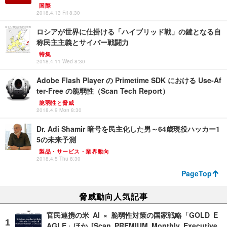
国際
2018.4.13 Fri 8:30
ロシアが世界に仕掛ける「ハイブリッド戦」の鍵となる自
称民主主義とサイバー戦闘力
特集
2018.4.11 Wed 8:30
Adobe Flash Player の Primetime SDK における Use-Af
ter-Free の脆弱性（Scan Tech Report）
脆弱性と脅威
2018.4.9 Mon 8:30
Dr. Adi Shamir 暗号を民主化した男～64歳現役ハッカー1
5の未来予測
製品・サービス・業界動向
2018.4.5 Thu 8:30
PageTop
脅威動向人気記事
官民連携の米 AI × 脆弱性対策の国家戦略「GOLD E
AGLE」ほか [Scan PREMIUM Monthly Executive