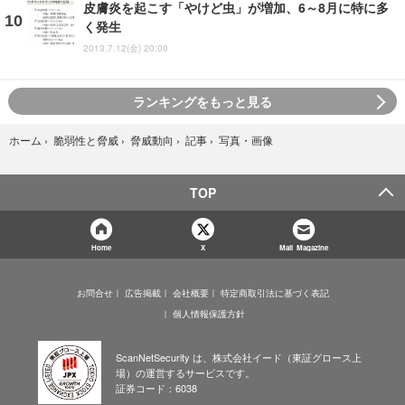
皮膚炎を起こす「やけど虫」が増加、6～8月に特に多
く発生
2013.7.12(金) 20:00
ランキングをもっと見る
写真・画像
ホーム
›
脆弱性と脅威
›
脅威動向
›
記事
›
TOP
Home
X
Mail Magazine
お問合せ
広告掲載
会社概要
特定商取引法に基づく表記
個人情報保護方針
ScanNetSecurity は、株式会社イード（東証グロース上
場）の運営するサービスです。
証券コード：6038