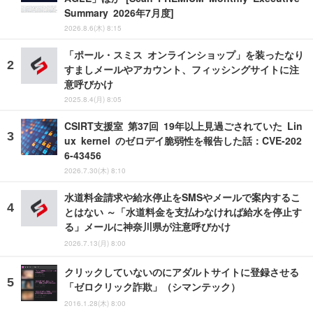
Summary 2026年7月度]
2026.8.6(木) 8:15
「ポール・スミス オンラインショップ」を装ったなり
すましメールやアカウント、フィッシングサイトに注
意呼びかけ
2025.8.4(月) 8:05
CSIRT支援室 第37回 19年以上見過ごされていた Lin
ux kernel のゼロデイ脆弱性を報告した話：CVE-202
6-43456
2026.7.30(木) 8:10
水道料金請求や給水停止をSMSやメールで案内するこ
とはない ～「水道料金を支払わなければ給水を停止す
る」メールに神奈川県が注意呼びかけ
2026.7.13(月) 8:00
クリックしていないのにアダルトサイトに登録させる
「ゼロクリック詐欺」（シマンテック）
2016.1.28(木) 8:00