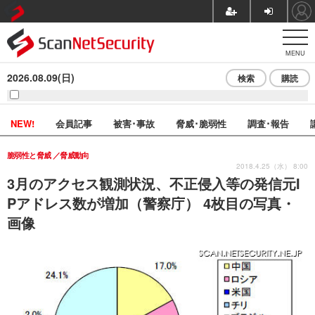
MENU
2026.08.09(日)
検索
購読
NEW!
会員記事
被害･事故
脅威･脆弱性
調査･報告
脆弱性と脅威
脅威動向
2018.4.25（水） 8:00
3月のアクセス観測状況、不正侵入等の発信元I
Pアドレス数が増加（警察庁） 4枚目の写真・
画像