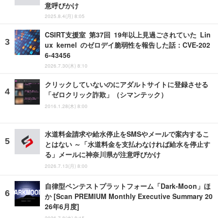
意呼びかけ
2025.8.4(月) 8:05
CSIRT支援室 第37回 19年以上見過ごされていた Lin
ux kernel のゼロデイ脆弱性を報告した話：CVE-202
6-43456
2026.7.30(木) 8:10
クリックしていないのにアダルトサイトに登録させる
「ゼロクリック詐欺」（シマンテック）
2016.1.28(木) 8:00
水道料金請求や給水停止をSMSやメールで案内するこ
とはない ～「水道料金を支払わなければ給水を停止す
る」メールに神奈川県が注意呼びかけ
2026.7.13(月) 8:00
自律型ペンテストプラットフォーム「Dark-Moon」ほ
か [Scan PREMIUM Monthly Executive Summary 20
26年6月度]
2026.7.8(水) 8:15