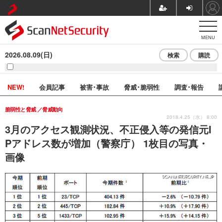
MENU
2026.08.09(日)
検索
購読
NEW!
会員記事
被害･事故
脅威･脆弱性
調査･報告
脆弱性と脅威
脅威動向
2018.4.25（水） 8:00
3月のアクセス観測状況、不正侵入等の発信元I
Pアドレス数が増加（警察庁） 1枚目の写真・
画像