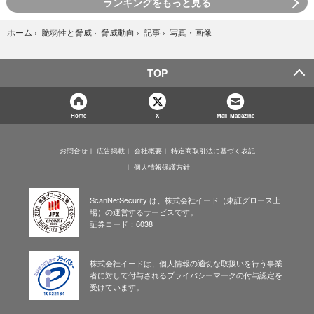
ランキングをもっと見る
写真・画像
ホーム
›
脆弱性と脅威
›
脅威動向
›
記事
›
TOP
Home
X
Mail Magazine
お問合せ
広告掲載
会社概要
特定商取引法に基づく表記
個人情報保護方針
ScanNetSecurity は、株式会社イード（東証グロース上
場）の運営するサービスです。
証券コード：6038
株式会社イードは、個人情報の適切な取扱いを行う事業
者に対して付与されるプライバシーマークの付与認定を
受けています。