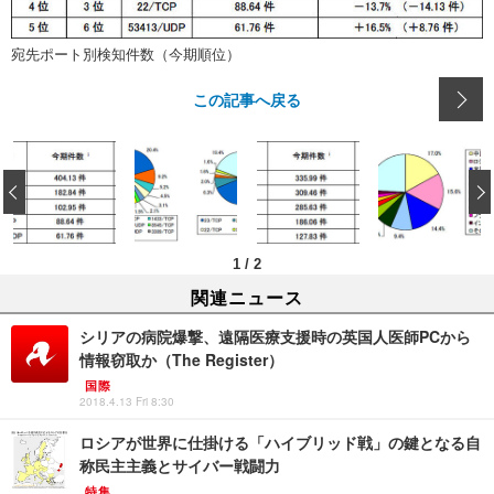
宛先ポート別検知件数（今期順位）
この記事へ戻る
‹
1
/
2
関連ニュース
シリアの病院爆撃、遠隔医療支援時の英国人医師PCから
情報窃取か（The Register）
国際
2018.4.13 Fri 8:30
ロシアが世界に仕掛ける「ハイブリッド戦」の鍵となる自
称民主主義とサイバー戦闘力
特集