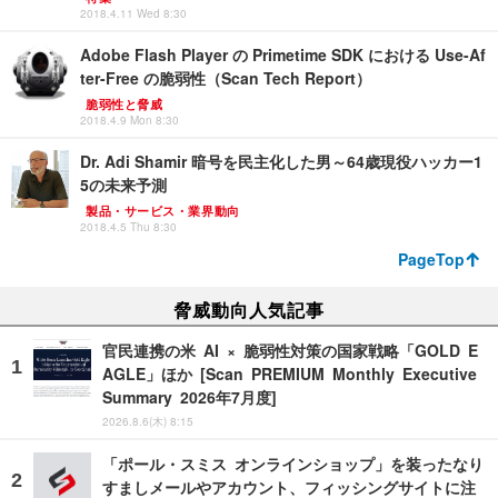
2018.4.11 Wed 8:30
Adobe Flash Player の Primetime SDK における Use-Af
ter-Free の脆弱性（Scan Tech Report）
脆弱性と脅威
2018.4.9 Mon 8:30
Dr. Adi Shamir 暗号を民主化した男～64歳現役ハッカー1
5の未来予測
製品・サービス・業界動向
2018.4.5 Thu 8:30
PageTop
脅威動向人気記事
官民連携の米 AI × 脆弱性対策の国家戦略「GOLD E
AGLE」ほか [Scan PREMIUM Monthly Executive
Summary 2026年7月度]
2026.8.6(木) 8:15
「ポール・スミス オンラインショップ」を装ったなり
すましメールやアカウント、フィッシングサイトに注