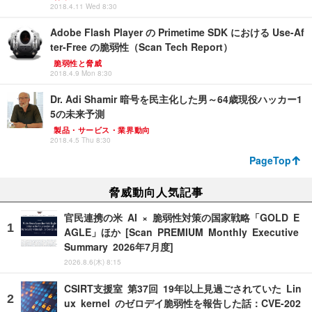
2018.4.11 Wed 8:30
Adobe Flash Player の Primetime SDK における Use-Af
ter-Free の脆弱性（Scan Tech Report）
脆弱性と脅威
2018.4.9 Mon 8:30
Dr. Adi Shamir 暗号を民主化した男～64歳現役ハッカー1
5の未来予測
製品・サービス・業界動向
2018.4.5 Thu 8:30
PageTop
脅威動向人気記事
官民連携の米 AI × 脆弱性対策の国家戦略「GOLD E
AGLE」ほか [Scan PREMIUM Monthly Executive
Summary 2026年7月度]
2026.8.6(木) 8:15
CSIRT支援室 第37回 19年以上見過ごされていた Lin
ux kernel のゼロデイ脆弱性を報告した話：CVE-202