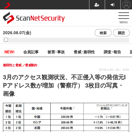
MENU
2026.08.07(金)
検索
購読
NEW!
会員記事
被害･事故
脅威･脆弱性
調査･報告
脆弱性と脅威
脅威動向
2018.4.25（水） 8:00
3月のアクセス観測状況、不正侵入等の発信元I
Pアドレス数が増加（警察庁） 3枚目の写真・
画像