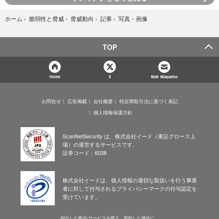
写真・画像
ホーム
›
脆弱性と脅威
›
脅威動向
›
記事
›
TOP
Home
X
Mail Magazine
お問合せ
広告掲載
会社概要
特定商取引法に基づく表記
個人情報保護方針
ScanNetSecurity は、株式会社イード（東証グロース上
場）の運営するサービスです。
証券コード：6038
株式会社イードは、個人情報の適切な取扱いを行う事業
者に対して付与されるプライバシーマークの付与認定を
受けています。
紹介した商品/サービスを購入、契約した場合に、