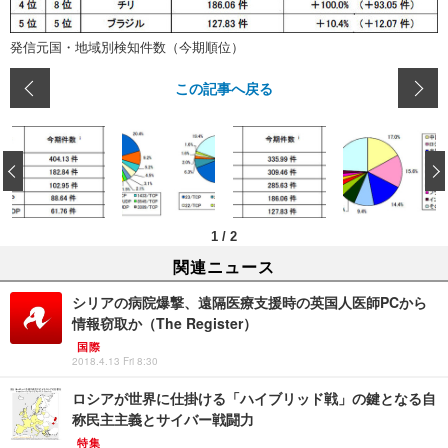
発信元国・地域別検知件数（今期順位）
この記事へ戻る
‹
1
/
2
関連ニュース
シリアの病院爆撃、遠隔医療支援時の英国人医師PCから
情報窃取か（The Register）
国際
2018.4.13 Fri 8:30
ロシアが世界に仕掛ける「ハイブリッド戦」の鍵となる自
称民主主義とサイバー戦闘力
特集