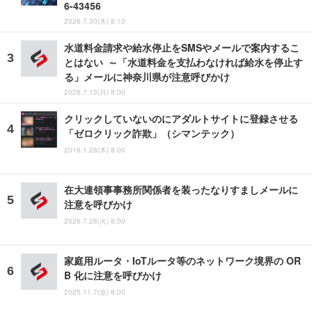
6-43456
2026.7.30(木) 8:10
水道料金請求や給水停止をSMSやメールで案内するこ
とはない ～「水道料金を支払わなければ給水を停止す
る」メールに神奈川県が注意呼びかけ
2026.7.13(月) 8:00
クリックしていないのにアダルトサイトに登録させる
「ゼロクリック詐欺」（シマンテック）
2016.1.28(木) 8:00
在大連領事事務所関係者を装ったなりすましメールに
注意を呼びかけ
2026.7.28(火) 8:00
家庭用ルータ・IoTルータ等のネットワーク境界の OR
B 化に注意を呼びかけ
2025.11.7(金) 8:00