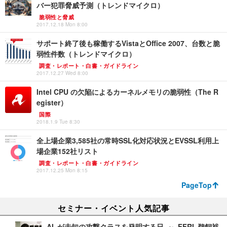
バー犯罪脅威予測（トレンドマイクロ）
脆弱性と脅威
2017.12.18 Mon 8:00
サポート終了後も稼働するVistaとOffice 2007、台数と脆
弱性件数（トレンドマイクロ）
調査・レポート・白書・ガイドライン
2017.12.27 Wed 8:00
Intel CPU の欠陥によるカーネルメモリの脆弱性（The R
egister）
国際
2018.1.9 Tue 8:30
全上場企業3,585社の常時SSL化対応状況とEVSSL利用上
場企業152社リスト
調査・レポート・白書・ガイドライン
2017.12.25 Mon 8:15
PageTop
セミナー・イベント人気記事
AI が未知の攻撃クラスを発明する日 ～ FFRI 鵜飼裕