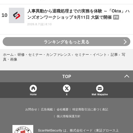
人事異動から退職処理までの実務を体験 ～「Okta」ハ
ンズオンワークショップ 9月11日 大阪で開催
PR
2026.8.7(金) 8:10
ランキングをもっと見る
写
ホーム
›
研修・セミナー・カンファレンス
›
セミナー・イベント
›
記事
›
真・画像
TOP
Home
X
Mail Magazine
お問合せ
広告掲載
会社概要
特定商取引法に基づく表記
個人情報保護方針
ScanNetSecurity は、株式会社イード（東証グロース上