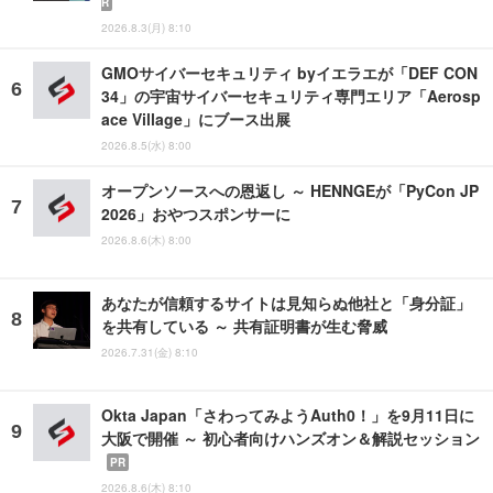
R
2026.8.3(月) 8:10
GMOサイバーセキュリティ byイエラエが「DEF CON
34」の宇宙サイバーセキュリティ専門エリア「Aerosp
ace Village」にブース出展
2026.8.5(水) 8:00
オープンソースへの恩返し ～ HENNGEが「PyCon JP
2026」おやつスポンサーに
2026.8.6(木) 8:00
あなたが信頼するサイトは見知らぬ他社と「身分証」
を共有している ～ 共有証明書が生む脅威
2026.7.31(金) 8:10
Okta Japan「さわってみようAuth0！」を9月11日に
大阪で開催 ～ 初心者向けハンズオン＆解説セッション
PR
2026.8.6(木) 8:10