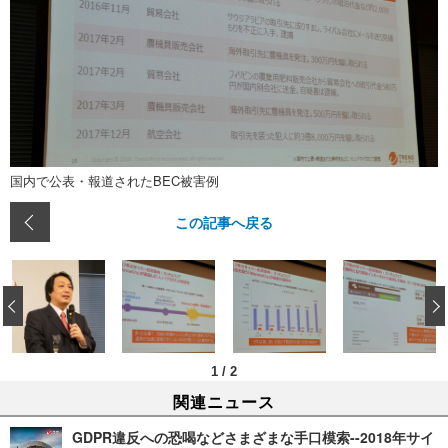
国内で公表・報道されたBEC被害例
この記事へ戻る
‹
1
/
2
関連ニュース
GDPR違反への恐喝などさまざまな手口模索--2018年サイ