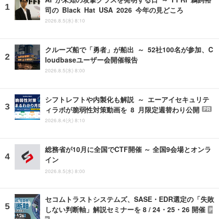
司の Black Hat USA 2026 今年の見どころ
2026.8.5(水) 8:10
クルーズ船で「勇者」が船出 ～ 52社100名が参加、C
loudbaseユーザー会開催報告
2026.8.5(水) 8:00
シフトレフトや内製化も解説 ～ エーアイセキュリテ
ィラボが脆弱性対策動画を 8 月限定週替わり公開
PR
2026.8.4(火) 8:10
総務省が10月に全国でCTF開催 ～ 全国9会場とオンラ
イン
2026.8.5(水) 8:00
セコムトラストシステムズ、SASE・EDR選定の「失敗
しない判断軸」解説セミナーを 8 / 24・25・26 開催
P