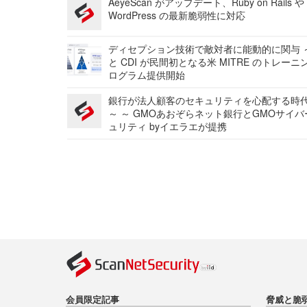
AeyeScan がアップデート、Ruby on Rails や
WordPress の最新脆弱性に対応
ディセプション技術で敵対者に能動的に関与 ～
と CDI が民間初となる米 MITRE のトレーニ
ログラム提供開始
銀行が法人顧客のセキュリティを心配する時
～ ～ GMOあおぞらネット銀行とGMOサイ
ュリティ byイエラエが提携
会員限定記事
脅威と脆