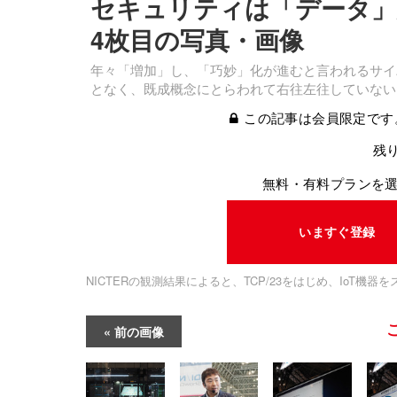
セキュリティは「データ」が
4枚目の写真・画像
年々「増加」し、「巧妙」化が進むと言われるサイ
となく、既成概念にとらわれて右往左往していない
この記事は会員限定です
残り
無料・有料プランを
いますぐ登録
NICTERの観測結果によると、TCP/23をはじめ、IoT機
前の画像