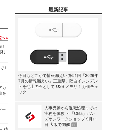
最新記事
覧へ
関の
的利
で1
今日もどこかで情報漏えい 第51回「2026年
7月の情報漏えい」三重県、陸自インシデン
トを他山の石として USB メモリ 1 万個チェ
ルアカ
ック
跡を
人事異動から退職処理までの
ツー
実務を体験 ～「Okta」ハン
ズオンワークショップ 9月11
日 大阪で開催
PR
～ 精