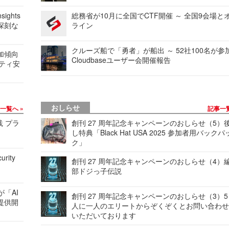
ights
総務省が10月に全国でCTF開催 ～ 全国9会場と
深刻な
ライン
クルーズ船で「勇者」が船出 ～ 52社100名が参
加傾向
Cloudbaseユーザー会開催報告
リティ安
おしらせ
事一覧へ
記事一
践 プラ
創刊 27 周年記念キャンペーンのおしらせ（5）
し特典「Black Hat USA 2025 参加者用バックパ
ク」
urity
創刊 27 周年記念キャンペーンのおしらせ（4）
部ドジっ子伝説
が「AI
創刊 27 周年記念キャンペーンのおしらせ（3）5
提供開
人に一人のエリートからぞくぞくとお問い合わ
いただいております