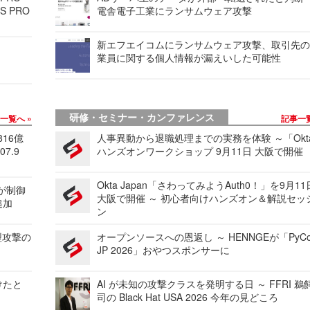
S PRO
電舎電子工業にランサムウェア攻撃
新エフエイコムにランサムウェア攻撃、取引先
業員に関する個人情報が漏えいした可能性
研修・セミナー・カンファレンス
事一覧へ
記事一
816億
人事異動から退職処理までの実務を体験 ～「Okt
7.9
ハンズオンワークショップ 9月11日 大阪で開催
Okta Japan「さわってみようAuth0！」を9月1
 が制御
大阪で開催 ～ 初心者向けハンズオン＆解説セッ
追加
ン
型攻撃の
オープンソースへの恩返し ～ HENNGEが「PyCo
JP 2026」おやつスポンサーに
けたと
AI が未知の攻撃クラスを発明する日 ～ FFRI 鵜
司の Black Hat USA 2026 今年の見どころ