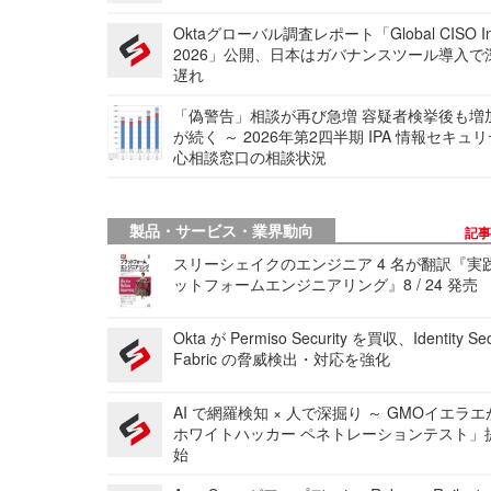
Oktaグローバル調査レポート「Global CISO Ins
2026」公開、日本はガバナンスツール導入で
遅れ
「偽警告」相談が再び急増 容疑者検挙後も増
が続く ～ 2026年第2四半期 IPA 情報セキュ
心相談窓口の相談状況
製品・サービス・業界動向
記
スリーシェイクのエンジニア 4 名が翻訳『実
ットフォームエンジニアリング』8 / 24 発売
Okta が Permiso Security を買収、Identity Sec
Fabric の脅威検出・対応を強化
AI で網羅検知 × 人で深掘り ～ GMOイエラエ
ホワイトハッカー ペネトレーションテスト」
始