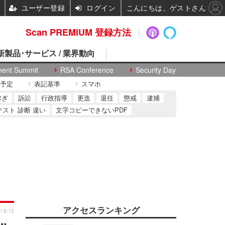
ユーザー登録
ログイン
こんにちは、ゲストさん
Scan PREMIUM 登録方法
 新製品･サービス / 業界動向
ment Summit
RSA Conference
Security Days
予定
表記基準
スマホ
稼ぎ
訴訟
行政指導
更迭
退任
懲戒
逮捕
テスト 診断 違い
文字コピーできないPDF
アクセスランキング
i 8:15