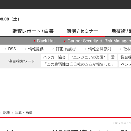
.08.08（土）
調査レポート / 白書
講演 / セミナー
新技術 /
Black Hat
Gartner Security ＆ Risk Manage
RSS
情報提供
訂正 お詫び
情報公開原則
取材
ハッカー協会
"エンジニアの楽園"
愛
賞金
注目検索ワード
「この脆弱性は〇〇社の△△が報告した」
ペン
›
記事
›
写真・画像
2017.6.30 Fr