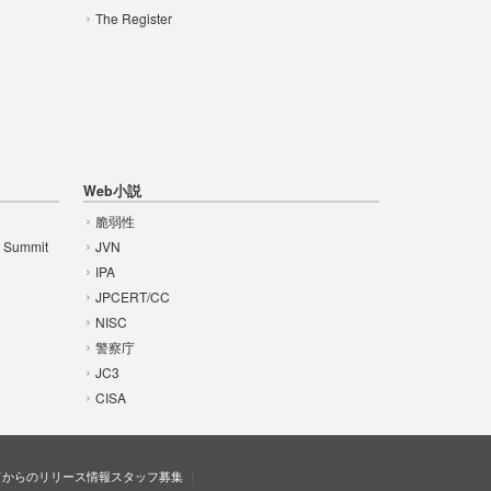
The Register
Web小説
脆弱性
t Summit
JVN
IPA
JPCERT/CC
NISC
警察庁
JC3
CISA
ドからのリリース情報
スタッフ募集