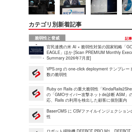
カテゴリ別新着記事
脆弱性と脅威
記
官民連携の米 AI × 脆弱性対策の国家戦略「GO
EAGLE」ほか [Scan PREMIUM Monthly Execu
Summary 2026年7月度]
VPS.org の one-click deployment テンプ
数の脆弱性
Ruby on Rails の重大脆弱性「KindaRails2Sh
の「GMOサイバー攻撃ネットde診断 ASM」
応、Rails の利用を検出した顧客に個別案内
BaserCMS に CSVファイルインジェクショ
性
ロボット掃除機 DEEBOT PRO M1、DEEBOT