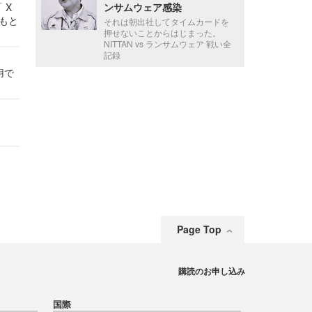
 X
ンサムウェア感染
かもと
それは朝出社してタイムカードを
件
押せないことからはじまった。
NITTAN vs ランサムウェア 戦い全
記録
用で
Page Top
購読のお申し込み
国際