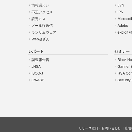
情報漏えい
JVN
不正アクセス
IPA
設定ミス
Microsof
メール誤送信
Adobe
ランサムウェア
exploit
Web改ざん
レポート
セミナー
調査報告書
Black Ha
JNSA
Gartner 
ISOG-J
RSA Con
OWASP
Security
リリース窓口・お問い合わせ
広告