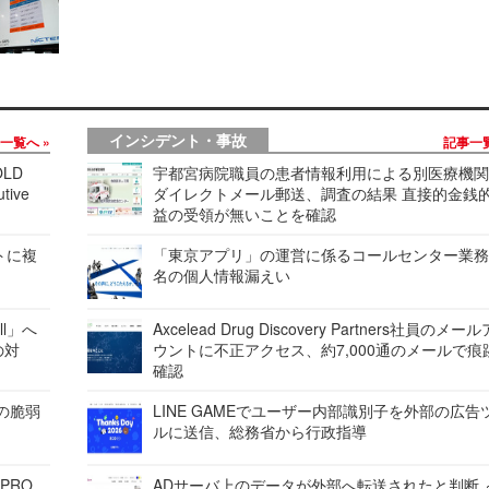
インシデント・事故
事一覧へ
記事一
LD
宇都宮病院職員の患者情報利用による別医療機
tive
ダイレクトメール郵送、調査の結果 直接的金銭
益の受領が無いことを確認
レートに複
「東京アプリ」の運営に係るコールセンター業務
名の個人情報漏えい
ell」へ
Axcelead Drug Discovery Partners社員のメー
の対
ウントに不正アクセス、約7,000通のメールで痕
確認
ンの脆弱
LINE GAMEでユーザー内部識別子を外部の広告
ルに送信、総務省から行政指導
 PRO
ADサーバ上のデータが外部へ転送されたと判断 