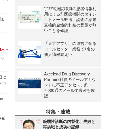
宇都宮病院職員の患者情報利
用による別医療機関のダイレ
の従
クトメール郵送、調査の結果
直接的金銭的利益の受領が無
いことを確認
「東京アプリ」の運営に係る
コールセンター業務で1名の
覧へ
個人情報漏えい
a」
Axcelead Drug Discovery
1日に
Partners社員のメールアカウ
ショ
ントに不正アクセス、約
7,000通のメールで痕跡を確
認
n
特集・連載
飼裕
脆弱性診断の内製化、失敗と
再挑戦と成功の記録