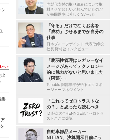
内製化支援の取り組みについて取
オン
材させて欲しいと頼んでいたのだ
が毎回返事は芳しくなかった
「守る」だけでなくお客を
加、
「成功」させるまでが自分の
仕事
日本プルーフポイント 代表取締役
社長 野村健インタビュー
「脆弱性管理はレガシーなイ
メージがあってテクノロジー
覧へ
的に魅力がないと思いました
後出
（阿部）」
ッ
Tenable 阿部淳平が語るエクスポ
ージャーマネジメント
編集
「これってゼロトラストな
の？」と思ったら読むべき
ID 起点の “ HENNGE流 ” ゼロトラ
ストここに爆誕
 万
せを
自動車部品メーカー
NITTAN、決算開示目前にラ