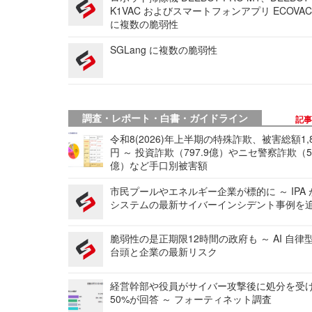
K1VAC およびスマートフォンアプリ ECOVAC
に複数の脆弱性
SGLang に複数の脆弱性
調査・レポート・白書・ガイドライン
記
令和8(2026)年上半期の特殊詐欺、被害総額1,
円 ～ 投資詐欺（797.9億）やニセ警察詐欺（50
億）など手口別被害額
市民プールやエネルギー企業が標的に ～ IPA
システムの最新サイバーインシデント事例を
脆弱性の是正期限12時間の政府も ～ AI 自律
台頭と企業の最新リスク
経営幹部や役員がサイバー攻撃後に処分を受
50%が回答 ～ フォーティネット調査