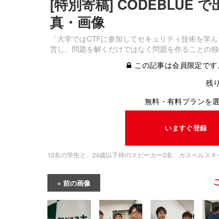
[特別寄稿] CODEBLUE
真・画像
「大学ではCTFに参加してセキュリティ技術を学ん
営し、問題を解くだけではなく問題を作ることの独
この記事は会員限定です
残り
無料・有料プランを
いますぐ登録
12名の学生と、24歳以下枠のスピーカー2名、カスペルス
前の画像