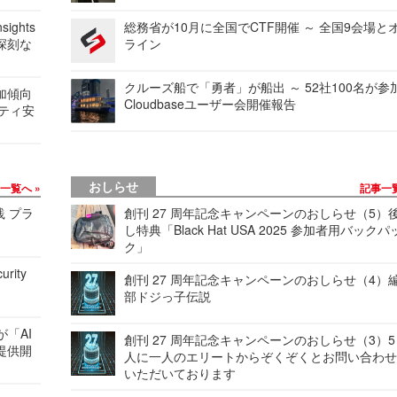
ights
総務省が10月に全国でCTF開催 ～ 全国9会場と
深刻な
ライン
クルーズ船で「勇者」が船出 ～ 52社100名が参
加傾向
Cloudbaseユーザー会開催報告
リティ安
おしらせ
事一覧へ
記事一
践 プラ
創刊 27 周年記念キャンペーンのおしらせ（5）
し特典「Black Hat USA 2025 参加者用バックパ
ク」
urity
創刊 27 周年記念キャンペーンのおしらせ（4）
部ドジっ子伝説
が「AI
創刊 27 周年記念キャンペーンのおしらせ（3）5
提供開
人に一人のエリートからぞくぞくとお問い合わ
いただいております