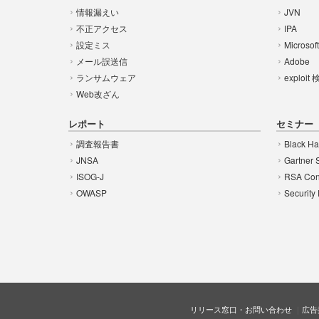
情報漏えい
JVN
不正アクセス
IPA
設定ミス
Microsof
メール誤送信
Adobe
ランサムウェア
exploit
Web改ざん
レポート
セミナー
調査報告書
Black Ha
JNSA
Gartner 
ISOG-J
RSA Con
OWASP
Security
リリース窓口・お問い合わせ
広告