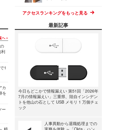
アクセスランキングをもっと見る
最新記事
覧へ
関の
的利
で1
ルアカ
今日もどこかで情報漏えい 第51回「2026年
跡を
7月の情報漏えい」三重県、陸自インシデン
トを他山の石として USB メモリ 1 万個チェ
ック
ツー
人事異動から退職処理までの
～ 精
実務を体験 ～「Okta」ハン