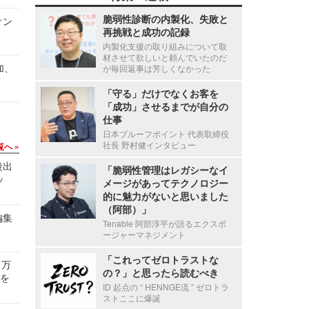
脆弱性診断の内製化、失敗と
オン
再挑戦と成功の記録
内製化支援の取り組みについて取
材させて欲しいと頼んでいたのだ
加、
が毎回返事は芳しくなかった
「守る」だけでなくお客を
「成功」させるまでが自分の
仕事
日本プルーフポイント 代表取締役
社長 野村健インタビュー
覧へ
後出
「脆弱性管理はレガシーなイ
ッ
メージがあってテクノロジー
的に魅力がないと思いました
（阿部）」
編集
Tenable 阿部淳平が語るエクスポ
ージャーマネジメント
「これってゼロトラストな
 万
の？」と思ったら読むべき
せを
ID 起点の “ HENNGE流 ” ゼロトラ
ストここに爆誕