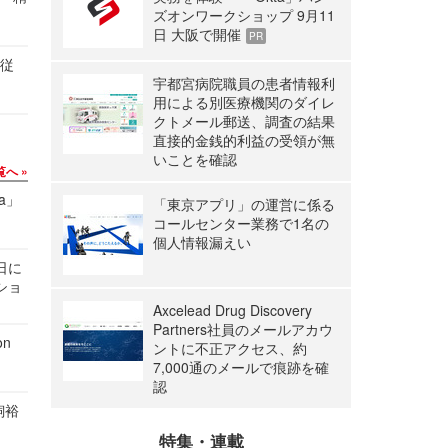
ズオンワークショップ 9月11
日 大阪で開催
PR
の従
宇都宮病院職員の患者情報利
用による別医療機関のダイレ
クトメール郵送、調査の結果
直接的金銭的利益の受領が無
いことを確認
覧へ
a」
「東京アプリ」の運営に係る
コールセンター業務で1名の
個人情報漏えい
1日に
ショ
Axcelead Drug Discovery
Partners社員のメールアカウ
n
ントに不正アクセス、約
7,000通のメールで痕跡を確
認
飼裕
特集・連載