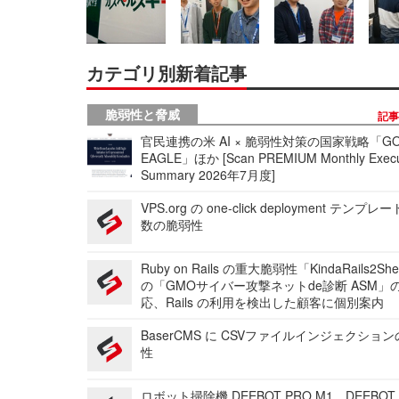
カテゴリ別新着記事
脆弱性と脅威
記
官民連携の米 AI × 脆弱性対策の国家戦略「GO
EAGLE」ほか [Scan PREMIUM Monthly Execu
Summary 2026年7月度]
VPS.org の one-click deployment テンプ
数の脆弱性
Ruby on Rails の重大脆弱性「KindaRails2Sh
の「GMOサイバー攻撃ネットde診断 ASM」
応、Rails の利用を検出した顧客に個別案内
BaserCMS に CSVファイルインジェクショ
性
ロボット掃除機 DEEBOT PRO M1、DEEBOT