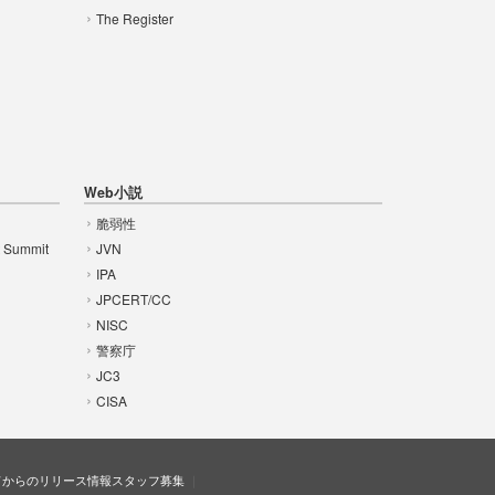
The Register
Web小説
脆弱性
t Summit
JVN
IPA
JPCERT/CC
NISC
警察庁
JC3
CISA
ドからのリリース情報
スタッフ募集