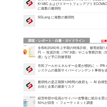
K1VAC およびスマートフォンアプリ ECOVAC
に複数の脆弱性
SGLang に複数の脆弱性
調査・レポート・白書・ガイドライン
記
令和8(2026)年上半期の特殊詐欺、被害総額1,
円 ～ 投資詐欺（797.9億）やニセ警察詐欺（50
億）など手口別被害額
市民プールやエネルギー企業が標的に ～ IPA
システムの最新サイバーインシデント事例を
脆弱性の是正期限12時間の政府も ～ AI 自律
台頭と企業の最新リスク
経営幹部や役員がサイバー攻撃後に処分を受
50%が回答 ～ フォーティネット調査