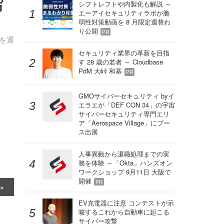
写
シフトレフトや内製化も解説 ～
エーアイセキュリティラボが脆
弱性対策動画を 8 月限定週替わ
り公開
PR
を運
セキュリティ業界の革新を目指
す 28 歳の若者 ～ Cloudbase
PdM 大峠 和基
PR
GMOサイバーセキュリティ byイ
エラエが「DEF CON 34」の宇宙
サイバーセキュリティ専門エリ
ア「Aerospace Village」にブー
ス出展
人事異動から退職処理までの実
務を体験 ～「Okta」ハンズオン
ワークショップ 9月11日 大阪で
開催
PR
EV充電器に注意 コンテストが示
唆するこれから自動車に起こる
サイバー攻撃