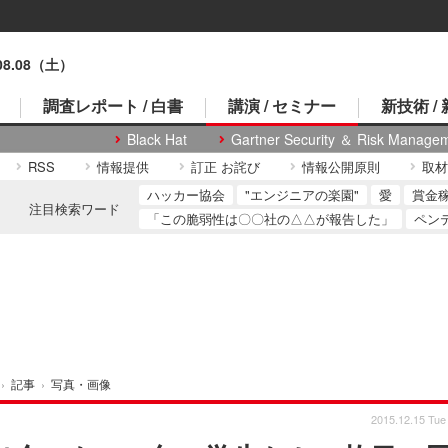
.08.08（土）
調査レポート / 白書
講演 / セミナー
新技術 /
Black Hat
Gartner Security ＆ Risk Manage
RSS
情報提供
訂正 お詫び
情報公開原則
取材
ハッカー協会
"エンジニアの楽園"
愛
賞金
注目検索ワード
「この脆弱性は〇〇社の△△が報告した」
ペン
›
記事
›
写真・画像
2015.12.15 Tue