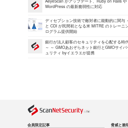
AeyeScan がアップデート、Ruby on Rails や
WordPress の最新脆弱性に対応
ディセプション技術で敵対者に能動的に関与 ～
と CDI が民間初となる米 MITRE のトレーニ
ログラム提供開始
銀行が法人顧客のセキュリティを心配する時
～ ～ GMOあおぞらネット銀行とGMOサイ
ュリティ byイエラエが提携
会員限定記事
脅威と脆