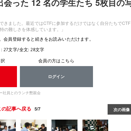
 で出会った 12 名の学生たち 5枚目の
できました。最近ではCTFに参加するだけではなく自分たちでCTF
特の難しさを体感しています。」
。会員登録すると続きをお読みいただけます。
: 27文字/全文: 28文字
選択
会員の方はこちら
ログイン
キー社員とのランチ懇親会
この記事へ戻る
5/7
次の画像