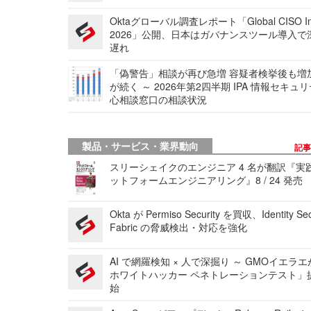
Oktaグローバル調査レポート「Global CISO Ins
2026」公開、日本はガバナンスツール導入で
遅れ
「偽警告」相談が再び急増 容疑者検挙後も増
が続く ～ 2026年第2四半期 IPA 情報セキュ
心相談窓口の相談状況
製品・サービス・業界動向
記
スリーシェイクのエンジニア 4 名が翻訳『実
ットフォームエンジニアリング』8 / 24 発売
Okta が Permiso Security を買収、Identity Sec
Fabric の脅威検出・対応を強化
AI で網羅検知 × 人で深掘り ～ GMOイエラエ
ホワイトハッカー ペネトレーションテスト」
始