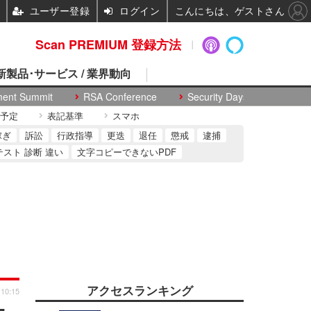
ユーザー登録
ログイン
こんにちは、ゲストさん
Scan PREMIUM 登録方法
 新製品･サービス / 業界動向
ment Summit
RSA Conference
Security Days
予定
表記基準
スマホ
稼ぎ
訴訟
行政指導
更迭
退任
懲戒
逮捕
テスト 診断 違い
文字コピーできないPDF
アクセスランキング
 10:15