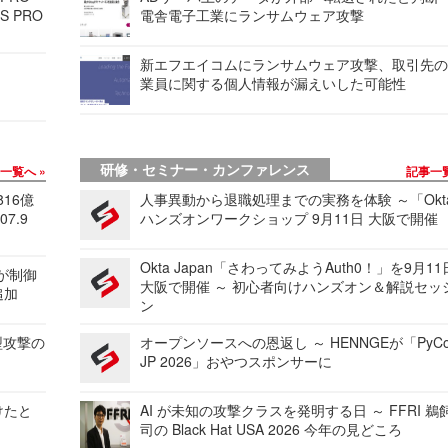
S PRO
電舎電子工業にランサムウェア攻撃
新エフエイコムにランサムウェア攻撃、取引先
業員に関する個人情報が漏えいした可能性
研修・セミナー・カンファレンス
事一覧へ
記事一
816億
人事異動から退職処理までの実務を体験 ～「Okt
7.9
ハンズオンワークショップ 9月11日 大阪で開催
Okta Japan「さわってみようAuth0！」を9月1
 が制御
大阪で開催 ～ 初心者向けハンズオン＆解説セッ
追加
ン
型攻撃の
オープンソースへの恩返し ～ HENNGEが「PyCo
JP 2026」おやつスポンサーに
けたと
AI が未知の攻撃クラスを発明する日 ～ FFRI 鵜
司の Black Hat USA 2026 今年の見どころ