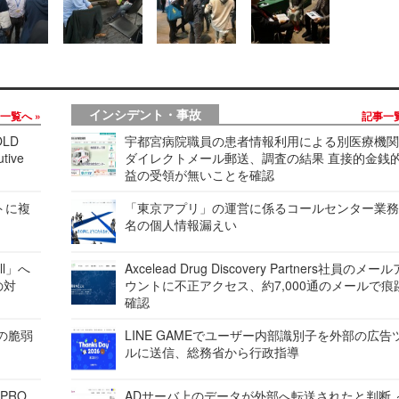
インシデント・事故
事一覧へ
記事一
LD
宇都宮病院職員の患者情報利用による別医療機
tive
ダイレクトメール郵送、調査の結果 直接的金銭
益の受領が無いことを確認
レートに複
「東京アプリ」の運営に係るコールセンター業務
名の個人情報漏えい
ell」へ
Axcelead Drug Discovery Partners社員のメー
の対
ウントに不正アクセス、約7,000通のメールで痕
確認
ンの脆弱
LINE GAMEでユーザー内部識別子を外部の広告
ルに送信、総務省から行政指導
 PRO
ADサーバ上のデータが外部へ転送されたと判断 