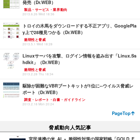
発売（Dr.WEB）
製品・サービス・業界動向
2013.6.26 Wed 18:36
トロイの木馬をダウンロードする不正アプリ、GooglePla
y上で28種見つかる（Dr.WEB）
脆弱性と脅威
2013.5.1 Wed 18:28
Linuxサーバを攻撃、ログイン情報を盗み出す「Linux.Ss
hdkit」（Dr.WEB）
脆弱性と脅威
2013.2.28 Thu 18:34
駆除が困難なVBRブートキットが1位に--ウイルス脅威レ
ポート（Dr.WEB）
調査・レポート・白書・ガイドライン
2013.2.18 Mon 20:24
PageTop
脅威動向人気記事
官民連携の米 AI × 脆弱性対策の国家戦略「GOLD E