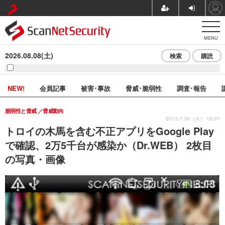
MENU
2026.08.08(土)
検索
購読
NEW!
会員記事
被害･事故
脅威･脆弱性
調査･報告
脆弱性と脅威
脅威動向
2013.7.30（火） 18:07
トロイの木馬を含む不正アプリをGoogle Play
で確認、2万5千台が感染か（Dr.WEB） 2枚目
の写真・画像