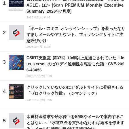
AGLE」ほか [Scan PREMIUM Monthly Executive
Summary 2026年7月度]
2026.8.6(木) 8:15
「ポール・スミス オンラインショップ」を装ったなり
すましメールやアカウント、フィッシングサイトに注
意呼びかけ
2025.8.4(月) 8:05
CSIRT支援室 第37回 19年以上見過ごされていた Lin
ux kernel のゼロデイ脆弱性を報告した話：CVE-202
6-43456
2026.7.30(木) 8:10
クリックしていないのにアダルトサイトに登録させる
「ゼロクリック詐欺」（シマンテック）
2016.1.28(木) 8:00
水道料金請求や給水停止をSMSやメールで案内するこ
とはない ～「水道料金を支払わなければ給水を停止す
る」メールに神奈川県が注意呼びかけ