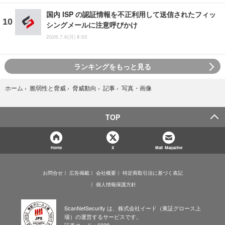
国内 ISP の認証情報を不正利用して送信されたフィッ
シングメールに注意呼びかけ
2026.7.6(月) 8:00
ランキングをもっと見る
写真・画像
ホーム
›
脆弱性と脅威
›
脅威動向
›
記事
›
TOP
Home
X
Mail Magazine
お問合せ
広告掲載
会社概要
特定商取引法に基づく表記
個人情報保護方針
ScanNetSecurity は、株式会社イード（東証グロース上
場）の運営するサービスです。