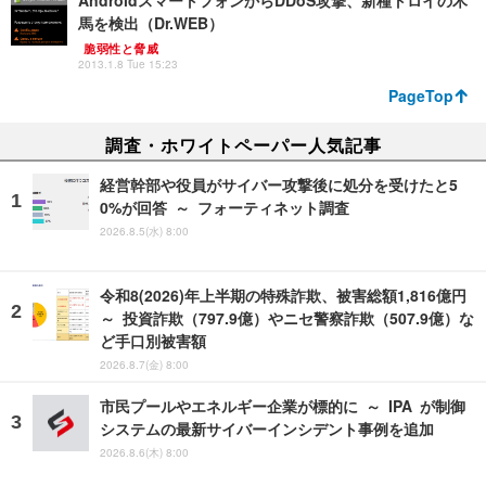
馬を検出（Dr.WEB）
脆弱性と脅威
2013.1.8 Tue 15:23
PageTop
調査・ホワイトペーパー人気記事
経営幹部や役員がサイバー攻撃後に処分を受けたと5
0%が回答 ～ フォーティネット調査
2026.8.5(水) 8:00
令和8(2026)年上半期の特殊詐欺、被害総額1,816億円
～ 投資詐欺（797.9億）やニセ警察詐欺（507.9億）な
ど手口別被害額
2026.8.7(金) 8:00
市民プールやエネルギー企業が標的に ～ IPA が制御
システムの最新サイバーインシデント事例を追加
2026.8.6(木) 8:00