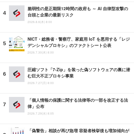
脆弱性の是正期限12時間の政府も ～ AI 自律型攻撃の
台頭と企業の最新リスク
2026.8.6(木) 8:00
NICT・総務省・警察庁、家庭用 IoT を悪用する「レジ
デンシャルプロキシ」のファクトシート公表
2026.7.30(木) 8:00
圧縮ソフト「7-Zip」を装った偽ソフトウェアの裏に潜
む巨大不正プロキシ事業
2026.7.27(月) 8:00
「個人情報の保護に関する法律等の一部を改正する法
律」公布
2026.7.29(水) 8:05
「偽警告」相談が再び急増 容疑者検挙後も増加傾向が