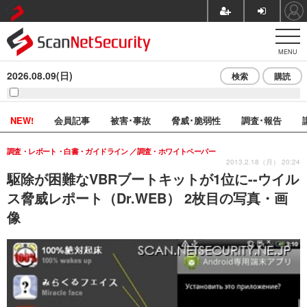
MENU
2026.08.09(日)
検索
購読
NEW!
会員記事
被害･事故
脅威･脆弱性
調査･報告
調査・レポート・白書・ガイドライン
調査・ホワイトペーパー
2013.2.18（月） 20:24
駆除が困難なVBRブートキットが1位に--ウイル
ス脅威レポート（Dr.WEB） 2枚目の写真・画
像