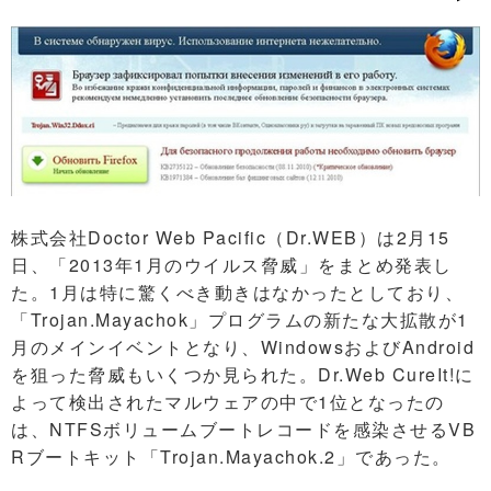
株式会社Doctor Web Pacific（Dr.WEB）は2月15
日、「2013年1月のウイルス脅威」をまとめ発表し
た。1月は特に驚くべき動きはなかったとしており、
「Trojan.Mayachok」プログラムの新たな大拡散が1
月のメインイベントとなり、WindowsおよびAndroid
を狙った脅威もいくつか見られた。Dr.Web CureIt!に
よって検出されたマルウェアの中で1位となったの
は、NTFSボリュームブートレコードを感染させるVB
Rブートキット「Trojan.Mayachok.2」であった。