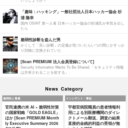
いでしょうか？
「趣味：ハッキング」一般社団法人日本ハッカー協会 杉
浦 隆幸
国内 OSINT 第一人者 日本ハッカー協会の杉浦氏が本気を出し
たら
脆弱性診断を盗んだ男
かくして「良い診断」の定義が気づいたらいつの間にかすっか
り別物に交換されていた
[Scan PREMIUM 法人会員登録について]
Security Information Wants To Be Shared.「セキュリティ情報
は共有されることを欲する」
News Category
脆弱性と脅威
インシデント・事故
官民連携の米 AI × 脆弱性対策
宇都宮病院職員の患者情報利
の国家戦略「GOLD EAGLE」
用による別医療機関のダイレ
ほか [Scan PREMIUM Month
クトメール郵送、調査の結果
ly Executive Summary 2026
直接的金銭的利益の受領が無