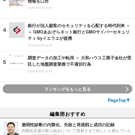
情報を口外
2026.8.6(木) 8:05
銀行が法人顧客のセキュリティを心配する時代到来 ～
～ GMOあおぞらネット銀行とGMOサイバーセキュリ
ティ byイエラエが提携
2026.8.6(木) 8:00
調査データの加工や転用 ～ 大和ハウス工業子会社が受
託した地盤調査業務で不適切行為
2026.8.5(水) 8:05
ランキングをもっと見る
PageTop
編集部おすすめ
脆弱性診断の内製化、失敗と再挑戦と成功の記録
内製化支援の取り組みについて取材させて欲しいと頼んでいた