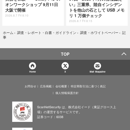
オンワークショップ 9月11日
い」三重県、陸自インシデン
大阪で開催
トを他山の石として USB メモ
リ 1 万個チェック
2026.8.7 Fri 8:10
2026.8.7 Fri 8:15
記
ホーム
›
調査・レポート・白書・ガイドライン
›
調査・ホワイトペーパー
›
事
TOP
Home
X
Mail Magazine
お問合せ
広告掲載
会社概要
特定商取引法に基づく表記
個人情報保護方針
ScanNetSecurity は、株式会社イード（東証グロース上
場）の運営するサービスです。
証券コード：6038