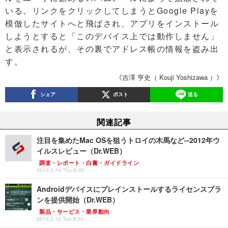
いる。リンクをクリックしてしまうとGoogle Playを
模倣したサイトへと飛ばされ、アプリをインストール
しようとすると「このデバイス上では動作しません」
と表示されるが、その裏でアドレス帳の情報を盗み出
す。
《吉澤 亨史（ Kouji Yoshizawa ）》
シェア
ポスト
送る
関連記事
注目を集めたMac OSを狙うトロイの木馬など--2012年ウ
イルスレビュー（Dr.WEB）
調査・レポート・白書・ガイドライン
2013.2.14 Thu 8:00
Androidデバイスにプレインストールするライセンスプラ
ンを提供開始（Dr.WEB）
製品・サービス・業界動向
2013.2.12 Tue 8:00