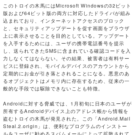
このトロイの木馬にはMicrosoft Windowsの32ビット
版および64ビット版の両方に対応したドライバが組み
込まれており、インターネットアクセスのブロック
と、セキュリティアップデートを促す画面をブラウザ
上に表示させることを目的としている。アップデート
を入手するためには、ユーザの携帯電話番号を提示
し、送られてきたSMSに含まれている確認コードを入
力しなくてはならない。その結果、被害者は有料サー
ビスに登録され、モバイルデバイスのアカウントから
定期的にお金が引き落とされることになる。悪意のあ
るオブジェクトはメモリ内に存在するため、従来の一
般的な手段では駆除できないことも特徴。
Androidに対する脅威では、1月初旬に日本のユーザが
所有するAndroidデバイス上のアドレス帳から情報を
盗むトロイの木馬が発見された。この「Android.Mail
Steal.2.origin」は、便利なプログラムのインストー
ルをユーザに勧めるスパムメールによって拡散されて