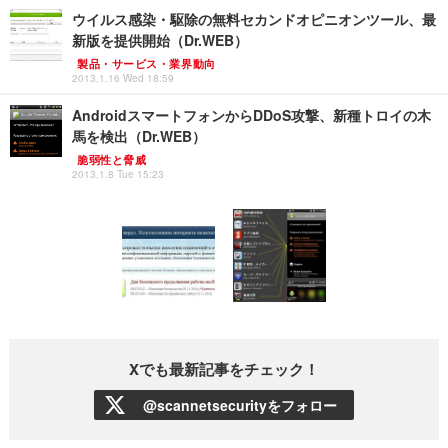
ウイルス感染・駆除の無料セカンドオピニオンツール、最
新版を提供開始（Dr.WEB）
製品・サービス・業界動向
2013.1.16 Wed 18:59
AndroidスマートフォンからDDoS攻撃、新種トロイの木
馬を検出（Dr.WEB）
脆弱性と脅威
2013.1.8 Tue 15:23
Xでも最新記事をチェック！
@scannetsecurityをフォロー