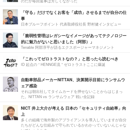
のだが毎回返事は芳しくなかった
「守る」だけでなくお客を「成功」させるまでが自分の仕
事
日本プルーフポイント 代表取締役社長 野村健インタビュー
「脆弱性管理はレガシーなイメージがあってテクノロジー
的に魅力がないと思いました（阿部）」
Tenable 阿部淳平が語るエクスポージャーマネジメント
「これってゼロトラストなの？」と思ったら読むべき
ID 起点の “ HENNGE流 ” ゼロトラストここに爆誕
自動車部品メーカーNITTAN、決算開示目前にランサムウ
ェア感染
それは朝出社してタイムカードを押せないことからはじまっ
た。NITTAN vs ランサムウェア 戦い全記録
NICT 井上大介が考える 日本の「セキュリティ自給率」向
上
多くの組織で海外製のアプライアンスを導入していますが自分
たちがどんな仕組みで守られているかわかっていないんじゃな