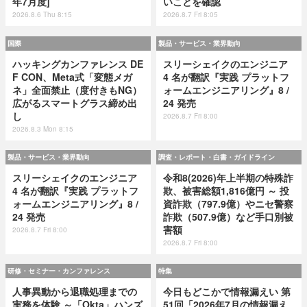
年7月度]
いことを確認
2026.8.6 Thu 8:15
2026.8.7 Fri 8:05
国際
製品・サービス・業界動向
ハッキングカンファレンス DE
スリーシェイクのエンジニア
F CON、Meta式「変態メガ
4 名が翻訳『実践 プラットフ
ネ」全面禁止（度付きもNG）
ォームエンジニアリング』8 /
広がるスマートグラス締め出
24 発売
し
2026.8.7 Fri 8:00
2026.8.3 Mon 8:15
製品・サービス・業界動向
調査・レポート・白書・ガイドライン
スリーシェイクのエンジニア
令和8(2026)年上半期の特殊詐
4 名が翻訳『実践 プラットフ
欺、被害総額1,816億円 ～ 投
ォームエンジニアリング』8 /
資詐欺（797.9億）やニセ警察
24 発売
詐欺（507.9億）など手口別被
害額
2026.8.7 Fri 8:00
2026.8.7 Fri 8:00
研修・セミナー・カンファレンス
特集
人事異動から退職処理までの
今日もどこかで情報漏えい 第
実務を体験 ～「Okta」ハンズ
51回「2026年7月の情報漏え