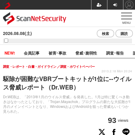
MENU
2026.08.08(土)
検索
購読
NEW!
会員記事
被害･事故
脅威･脆弱性
調査･報告
調査・レポート・白書・ガイドライン
調査・ホワイトペーパー
2013.2.18 Mon 20:24
駆除が困難なVBRブートキットが1位に--ウイル
ス脅威レポート（Dr.WEB）
Dr.WEBは、「2013年1月のウイルス脅威」を発表した。1月は特に驚くべき動
きはなかったとしており、「Trojan.Mayachok」プログラムの新たな大拡散が1
月のメインイベントとなり、WindowsおよびAndroidを狙った脅威もいくつか
見られた。
93
views