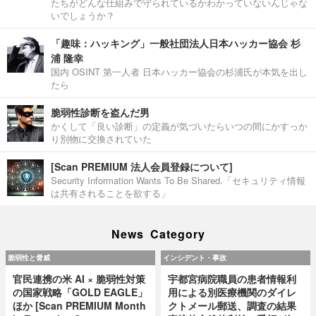
たちがどんな仕組みで守られているかわかっていないんじゃな
いでしょうか？
「趣味：ハッキング」一般社団法人日本ハッカー協会 杉
浦 隆幸
国内 OSINT 第一人者 日本ハッカー協会の杉浦氏が本気を出し
たら
脆弱性診断を盗んだ男
かくして「良い診断」の定義が気づいたらいつの間にかすっか
り別物に交換されていた
[Scan PREMIUM 法人会員登録について]
Security Information Wants To Be Shared.「セキュリティ情報
は共有されることを欲する」
News Category
脆弱性と脅威
インシデント・事故
官民連携の米 AI × 脆弱性対策
宇都宮病院職員の患者情報利
の国家戦略「GOLD EAGLE」
用による別医療機関のダイレ
ほか [Scan PREMIUM Month
クトメール郵送、調査の結果