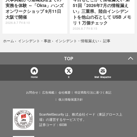
実務を体験 ～「Okta」ハンズ
51回「2026年7月の情報漏え
オンワークショップ 9月11日
い」三重県、陸自インシデン
大阪で開催
トを他山の石として USB メモ
リ 1 万個チェック
2026.8.7 Fri 8:10
2026.8.7 Fri 8:15
記事
ホーム
›
インシデント・事故
›
インシデント・情報漏えい
›
TOP
Home
X
Mail Magazine
お問合せ
広告掲載
会社概要
特定商取引法に基づく表記
個人情報保護方針
ScanNetSecurity は、株式会社イード（東証グロース上
場）の運営するサービスです。
証券コード：6038