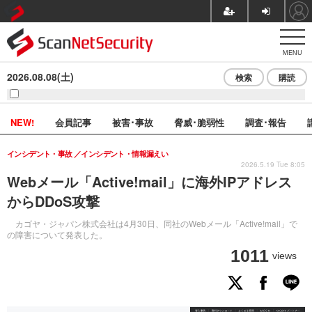
MENU
2026.08.08(土)
検索
購読
NEW!
会員記事
被害･事故
脅威･脆弱性
調査･報告
インシデント・事故
インシデント・情報漏えい
2026.5.19 Tue 8:05
Webメール「Active!mail」に海外IPアドレス
からDDoS攻撃
カゴヤ・ジャパン株式会社は4月30日、同社のWebメール「Active!mail」で
の障害について発表した。
1011
views