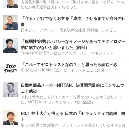
内製化支援の取り組みについて取材させて欲しいと頼んでいた
のだが毎回返事は芳しくなかった
「守る」だけでなくお客を「成功」させるまでが自分の仕
事
日本プルーフポイント 代表取締役社長 野村健インタビュー
「脆弱性管理はレガシーなイメージがあってテクノロジー
的に魅力がないと思いました（阿部）」
Tenable 阿部淳平が語るエクスポージャーマネジメント
「これってゼロトラストなの？」と思ったら読むべき
ID 起点の “ HENNGE流 ” ゼロトラストここに爆誕
自動車部品メーカーNITTAN、決算開示目前にランサムウ
ェア感染
それは朝出社してタイムカードを押せないことからはじまっ
た。NITTAN vs ランサムウェア 戦い全記録
NICT 井上大介が考える 日本の「セキュリティ自給率」向
上
多くの組織で海外製のアプライアンスを導入していますが自分