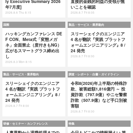
ly Executive Summary 2026
直接的金銭的利益の受領が無
年7月度]
いことを確認
2026.8.6 Thu 8:15
2026.8.7 Fri 8:05
国際
製品・サービス・業界動向
ハッキングカンファレンス DE
スリーシェイクのエンジニア
F CON、Meta式「変態メガ
4 名が翻訳『実践 プラットフ
ネ」全面禁止（度付きもNG）
ォームエンジニアリング』8 /
広がるスマートグラス締め出
24 発売
し
2026.8.7 Fri 8:00
2026.8.3 Mon 8:15
製品・サービス・業界動向
調査・レポート・白書・ガイドライン
スリーシェイクのエンジニア
令和8(2026)年上半期の特殊詐
4 名が翻訳『実践 プラットフ
欺、被害総額1,816億円 ～ 投
ォームエンジニアリング』8 /
資詐欺（797.9億）やニセ警察
24 発売
詐欺（507.9億）など手口別被
害額
2026.8.7 Fri 8:00
2026.8.7 Fri 8:00
研修・セミナー・カンファレンス
特集
人事異動から退職処理までの
今日もどこかで情報漏えい 第