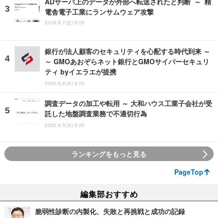
ADサーバ上のデータが外部へ転送されたと判断 ～ 精
電舎電子工業にランサムウェア攻撃
2026.8.7(金) 8:05
銀行が法人顧客のセキュリティを心配する時代到来 ～
～ GMOあおぞらネット銀行とGMOサイバーセキュリ
ティ byイエラエが提携
2026.8.6(木) 8:00
調査データの加工や転用 ～ 大和ハウス工業子会社が受
託した地盤調査業務で不適切行為
2026.8.5(水) 8:05
ランキングをもっと見る
PageTop
編集部おすすめ
脆弱性診断の内製化、失敗と再挑戦と成功の記録