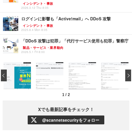
インシデント・事故
2026.3.12 Thu 8:05
ログインに影響も「Active!mail」へ DDoS 攻撃
インシデント・事故
2025.8.4 Mon 8:05
「DDoS 攻撃は犯罪」「代行サービス使用も犯罪」警察庁
製品・サービス・業界動向
2026.5.1 Fri 8:00
‹
1
/
2
Xでも最新記事をチェック！
@scannetsecurityをフォロー