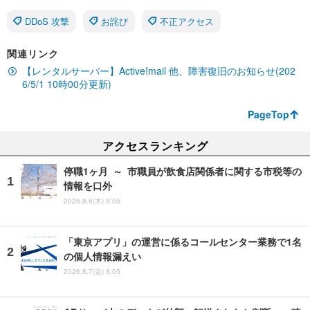
DDoS 攻撃
お詫び
不正アクセス
関連リンク
【レンタルサーバー】Active!mail 他、障害復旧のお知らせ(202
6/5/1 10時00分更新)
PageTop
アクセスランキング
停職1ヶ月 ～ 市職員が飲食店関係者に関する市税等の
情報を口外
2026.8.6(木) 8:05
「東京アプリ」の運営に係るコールセンター業務で1名
の個人情報漏えい
2026.8.7(金) 8:05