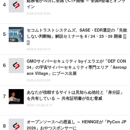
総務省が10月に全国でCTF開催 ～ 全国9会場とオンラ
イン
2026.8.5(水) 8:00
セコムトラストシステムズ、SASE・EDR選定の「失敗
しない判断軸」解説セミナーを 8 / 24・25・26 開催
P
R
2026.8.3(月) 8:10
GMOサイバーセキュリティ byイエラエが「DEF CON
34」の宇宙サイバーセキュリティ専門エリア「Aerosp
ace Village」にブース出展
2026.8.5(水) 8:00
あなたが信頼するサイトは見知らぬ他社と「身分証」
を共有している ～ 共有証明書が生む脅威
2026.7.31(金) 8:10
オープンソースへの恩返し ～ HENNGEが「PyCon JP
2026」おやつスポンサーに