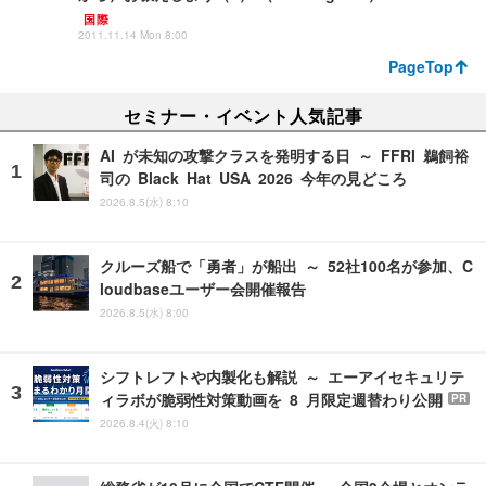
国際
2011.11.14 Mon 8:00
PageTop
セミナー・イベント人気記事
AI が未知の攻撃クラスを発明する日 ～ FFRI 鵜飼裕
司の Black Hat USA 2026 今年の見どころ
2026.8.5(水) 8:10
クルーズ船で「勇者」が船出 ～ 52社100名が参加、C
loudbaseユーザー会開催報告
2026.8.5(水) 8:00
シフトレフトや内製化も解説 ～ エーアイセキュリテ
ィラボが脆弱性対策動画を 8 月限定週替わり公開
PR
2026.8.4(火) 8:10