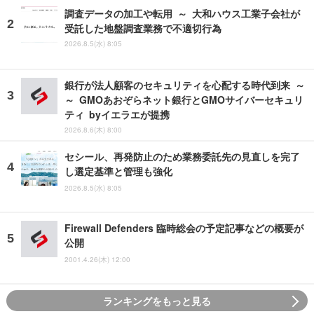
調査データの加工や転用 ～ 大和ハウス工業子会社が
受託した地盤調査業務で不適切行為
2026.8.5(水) 8:05
銀行が法人顧客のセキュリティを心配する時代到来 ～
～ GMOあおぞらネット銀行とGMOサイバーセキュリ
ティ byイエラエが提携
2026.8.6(木) 8:00
セシール、再発防止のため業務委託先の見直しを完了
し選定基準と管理も強化
2026.8.5(水) 8:05
Firewall Defenders 臨時総会の予定記事などの概要が
公開
2001.4.26(木) 12:00
ランキングをもっと見る