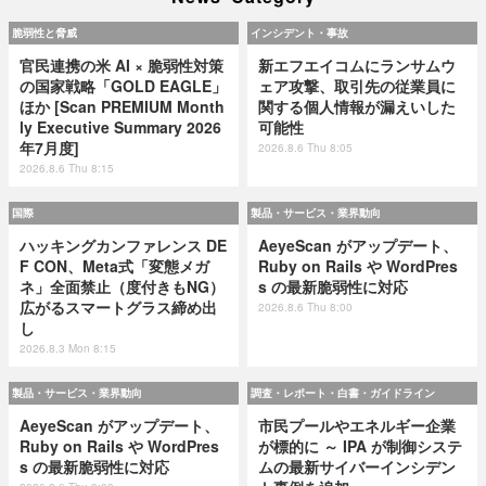
脆弱性と脅威
インシデント・事故
官民連携の米 AI × 脆弱性対策
新エフエイコムにランサムウ
の国家戦略「GOLD EAGLE」
ェア攻撃、取引先の従業員に
ほか [Scan PREMIUM Month
関する個人情報が漏えいした
ly Executive Summary 2026
可能性
年7月度]
2026.8.6 Thu 8:05
2026.8.6 Thu 8:15
国際
製品・サービス・業界動向
ハッキングカンファレンス DE
AeyeScan がアップデート、
F CON、Meta式「変態メガ
Ruby on Rails や WordPres
ネ」全面禁止（度付きもNG）
s の最新脆弱性に対応
広がるスマートグラス締め出
2026.8.6 Thu 8:00
し
2026.8.3 Mon 8:15
製品・サービス・業界動向
調査・レポート・白書・ガイドライン
AeyeScan がアップデート、
市民プールやエネルギー企業
Ruby on Rails や WordPres
が標的に ～ IPA が制御システ
s の最新脆弱性に対応
ムの最新サイバーインシデン