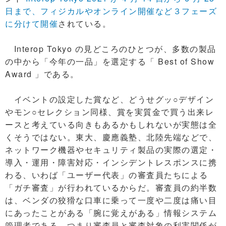
日まで、フィジカルやオンライン開催など３フェーズ
に分けて開催
されている。
Interop Tokyo の見どころのひとつが、多数の製品
の中から「今年の一品」を選定する「 Best of Show
Award 」である。
イベントの設定した賞など、どうせグッ○デザイン
やモン○セレクション同様、賞を実質金で買う出来レ
ースと考えている向きもあるかもしれないが実態は全
くそうではない。東大、慶應義塾、北陸先端などで、
ネットワーク機器やセキュリティ製品の実際の選定・
導入・運用・障害対応・インシデントレスポンスに携
わる、いわば「ユーザー代表」の審査員たちによる
「ガチ審査」が行われているからだ。審査員の約半数
は、ベンダの狡猾な口車に乗って一度や二度は痛い目
にあったことがある「腕に覚えがある」情報システム
管理者である。つまり審査員と審査対象の利害関係が