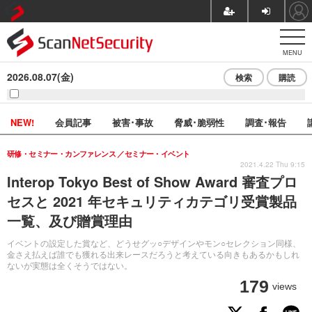
MENU
2026.08.07(金)
検索
購読
NEW!
会員記事
被害･事故
脅威･脆弱性
調査･報告
研修・セミナー・カンファレンス
セミナー・イベント
2021.4.22 Thu 9:15
Interop Tokyo Best of Show Award 審査プロ
セスと 2021 年セキュリティカテゴリ受賞製品
一覧、及び贈賞理由
イベントの設定した賞など、どうせグッ○デザインやモン○セレクション同様、
金さえ払えば誰でも獲れる出来レースだろうと考えている向きもあるかもしれ
ないが実態は全くそうではない。
179
views