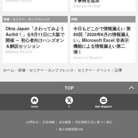
ト事例を追加
2026.8.6 Thu 8:00
2026.8.6 Thu 8:00
研修・セミナー・カンファレンス
特集
Okta Japan「さわってみよう
今日もどこかで情報漏えい 第
Auth0！」を9月11日に大阪で
50回「2026年6月の情報漏え
開催 ～ 初心者向けハンズオン
い」Microsoft Excel 非表示
＆解説セッション
機能による情報漏えい第二
弾！
2026.8.6 Thu 8:10
2026.7.14 Tue 8:10
記事
ホーム
›
研修・セミナー・カンファレンス
›
セミナー・イベント
›
TOP
Home
X
Mail Magazine
お問合せ
広告掲載
会社概要
特定商取引法に基づく表記
個人情報保護方針