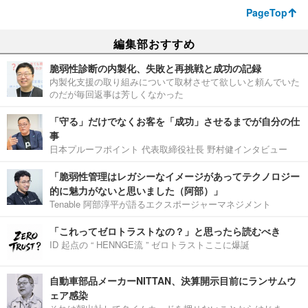
PageTop
編集部おすすめ
脆弱性診断の内製化、失敗と再挑戦と成功の記録
内製化支援の取り組みについて取材させて欲しいと頼んでいた
のだが毎回返事は芳しくなかった
「守る」だけでなくお客を「成功」させるまでが自分の仕
事
日本プルーフポイント 代表取締役社長 野村健インタビュー
「脆弱性管理はレガシーなイメージがあってテクノロジー
的に魅力がないと思いました（阿部）」
Tenable 阿部淳平が語るエクスポージャーマネジメント
「これってゼロトラストなの？」と思ったら読むべき
ID 起点の “ HENNGE流 ” ゼロトラストここに爆誕
自動車部品メーカーNITTAN、決算開示目前にランサムウ
ェア感染