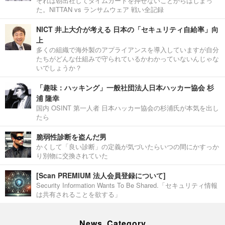
それは朝出社してタイムカードを押せないことからはじまっ
た。NITTAN vs ランサムウェア 戦い全記録
NICT 井上大介が考える 日本の「セキュリティ自給率」向
上
多くの組織で海外製のアプライアンスを導入していますが自分
たちがどんな仕組みで守られているかわかっていないんじゃな
いでしょうか？
「趣味：ハッキング」一般社団法人日本ハッカー協会 杉
浦 隆幸
国内 OSINT 第一人者 日本ハッカー協会の杉浦氏が本気を出し
たら
脆弱性診断を盗んだ男
かくして「良い診断」の定義が気づいたらいつの間にかすっか
り別物に交換されていた
[Scan PREMIUM 法人会員登録について]
Security Information Wants To Be Shared.「セキュリティ情報
は共有されることを欲する」
News Category