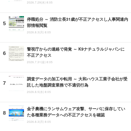
2026.7.29(水) 8:05
停職処分 ～ 消防士長31歳が不正アクセスし人事関連内
部情報閲覧
2026.8.3(月) 8:05
警視庁からの連絡で発覚 ～ K9ナチュラルジャパンに
不正アクセス
2026.7.31(金) 8:05
調査データの加工や転用 ～ 大和ハウス工業子会社が受
託した地盤調査業務で不適切行為
2026.8.5(水) 8:05
金子農機にランサムウェア攻撃、サーバに保存してい
た各種業務データへの不正アクセスを確認
2026.8.3(月) 8:05