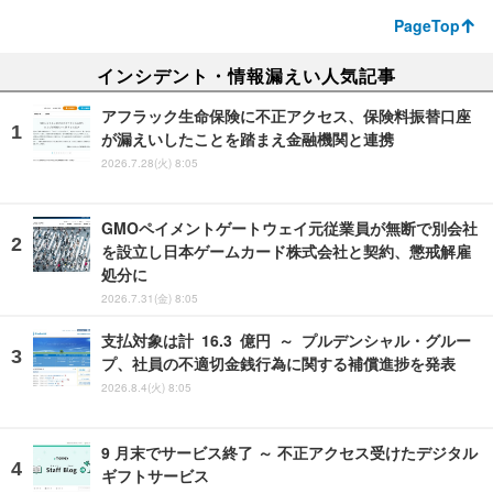
PageTop
インシデント・情報漏えい人気記事
アフラック生命保険に不正アクセス、保険料振替口座
が漏えいしたことを踏まえ金融機関と連携
2026.7.28(火) 8:05
GMOペイメントゲートウェイ元従業員が無断で別会社
を設立し日本ゲームカード株式会社と契約、懲戒解雇
処分に
2026.7.31(金) 8:05
支払対象は計 16.3 億円 ～ プルデンシャル・グルー
プ、社員の不適切金銭行為に関する補償進捗を発表
2026.8.4(火) 8:05
9 月末でサービス終了 ～ 不正アクセス受けたデジタル
ギフトサービス