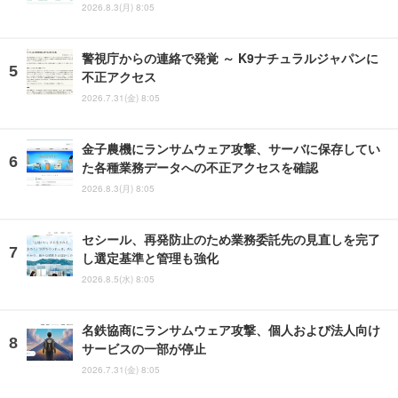
2026.8.3(月) 8:05
警視庁からの連絡で発覚 ～ K9ナチュラルジャパンに
不正アクセス
2026.7.31(金) 8:05
金子農機にランサムウェア攻撃、サーバに保存してい
た各種業務データへの不正アクセスを確認
2026.8.3(月) 8:05
セシール、再発防止のため業務委託先の見直しを完了
し選定基準と管理も強化
2026.8.5(水) 8:05
名鉄協商にランサムウェア攻撃、個人および法人向け
サービスの一部が停止
2026.7.31(金) 8:05