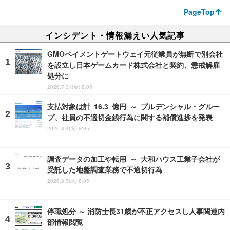
PageTop
インシデント・情報漏えい人気記事
GMOペイメントゲートウェイ元従業員が無断で別会社
を設立し日本ゲームカード株式会社と契約、懲戒解雇
処分に
2026.7.31(金) 8:05
支払対象は計 16.3 億円 ～ プルデンシャル・グルー
プ、社員の不適切金銭行為に関する補償進捗を発表
2026.8.4(火) 8:05
調査データの加工や転用 ～ 大和ハウス工業子会社が
受託した地盤調査業務で不適切行為
2026.8.5(水) 8:05
停職処分 ～ 消防士長31歳が不正アクセスし人事関連内
部情報閲覧