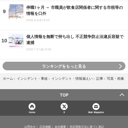
停職1ヶ月 ～ 市職員が飲食店関係者に関する市税等の
情報を口外
2026.8.6(木) 8:05
個人情報を無断で持ち出し 不正競争防止法違反容疑で
逮捕
2026.7.31(金) 8:05
ランキングをもっと見る
写真・画像
ホーム
›
インシデント・事故
›
インシデント・情報漏えい
›
記事
›
TOP
Home
X
Mail Magazine
お問合せ
広告掲載
会社概要
特定商取引法に基づく表記