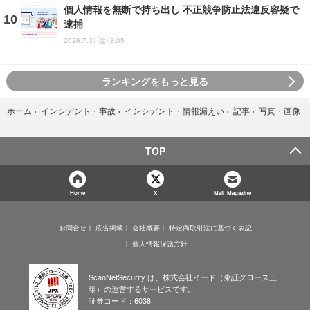
個人情報を無断で持ち出し 不正競争防止法違反容疑で
逮捕
2026.7.31(金) 8:05
ランキングをもっと見る
写真・画像
ホーム
›
インシデント・事故
›
インシデント・情報漏えい
›
記事
›
TOP
Home
X
Mail Magazine
お問合せ
広告掲載
会社概要
特定商取引法に基づく表記
個人情報保護方針
ScanNetSecurity は、株式会社イード（東証グロース上
場）の運営するサービスです。
証券コード：6038