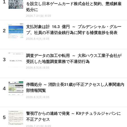
を設立し日本ゲームカード株式会社と契約、懲戒解雇
処分に
2026.7.31(金) 8:05
支払対象は計 16.3 億円 ～ プルデンシャル・グルー
プ、社員の不適切金銭行為に関する補償進捗を発表
2026.8.4(火) 8:05
調査データの加工や転用 ～ 大和ハウス工業子会社が
受託した地盤調査業務で不適切行為
2026.8.5(水) 8:05
停職処分 ～ 消防士長31歳が不正アクセスし人事関連内
部情報閲覧
2026.8.3(月) 8:05
警視庁からの連絡で発覚 ～ K9ナチュラルジャパンに
不正アクセス
2026.7.31(金) 8:05