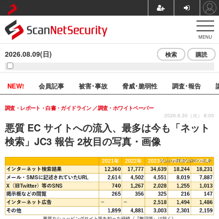
MENU
2026.08.09(日)
検索
購読
NEW!
会員記事
被害･事故
脅威･脆弱性
調査･報告
調査・レポート・白書・ガイドライン
調査・ホワイトペーパー
2026.6.30（火） 8:00
悪質 EC サイトへの流入、最多は今も「ネット
検索」JC3 報告 2枚目の写真・画像