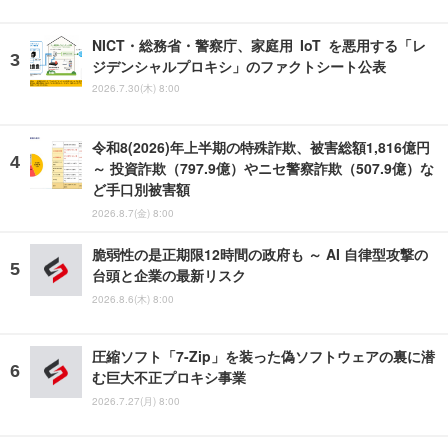
NICT・総務省・警察庁、家庭用 IoT を悪用する「レ
ジデンシャルプロキシ」のファクトシート公表
2026.7.30(木) 8:00
令和8(2026)年上半期の特殊詐欺、被害総額1,816億円
～ 投資詐欺（797.9億）やニセ警察詐欺（507.9億）な
ど手口別被害額
2026.8.7(金) 8:00
脆弱性の是正期限12時間の政府も ～ AI 自律型攻撃の
台頭と企業の最新リスク
2026.8.6(木) 8:00
圧縮ソフト「7-Zip」を装った偽ソフトウェアの裏に潜
む巨大不正プロキシ事業
2026.7.27(月) 8:00