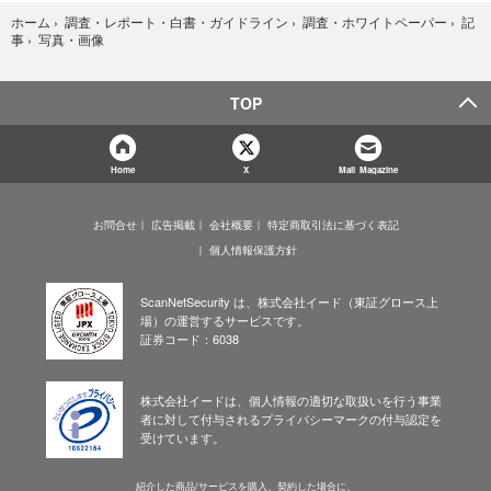
ホーム
›
調査・レポート・白書・ガイドライン
›
調査・ホワイトペーパー
›
記
写真・画像
事
›
TOP
Home
X
Mail Magazine
お問合せ
広告掲載
会社概要
特定商取引法に基づく表記
個人情報保護方針
ScanNetSecurity は、株式会社イード（東証グロース上
場）の運営するサービスです。
証券コード：6038
株式会社イードは、個人情報の適切な取扱いを行う事業
者に対して付与されるプライバシーマークの付与認定を
受けています。
紹介した商品/サービスを購入、契約した場合に、