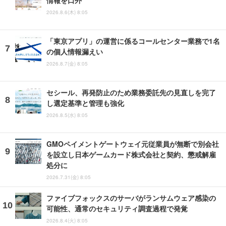
情報を口外
2026.8.6(木) 8:05
「東京アプリ」の運営に係るコールセンター業務で1名
の個人情報漏えい
2026.8.7(金) 8:05
セシール、再発防止のため業務委託先の見直しを完了
し選定基準と管理も強化
2026.8.5(水) 8:05
GMOペイメントゲートウェイ元従業員が無断で別会社
を設立し日本ゲームカード株式会社と契約、懲戒解雇
処分に
2026.7.31(金) 8:05
ファイブフォックスのサーバがランサムウェア感染の
可能性、通常のセキュリティ調査過程で発覚
2026.8.4(火) 8:05