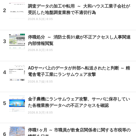
調査データの加工や転用 ～ 大和ハウス工業子会社が
受託した地盤調査業務で不適切行為
2026.8.5(水) 8:05
停職処分 ～ 消防士長31歳が不正アクセスし人事関連
内部情報閲覧
2026.8.3(月) 8:05
ADサーバ上のデータが外部へ転送されたと判断 ～ 精
電舎電子工業にランサムウェア攻撃
2026.8.7(金) 8:05
金子農機にランサムウェア攻撃、サーバに保存してい
た各種業務データへの不正アクセスを確認
2026.8.3(月) 8:05
停職1ヶ月 ～ 市職員が飲食店関係者に関する市税等の