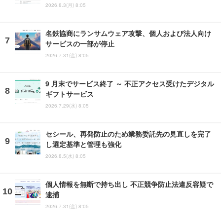
2026.8.3(月) 8:05
名鉄協商にランサムウェア攻撃、個人および法人向け
サービスの一部が停止
2026.7.31(金) 8:05
9 月末でサービス終了 ～ 不正アクセス受けたデジタル
ギフトサービス
2026.7.29(水) 8:05
セシール、再発防止のため業務委託先の見直しを完了
し選定基準と管理も強化
2026.8.5(水) 8:05
個人情報を無断で持ち出し 不正競争防止法違反容疑で
逮捕
2026.7.31(金) 8:05