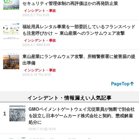
セキュリティ管理体制の再評価ほかの再発防止策
インシデント・事故
2026.5.7 Thu 8:05
福祉用具レンタル事業を一部委託しているフランスベッド
も注意呼びかけ ～ 東山産業へのランサムウェア攻撃
インシデント・事故
2026.4.1 Wed 8:05
東山産業にランサムウェア攻撃、所轄警察署に被害届の提
出準備
インシデント・事故
2026.3.19 Thu 8:05
PageTop
インシデント・情報漏えい人気記事
GMOペイメントゲートウェイ元従業員が無断で別会社
を設立し日本ゲームカード株式会社と契約、懲戒解雇
処分に
2026.7.31(金) 8:05