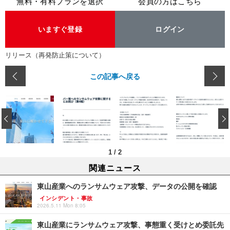
無料・有料プランを選択
会員の方はこちら
いますぐ登録
ログイン
リリース（再発防止策について）
この記事へ戻る
‹
1
/
2
関連ニュース
東山産業へのランサムウェア攻撃、データの公開を確認
インシデント・事故
2026.5.11 Mon 8:05
東山産業にランサムウェア攻撃、事態重く受けとめ委託先