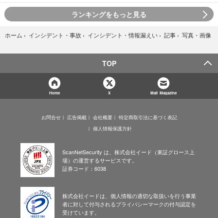
ランキングをもっと見る
写真・画像
ホーム
›
インシデント・事故
›
インシデント・情報漏えい
›
記事
›
TOP
Home
X
Mail Magazine
お問合せ
広告掲載
会社概要
特定商取引法に基づく表記
個人情報保護方針
ScanNetSecurity は、株式会社イード（東証グロース上
場）の運営するサービスです。
証券コード：6038
株式会社イードは、個人情報の適切な取扱いを行う事業
者に対して付与されるプライバシーマークの付与認定を
受けています。