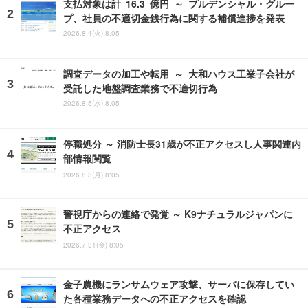
支払対象は計 16.3 億円 ～ プルデンシャル・グルー
プ、社員の不適切金銭行為に関する補償進捗を発表
2026.8.4(火) 8:05
調査データの加工や転用 ～ 大和ハウス工業子会社が
受託した地盤調査業務で不適切行為
2026.8.5(水) 8:05
停職処分 ～ 消防士長31歳が不正アクセスし人事関連内
部情報閲覧
2026.8.3(月) 8:05
警視庁からの連絡で発覚 ～ K9ナチュラルジャパンに
不正アクセス
2026.7.31(金) 8:05
金子農機にランサムウェア攻撃、サーバに保存してい
た各種業務データへの不正アクセスを確認