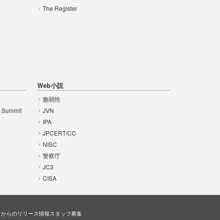
The Register
Web小説
脆弱性
t Summit
JVN
IPA
JPCERT/CC
NISC
警察庁
JC3
CISA
ドからのリリース情報
スタッフ募集