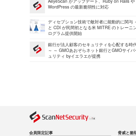
AeyeScan がアップデート、Ruby on Rails や
WordPress の最新脆弱性に対応
ディセプション技術で敵対者に能動的に関与 ～
と CDI が民間初となる米 MITRE のトレーニ
ログラム提供開始
銀行が法人顧客のセキュリティを心配する時
～ ～ GMOあおぞらネット銀行とGMOサイ
ュリティ byイエラエが提携
会員限定記事
脅威と脆