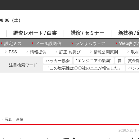
.08.08（土）
調査レポート / 白書
講演 / セミナー
新技術 /
設定ミス
メール誤送信
ランサムウェア
Web改ざ
RSS
情報提供
訂正 お詫び
情報公開原則
取材
ハッカー協会
"エンジニアの楽園"
愛
賞金
注目検索ワード
「この脆弱性は〇〇社の△△が報告した」
ペン
›
写真・画像
2026.5.28 Th