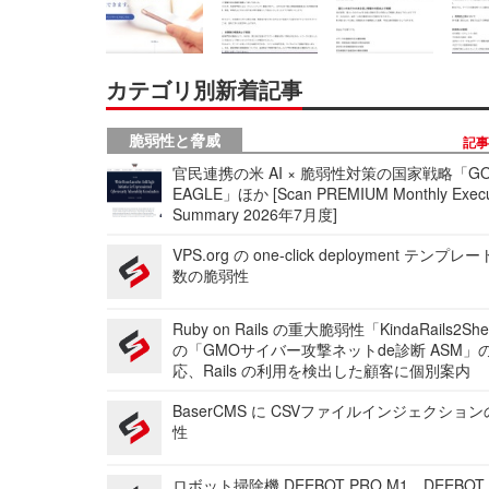
カテゴリ別新着記事
脆弱性と脅威
記
官民連携の米 AI × 脆弱性対策の国家戦略「GO
EAGLE」ほか [Scan PREMIUM Monthly Execu
Summary 2026年7月度]
VPS.org の one-click deployment テンプ
数の脆弱性
Ruby on Rails の重大脆弱性「KindaRails2Sh
の「GMOサイバー攻撃ネットde診断 ASM」
応、Rails の利用を検出した顧客に個別案内
BaserCMS に CSVファイルインジェクショ
性
ロボット掃除機 DEEBOT PRO M1、DEEBOT