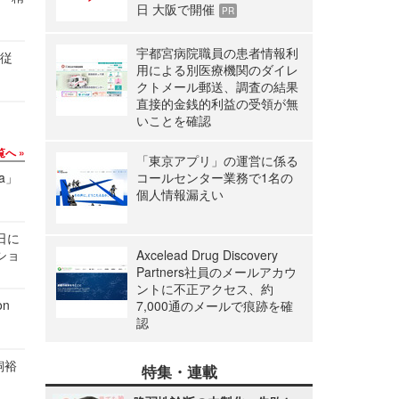
日 大阪で開催
PR
宇都宮病院職員の患者情報利
の従
用による別医療機関のダイレ
クトメール郵送、調査の結果
直接的金銭的利益の受領が無
いことを確認
覧へ
「東京アプリ」の運営に係る
a」
コールセンター業務で1名の
個人情報漏えい
1日に
ショ
Axcelead Drug Discovery
Partners社員のメールアカウ
ントに不正アクセス、約
n
7,000通のメールで痕跡を確
認
飼裕
特集・連載