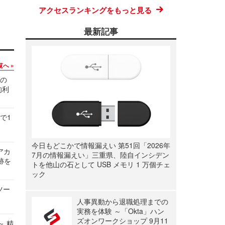
アクセスランキングをもっと見る
最新記事
覧へ
関の
的利
で1
今日もどこかで情報漏えい 第51回「2026年
ルアカ
7月の情報漏えい」三重県、陸自インシデン
跡を
トを他山の石として USB メモリ 1 万個チェ
ック
ツー
人事異動から退職処理までの
実務を体験 ～「Okta」ハン
ズオンワークショップ 9月11
～ 精