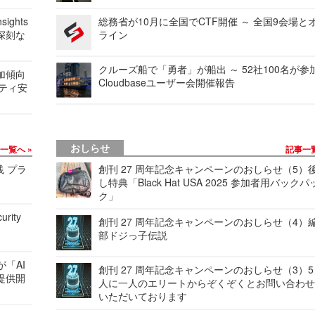
ights
総務省が10月に全国でCTF開催 ～ 全国9会場と
深刻な
ライン
クルーズ船で「勇者」が船出 ～ 52社100名が参
加傾向
Cloudbaseユーザー会開催報告
リティ安
おしらせ
事一覧へ
記事一
践 プラ
創刊 27 周年記念キャンペーンのおしらせ（5）
し特典「Black Hat USA 2025 参加者用バックパ
ク」
urity
創刊 27 周年記念キャンペーンのおしらせ（4）
部ドジっ子伝説
が「AI
創刊 27 周年記念キャンペーンのおしらせ（3）5
提供開
人に一人のエリートからぞくぞくとお問い合わ
いただいております