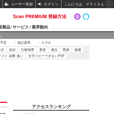
ユーザー登録
ログイン
こんにちは、ゲストさん
Scan PREMIUM 登録方法
 新製品･サービス / 業界動向
ん
予定
表記基準
スマホ
稼ぎ
訴訟
行政指導
更迭
退任
懲戒
逮捕
テスト 診断 違い
文字コピーできないPDF
アクセスランキング
u 8:05