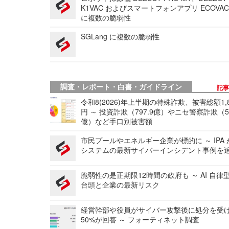
K1VAC およびスマートフォンアプリ ECOVAC
に複数の脆弱性
SGLang に複数の脆弱性
調査・レポート・白書・ガイドライン
記
令和8(2026)年上半期の特殊詐欺、被害総額1,
円 ～ 投資詐欺（797.9億）やニセ警察詐欺（50
億）など手口別被害額
市民プールやエネルギー企業が標的に ～ IPA
システムの最新サイバーインシデント事例を
脆弱性の是正期限12時間の政府も ～ AI 自律
台頭と企業の最新リスク
経営幹部や役員がサイバー攻撃後に処分を受
50%が回答 ～ フォーティネット調査