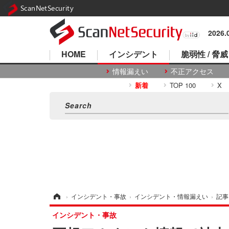
ScanNetSecurity
2026
HOME
インシデント
脆弱性 / 脅威
情報漏えい
不正アクセス
新着
TOP 100
X
ホーム
›
インシデント・事故
›
インシデント・情報漏えい
›
記事
インシデント・事故