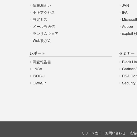
情報漏えい
JVN
不正アクセス
IPA
設定ミス
Microsof
メール誤送信
Adobe
ランサムウェア
exploit
Web改ざん
レポート
セミナー
調査報告書
Black Ha
JNSA
Gartner 
ISOG-J
RSA Con
OWASP
Security
リリース窓口・お問い合わせ
広告