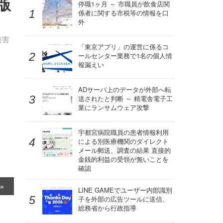
版
停職1ヶ月 ～ 市職員が飲食店関
係者に関する市税等の情報を口
外
被害
「東京アプリ」の運営に係るコ
ールセンター業務で1名の個人情
報漏えい
ADサーバ上のデータが外部へ転
送されたと判断 ～ 精電舎電子工
業にランサムウェア攻撃
宇都宮病院職員の患者情報利用
による別医療機関のダイレクト
メール郵送、調査の結果 直接的
金銭的利益の受領が無いことを
確認
LINE GAMEでユーザー内部識別
子を外部の広告ツールに送信、
総務省から行政指導