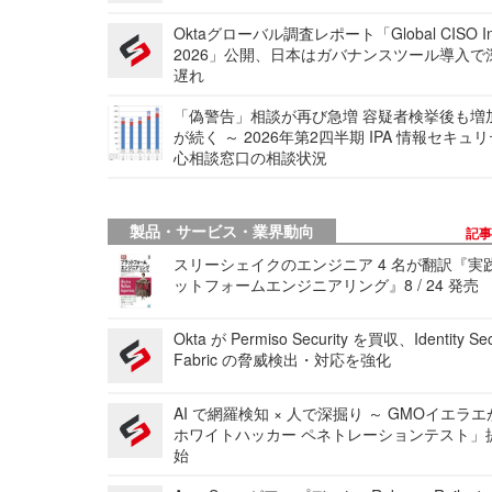
Oktaグローバル調査レポート「Global CISO Ins
2026」公開、日本はガバナンスツール導入で
遅れ
「偽警告」相談が再び急増 容疑者検挙後も増
が続く ～ 2026年第2四半期 IPA 情報セキュ
心相談窓口の相談状況
製品・サービス・業界動向
記
スリーシェイクのエンジニア 4 名が翻訳『実
ットフォームエンジニアリング』8 / 24 発売
Okta が Permiso Security を買収、Identity Sec
Fabric の脅威検出・対応を強化
AI で網羅検知 × 人で深掘り ～ GMOイエラエ
ホワイトハッカー ペネトレーションテスト」
始