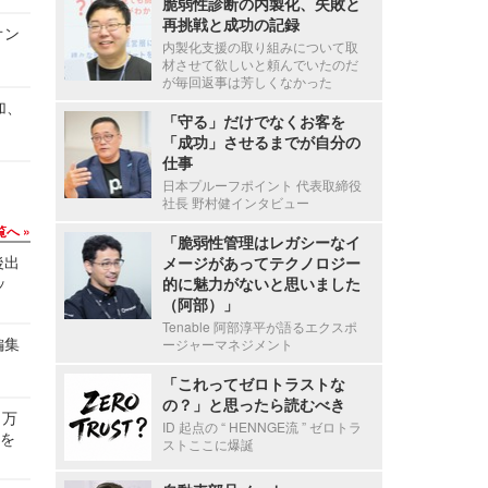
脆弱性診断の内製化、失敗と
再挑戦と成功の記録
オン
内製化支援の取り組みについて取
材させて欲しいと頼んでいたのだ
が毎回返事は芳しくなかった
加、
「守る」だけでなくお客を
「成功」させるまでが自分の
仕事
日本プルーフポイント 代表取締役
社長 野村健インタビュー
覧へ
「脆弱性管理はレガシーなイ
後出
メージがあってテクノロジー
ッ
的に魅力がないと思いました
（阿部）」
Tenable 阿部淳平が語るエクスポ
編集
ージャーマネジメント
「これってゼロトラストな
の？」と思ったら読むべき
 万
ID 起点の “ HENNGE流 ” ゼロトラ
せを
ストここに爆誕