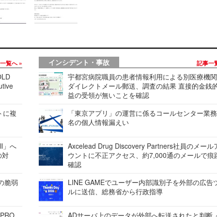
インシデント・事故
事一覧へ
記事一
LD
宇都宮病院職員の患者情報利用による別医療機
tive
ダイレクトメール郵送、調査の結果 直接的金銭
益の受領が無いことを確認
レートに複
「東京アプリ」の運営に係るコールセンター業務
名の個人情報漏えい
ell」へ
Axcelead Drug Discovery Partners社員のメー
の対
ウントに不正アクセス、約7,000通のメールで痕
確認
ンの脆弱
LINE GAMEでユーザー内部識別子を外部の広告
ルに送信、総務省から行政指導
 PRO
ADサーバ上のデータが外部へ転送されたと判断 