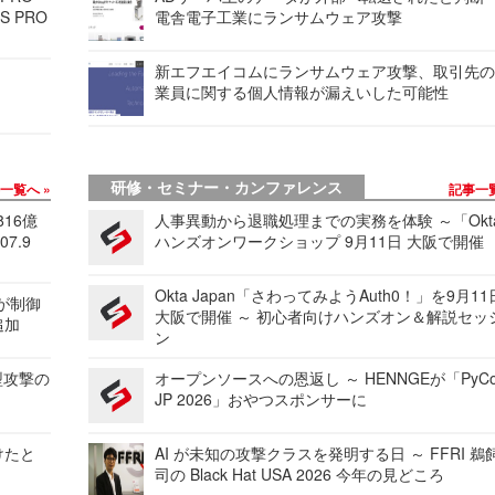
S PRO
電舎電子工業にランサムウェア攻撃
新エフエイコムにランサムウェア攻撃、取引先
業員に関する個人情報が漏えいした可能性
研修・セミナー・カンファレンス
事一覧へ
記事一
816億
人事異動から退職処理までの実務を体験 ～「Okt
7.9
ハンズオンワークショップ 9月11日 大阪で開催
Okta Japan「さわってみようAuth0！」を9月1
 が制御
大阪で開催 ～ 初心者向けハンズオン＆解説セッ
追加
ン
型攻撃の
オープンソースへの恩返し ～ HENNGEが「PyCo
JP 2026」おやつスポンサーに
けたと
AI が未知の攻撃クラスを発明する日 ～ FFRI 鵜
司の Black Hat USA 2026 今年の見どころ