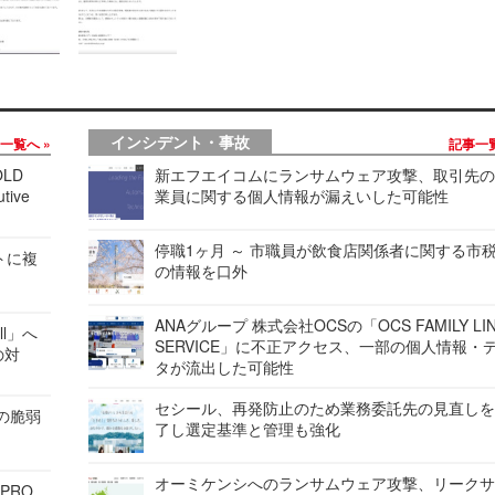
インシデント・事故
事一覧へ
記事一
LD
新エフエイコムにランサムウェア攻撃、取引先
tive
業員に関する個人情報が漏えいした可能性
停職1ヶ月 ～ 市職員が飲食店関係者に関する市
レートに複
の情報を口外
ANAグループ 株式会社OCSの「OCS FAMILY LI
ell」へ
SERVICE」に不正アクセス、一部の個人情報・
の対
タが流出した可能性
セシール、再発防止のため業務委託先の見直し
ンの脆弱
了し選定基準と管理も強化
オーミケンシへのランサムウェア攻撃、リーク
 PRO