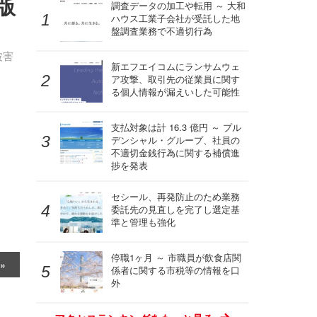
版
調査データの加工や転用 ～ 大和
ハウス工業子会社が受託した地
盤調査業務で不適切行為
被害
新エフエイコムにランサムウェ
ア攻撃、取引先の従業員に関す
る個人情報が漏えいした可能性
支払対象は計 16.3 億円 ～ プル
デンシャル・グループ、社員の
不適切金銭行為に関する補償進
捗を発表
セシール、再発防止のため業務
委託先の見直しを完了し選定基
準と管理も強化
停職1ヶ月 ～ 市職員が飲食店関
係者に関する市税等の情報を口
外