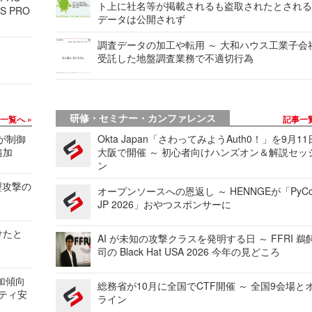
ト上に社名等が掲載されるも盗取されたとされ
S PRO
データは公開されず
調査データの加工や転用 ～ 大和ハウス工業子会
受託した地盤調査業務で不適切行為
研修・セミナー・カンファレンス
事一覧へ
記事一
 が制御
Okta Japan「さわってみようAuth0！」を9月1
追加
大阪で開催 ～ 初心者向けハンズオン＆解説セッ
ン
型攻撃の
オープンソースへの恩返し ～ HENNGEが「PyCo
JP 2026」おやつスポンサーに
けたと
AI が未知の攻撃クラスを発明する日 ～ FFRI 鵜
司の Black Hat USA 2026 今年の見どころ
加傾向
総務省が10月に全国でCTF開催 ～ 全国9会場と
リティ安
ライン