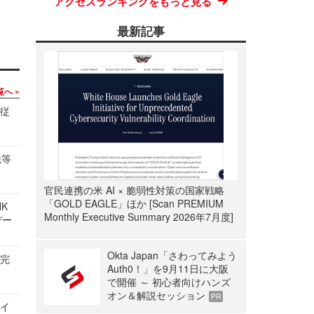
アクセスランキングをもっと見る
最新記事
覧へ
の従
税等
官民連携の米 AI × 脆弱性対策の国家戦略
「GOLD EAGLE」ほか [Scan PREMIUM
NK
Monthly Executive Summary 2026年7月度]
デー
Okta Japan「さわってみよう
を完
Auth0！」を9月11日に大阪
で開催 ～ 初心者向けハンズ
オン＆解説セッション
PR
サイ