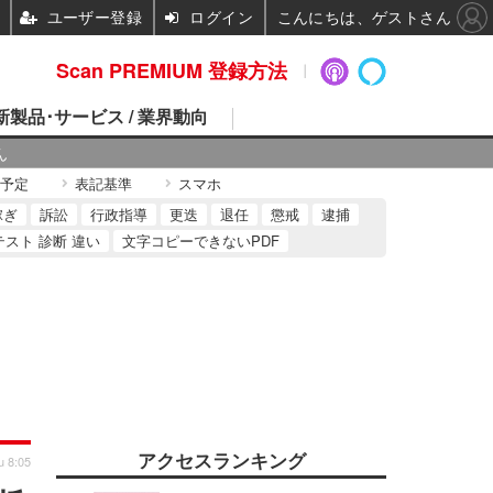
ユーザー登録
ログイン
こんにちは、ゲストさん
Scan PREMIUM 登録方法
 新製品･サービス / 業界動向
ん
予定
表記基準
スマホ
稼ぎ
訴訟
行政指導
更迭
退任
懲戒
逮捕
テスト 診断 違い
文字コピーできないPDF
アクセスランキング
u 8:05