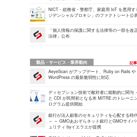
NICT・総務省・警察庁、家庭用 IoT を悪用
ジデンシャルプロキシ」のファクトシート公
「個人情報の保護に関する法律等の一部を改
法律」公布
製品・サービス・業界動向
記
AeyeScan がアップデート、Ruby on Rails や
WordPress の最新脆弱性に対応
ディセプション技術で敵対者に能動的に関与 ～
と CDI が民間初となる米 MITRE のトレーニ
ログラム提供開始
銀行が法人顧客のセキュリティを心配する時
～ ～ GMOあおぞらネット銀行とGMOサイ
ュリティ byイエラエが提携