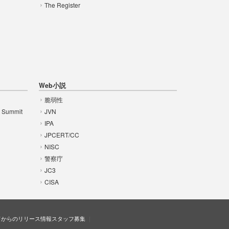
The Register
Web小説
脆弱性
t Summit
JVN
IPA
JPCERT/CC
NISC
警察庁
JC3
CISA
ドからのリリース情報
スタッフ募集