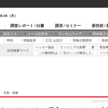
.08.06（木）
調査レポート / 白書
講演 / セミナー
新技術 /
設定ミス
メール誤送信
ランサムウェア
Web改ざ
RSS
情報提供
訂正 お詫び
情報公開原則
取材
ハッカー協会
"エンジニアの楽園"
愛
賞金
注目検索ワード
「この脆弱性は〇〇社の△△が報告した」
ペン
›
写真・画像
2026.5.28 Th