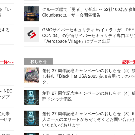
する「レ
クルーズ船で「勇者」が船出 ～ 52社100名が参
表
Cloudbaseユーザー会開催報告
正する
GMOサイバーセキュリティ byイエラエが「DEF
CON 34」の宇宙サイバーセキュリティ専門エリ
「Aerospace Village」にブース出展
おしらせ
事一覧へ
記事一
創刊 27 周年記念キャンペーンのおしらせ（5）
し特典「Black Hat USA 2025 参加者用バックパ
ク」
 NEC
創刊 27 周年記念キャンペーンのおしらせ（4）
ングプ
部ドジっ子伝説
代到来
創刊 27 周年記念キャンペーンのおしらせ（3）5
バーセキ
人に一人のエリートからぞくぞくとお問い合わ
いただいております