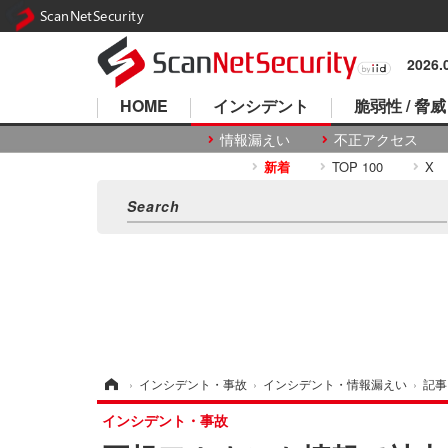
ScanNetSecurity
2026
HOME
インシデント
脆弱性 / 脅威
情報漏えい
不正アクセス
新着
TOP 100
X
ホーム
›
インシデント・事故
›
インシデント・情報漏えい
›
記事
インシデント・事故