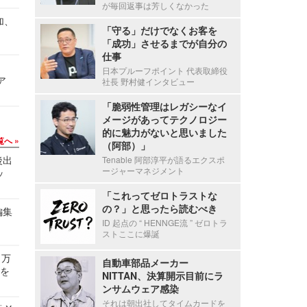
が毎回返事は芳しくなかった
加、
「守る」だけでなくお客を
「成功」させるまでが自分の
仕事
日本プルーフポイント 代表取締役
ア
社長 野村健インタビュー
「脆弱性管理はレガシーなイ
メージがあってテクノロジー
的に魅力がないと思いました
覧へ
（阿部）」
後出
Tenable 阿部淳平が語るエクスポ
ージャーマネジメント
ッ
「これってゼロトラストな
の？」と思ったら読むべき
編集
ID 起点の “ HENNGE流 ” ゼロトラ
ストここに爆誕
 万
自動車部品メーカー
せを
NITTAN、決算開示目前にラ
ンサムウェア感染
それは朝出社してタイムカードを