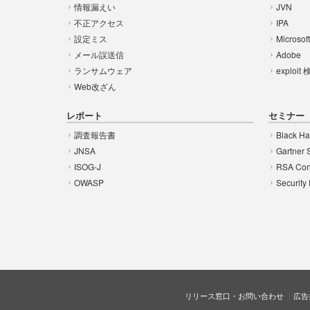
情報漏えい
JVN
不正アクセス
IPA
設定ミス
Microsof
メール誤送信
Adobe
ランサムウェア
exploit
Web改ざん
レポート
セミナー
調査報告書
Black Ha
JNSA
Gartner 
ISOG-J
RSA Con
OWASP
Security
リリース窓口・お問い合わせ
広告