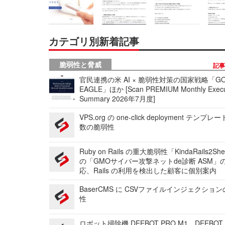
カテゴリ別新着記事
脆弱性と脅威
記
官民連携の米 AI × 脆弱性対策の国家戦略「GO
EAGLE」ほか [Scan PREMIUM Monthly Execu
Summary 2026年7月度]
VPS.org の one-click deployment テンプ
数の脆弱性
Ruby on Rails の重大脆弱性「KindaRails2Sh
の「GMOサイバー攻撃ネットde診断 ASM」
応、Rails の利用を検出した顧客に個別案内
BaserCMS に CSVファイルインジェクショ
性
ロボット掃除機 DEEBOT PRO M1、DEEBOT