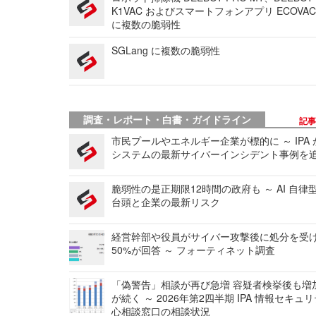
K1VAC およびスマートフォンアプリ ECOVAC
に複数の脆弱性
SGLang に複数の脆弱性
調査・レポート・白書・ガイドライン
記
市民プールやエネルギー企業が標的に ～ IPA
システムの最新サイバーインシデント事例を
脆弱性の是正期限12時間の政府も ～ AI 自律
台頭と企業の最新リスク
経営幹部や役員がサイバー攻撃後に処分を受
50%が回答 ～ フォーティネット調査
「偽警告」相談が再び急増 容疑者検挙後も増
が続く ～ 2026年第2四半期 IPA 情報セキュ
心相談窓口の相談状況