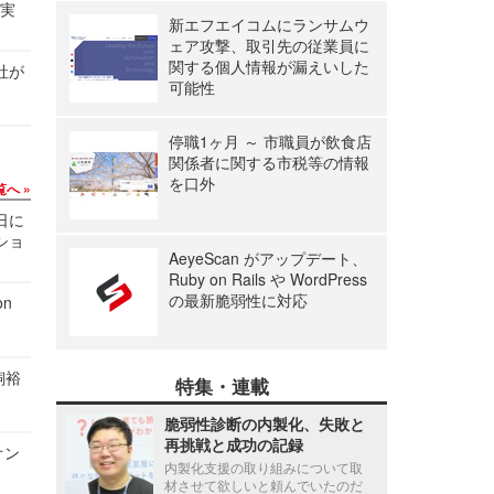
る実
新エフエイコムにランサムウ
ェア攻撃、取引先の従業員に
関する個人情報が漏えいした
社が
可能性
停職1ヶ月 ～ 市職員が飲食店
関係者に関する市税等の情報
を口外
覧へ
1日に
ショ
AeyeScan がアップデート、
Ruby on Rails や WordPress
の最新脆弱性に対応
n
飼裕
特集・連載
脆弱性診断の内製化、失敗と
再挑戦と成功の記録
オン
内製化支援の取り組みについて取
材させて欲しいと頼んでいたのだ