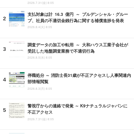
2026.7.31(金) 8:05
支払対象は計 16.3 億円 ～ プルデンシャル・グルー
プ、社員の不適切金銭行為に関する補償進捗を発表
2026.8.4(火) 8:05
調査データの加工や転用 ～ 大和ハウス工業子会社が
受託した地盤調査業務で不適切行為
2026.8.5(水) 8:05
停職処分 ～ 消防士長31歳が不正アクセスし人事関連内
部情報閲覧
2026.8.3(月) 8:05
警視庁からの連絡で発覚 ～ K9ナチュラルジャパンに
不正アクセス
2026.7.31(金) 8:05