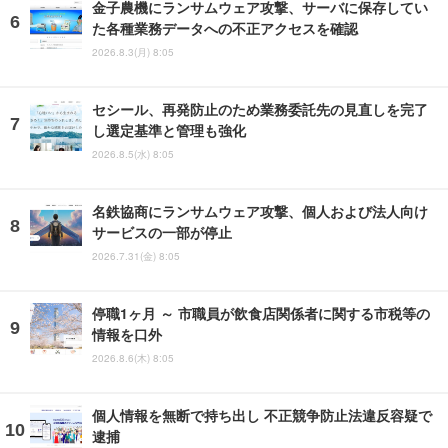
金子農機にランサムウェア攻撃、サーバに保存してい
た各種業務データへの不正アクセスを確認
2026.8.3(月) 8:05
セシール、再発防止のため業務委託先の見直しを完了
し選定基準と管理も強化
2026.8.5(水) 8:05
名鉄協商にランサムウェア攻撃、個人および法人向け
サービスの一部が停止
2026.7.31(金) 8:05
停職1ヶ月 ～ 市職員が飲食店関係者に関する市税等の
情報を口外
2026.8.6(木) 8:05
個人情報を無断で持ち出し 不正競争防止法違反容疑で
逮捕