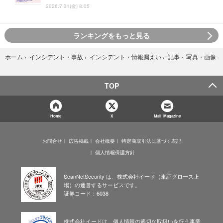
2026.7.31(金) 8:05
ランキングをもっと見る
写真・画像
ホーム
›
インシデント・事故
›
インシデント・情報漏えい
›
記事
›
TOP
Home
X
Mail Magazine
お問合せ
広告掲載
会社概要
特定商取引法に基づく表記
個人情報保護方針
ScanNetSecurity は、株式会社イード（東証グロース上
場）の運営するサービスです。
証券コード：6038
株式会社イードは、個人情報の適切な取扱いを行う事業