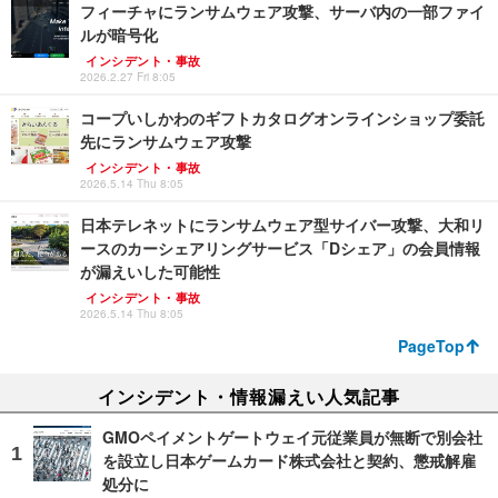
フィーチャにランサムウェア攻撃、サーバ内の一部ファイ
ルが暗号化
インシデント・事故
2026.2.27 Fri 8:05
コープいしかわのギフトカタログオンラインショップ委託
先にランサムウェア攻撃
インシデント・事故
2026.5.14 Thu 8:05
日本テレネットにランサムウェア型サイバー攻撃、大和リ
ースのカーシェアリングサービス「Dシェア」の会員情報
が漏えいした可能性
インシデント・事故
2026.5.14 Thu 8:05
PageTop
インシデント・情報漏えい人気記事
GMOペイメントゲートウェイ元従業員が無断で別会社
を設立し日本ゲームカード株式会社と契約、懲戒解雇
処分に