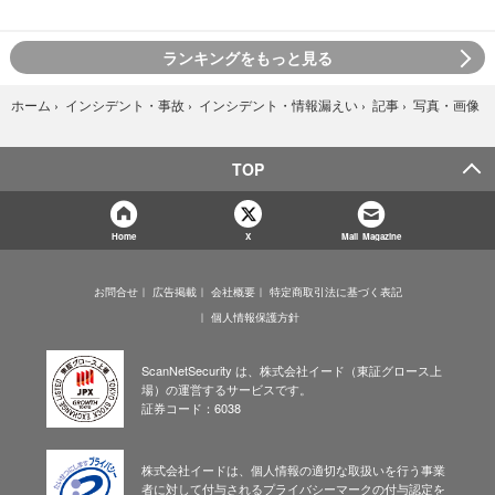
ランキングをもっと見る
写真・画像
ホーム
›
インシデント・事故
›
インシデント・情報漏えい
›
記事
›
TOP
Home
X
Mail Magazine
お問合せ
広告掲載
会社概要
特定商取引法に基づく表記
個人情報保護方針
ScanNetSecurity は、株式会社イード（東証グロース上
場）の運営するサービスです。
証券コード：6038
株式会社イードは、個人情報の適切な取扱いを行う事業
者に対して付与されるプライバシーマークの付与認定を