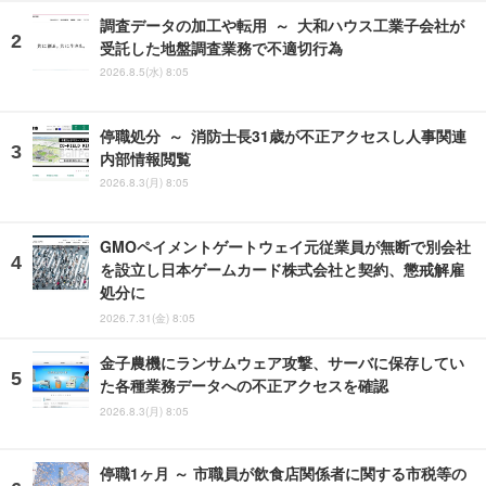
調査データの加工や転用 ～ 大和ハウス工業子会社が
受託した地盤調査業務で不適切行為
2026.8.5(水) 8:05
停職処分 ～ 消防士長31歳が不正アクセスし人事関連
内部情報閲覧
2026.8.3(月) 8:05
GMOペイメントゲートウェイ元従業員が無断で別会社
を設立し日本ゲームカード株式会社と契約、懲戒解雇
処分に
2026.7.31(金) 8:05
金子農機にランサムウェア攻撃、サーバに保存してい
た各種業務データへの不正アクセスを確認
2026.8.3(月) 8:05
停職1ヶ月 ～ 市職員が飲食店関係者に関する市税等の