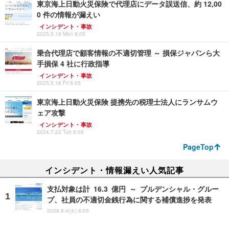
東京海上日動火災保険で代理店にデータ誤送信、約 12,00
0 件の情報が漏えい
インシデント・事故
2025.5.19 Mon 8:05
乗合代理店で顧客情報の不適切管理 ～ 損保ジャパンら大
手損保 4 社に行政指導
インシデント・事故
2025.5.16 Fri 8:05
東京海上日動火災保険 提携先の税理士法人にランサムウ
ェア攻撃
インシデント・事故
2024.7.23 Tue 8:05
PageTop
インシデント・情報漏えい人気記事
支払対象は計 16.3 億円 ～ プルデンシャル・グルー
プ、社員の不適切金銭行為に関する補償進捗を発表
2026.8.4(火) 8:05