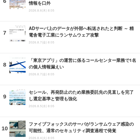
情報を口外
2026.8.6(木) 8:05
ADサーバ上のデータが外部へ転送されたと判断 ～ 精
電舎電子工業にランサムウェア攻撃
2026.8.7(金) 8:05
「東京アプリ」の運営に係るコールセンター業務で1名
の個人情報漏えい
2026.8.7(金) 8:05
セシール、再発防止のため業務委託先の見直しを完了
し選定基準と管理も強化
2026.8.5(水) 8:05
ファイブフォックスのサーバがランサムウェア感染の
可能性、通常のセキュリティ調査過程で発覚
2026.8.4(火) 8:05