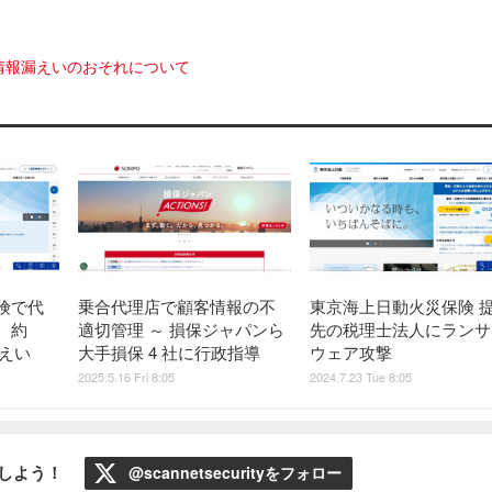
情報漏えいのおそれについて
険で代
乗合代理店で顧客情報の不
東京海上日動火災保険 
、約
適切管理 ～ 損保ジャパンら
先の税理士法人にランサ
漏えい
大手損保 4 社に行政指導
ウェア攻撃
2025.5.16 Fri 8:05
2024.7.23 Tue 8:05
ローしよう！
@scannetsecurityをフォロー