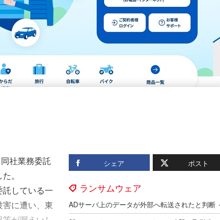
、同社業務委託
シェア
ポスト
した。
ランサムウェア
委託している一
被害に遭い、東
報等が漏えいし