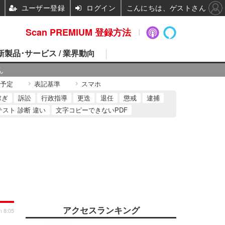
ユーザー登録
ログイン
こんにちは、ゲストさん
Scan PREMIUM 登録方法
 新製品･サービス / 業界動向
ん
予定
表記基準
スマホ
稼ぎ
訴訟
行政指導
更迭
退任
懲戒
逮捕
テスト 診断 違い
文字コピーできないPDF
アクセスランキング
n 8:05