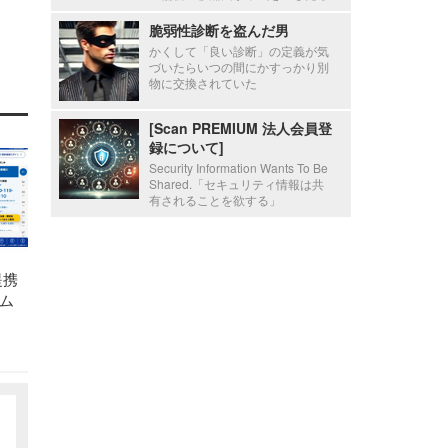
脆弱性診断を盗んだ男
かくして「良い診断」の定義が気
づいたらいつの間にかすっかり別
物に交換されていた
[Scan PREMIUM 法人会員登
録について]
Security Information Wants To Be
Shared.「セキュリティ情報は共
有されることを欲する」
提携
ム