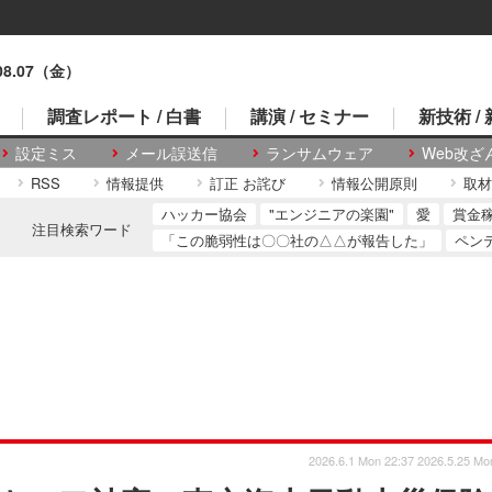
.08.07（金）
調査レポート / 白書
講演 / セミナー
新技術 /
設定ミス
メール誤送信
ランサムウェア
Web改ざ
RSS
情報提供
訂正 お詫び
情報公開原則
取材
ハッカー協会
"エンジニアの楽園"
愛
賞金
注目検索ワード
「この脆弱性は〇〇社の△△が報告した」
ペン
2026.6.1 Mon 22:37
2026.5.25 Mo