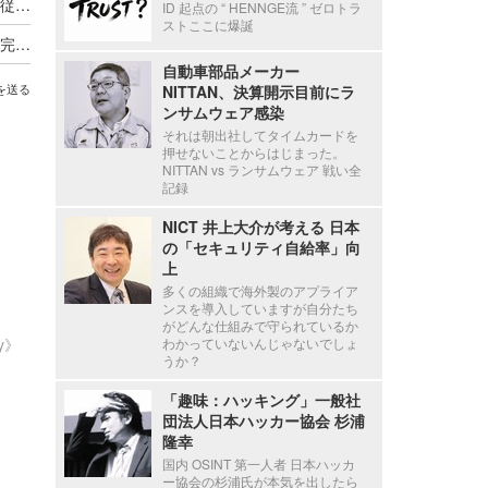
新エフエイコムにランサムウェア攻撃、取引先の従業員に関する個人情報が漏えいした可能性
ID 起点の “ HENNGE流 ” ゼロトラ
ストここに爆誕
セシール、再発防止のため業務委託先の見直しを完了し選定基準と管理も強化
自動車部品メーカー
NITTAN、決算開示目前にラ
を送る
ンサムウェア感染
それは朝出社してタイムカードを
押せないことからはじまった。
NITTAN vs ランサムウェア 戦い全
記録
NICT 井上大介が考える 日本
の「セキュリティ自給率」向
上
多くの組織で海外製のアプライア
ンスを導入していますが自分たち
がどんな仕組みで守られているか
わかっていないんじゃないでしょ
ty》
うか？
「趣味：ハッキング」一般社
団法人日本ハッカー協会 杉浦
隆幸
国内 OSINT 第一人者 日本ハッカ
ー協会の杉浦氏が本気を出したら