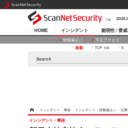
ScanNetSecurity
2026
HOME
インシデント
脆弱性 / 脅威
情報漏えい
不正アクセス
新着
TOP 100
X
ホーム
›
インシデント・事故
›
インシデント・情報漏えい
›
記事
インシデント・事故