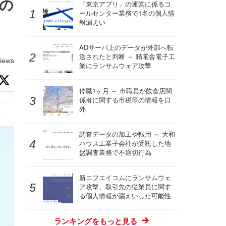
の
「東京アプリ」の運営に係るコ
ールセンター業務で1名の個人情
報漏えい
ADサーバ上のデータが外部へ転
送されたと判断 ～ 精電舎電子工
iews
業にランサムウェア攻撃
停職1ヶ月 ～ 市職員が飲食店関
係者に関する市税等の情報を口
外
調査データの加工や転用 ～ 大和
ハウス工業子会社が受託した地
盤調査業務で不適切行為
新エフエイコムにランサムウェ
ア攻撃、取引先の従業員に関す
る個人情報が漏えいした可能性
ランキングをもっと見る