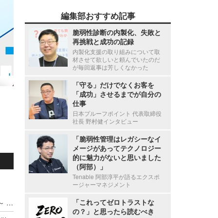
編集部おすすめ記事
脆弱性診断の内製化、失敗と
再挑戦と成功の記録
内製化支援の取り組みについて取
材させて欲しいと頼んでいたのだ
が毎回返事は芳しくなかった
「守る」だけでなくお客を
「成功」させるまでが自分の
仕事
日本プルーフポイント 代表取締役
社長 野村健インタビュー
「脆弱性管理はレガシーなイ
メージがあってテクノロジー
的に魅力がないと思いました
（阿部）」
Tenable 阿部淳平が語るエクスポ
ージャーマネジメント
「これってゼロトラストな
ADサーバ上のデータが外部へ転送されたと判断 ～ 精電舎電子工業にランサムウェア攻撃
の？」と思ったら読むべき