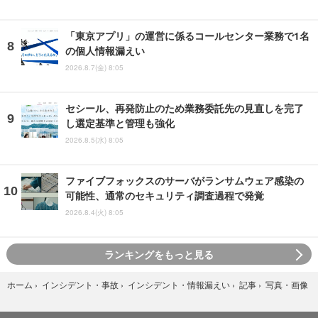
「東京アプリ」の運営に係るコールセンター業務で1名
の個人情報漏えい
2026.8.7(金) 8:05
セシール、再発防止のため業務委託先の見直しを完了
し選定基準と管理も強化
2026.8.5(水) 8:05
ファイブフォックスのサーバがランサムウェア感染の
可能性、通常のセキュリティ調査過程で発覚
2026.8.4(火) 8:05
ランキングをもっと見る
写真・画像
ホーム
›
インシデント・事故
›
インシデント・情報漏えい
›
記事
›