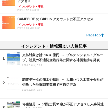
アクセス
インシデント・事故
2026.5.12 Tue 8:05
CAMPFIRE の GitHub アカウントに不正アクセス
インシデント・事故
2026.4.20 Mon 8:05
PageTop
インシデント・情報漏えい人気記事
支払対象は計 16.3 億円 ～ プルデンシャル・グルー
プ、社員の不適切金銭行為に関する補償進捗を発表
2026.8.4(火) 8:05
調査データの加工や転用 ～ 大和ハウス工業子会社が
受託した地盤調査業務で不適切行為
2026.8.5(水) 8:05
停職処分 ～ 消防士長31歳が不正アクセスし人事関連