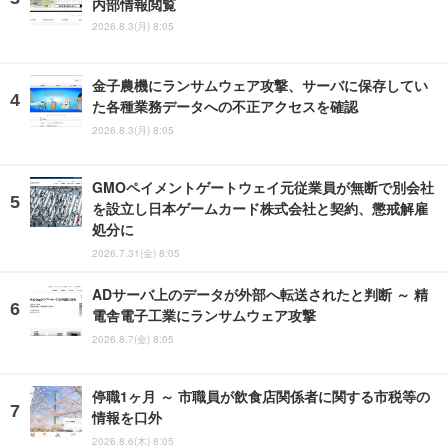
内部情報閲覧
2026.8.3(月) 8:05
金子農機にランサムウェア攻撃、サーバに保存してい
た各種業務データへの不正アクセスを確認
2026.8.3(月) 8:05
GMOペイメントゲートウェイ元従業員が無断で別会社
を設立し日本ゲームカード株式会社と契約、懲戒解雇
処分に
2026.7.31(金) 8:05
ADサーバ上のデータが外部へ転送されたと判断 ～ 精
電舎電子工業にランサムウェア攻撃
2026.8.7(金) 8:05
停職1ヶ月 ～ 市職員が飲食店関係者に関する市税等の
情報を口外
2026.8.6(木) 8:05