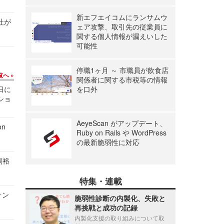
新エフエイコムにランサムウ
社が
ェア攻撃、取引先の従業員に
関する個人情報が漏えいした
可能性
停職1ヶ月 ～ 市職員が飲食店
覧へ
関係者に関する市税等の情報
1日に
を口外
ショ
AeyeScan がアップデート、
n
Ruby on Rails や WordPress
の最新脆弱性に対応
飼裕
特集・連載
オン
脆弱性診断の内製化、失敗と
再挑戦と成功の記録
内製化支援の取り組みについて取