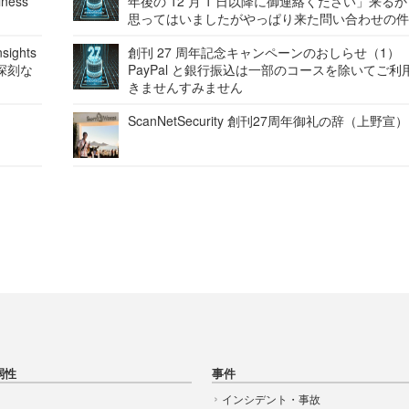
ness
年後の 12 月 1 日以降に御連絡ください」来る
思ってはいましたがやっぱり来た問い合わせの
ights
創刊 27 周年記念キャンペーンのおしらせ（1）
深刻な
PayPal と銀行振込は一部のコースを除いてご利
きませんすみません
ScanNetSecurity 創刊27周年御礼の辞（上野宣）
弱性
事件
インシデント・事故