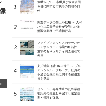
ン
停職1ヶ月 ～ 市職員が飲食店関
係者に関する市税等の情報を口
像
外
調査データの加工や転用 ～ 大和
ハウス工業子会社が受託した地
盤調査業務で不適切行為
ファイブフォックスのサーバが
ランサムウェア感染の可能性、
通常のセキュリティ調査過程で
発覚
支払対象は計 16.3 億円 ～ プル
デンシャル・グループ、社員の
不適切金銭行為に関する補償進
捗を発表
セシール、再発防止のため業務
委託先の見直しを完了し選定基
準と管理も強化