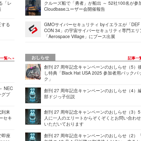
する「レ
クルーズ船で「勇者」が船出 ～ 52社100名が参
表
Cloudbaseユーザー会開催報告
正する
GMOサイバーセキュリティ byイエラエが「DEF
CON 34」の宇宙サイバーセキュリティ専門エリ
「Aerospace Village」にブース出展
おしらせ
事一覧へ
記事一
創刊 27 周年記念キャンペーンのおしらせ（5）
し特典「Black Hat USA 2025 参加者用バックパ
ク」
 NEC
創刊 27 周年記念キャンペーンのおしらせ（4）
ングプ
部ドジっ子伝説
代到来
創刊 27 周年記念キャンペーンのおしらせ（3）5
バーセキ
人に一人のエリートからぞくぞくとお問い合わ
いただいております
で即座
創刊 27 周年記念キャンペーンのおしらせ（2）「