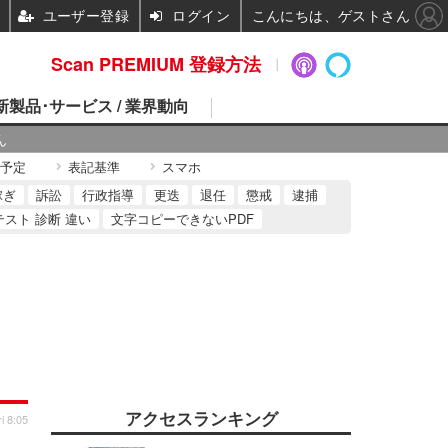
ユーザー登録
ログイン
こんにちは、ゲストさん
Scan PREMIUM 登録方法
 新製品･サービス / 業界動向
ん
予定
表記基準
スマホ
稼ぎ
訴訟
行政指導
更迭
退任
懲戒
逮捕
テスト 診断 違い
文字コピーできないPDF
アクセスランキング
i 8:05