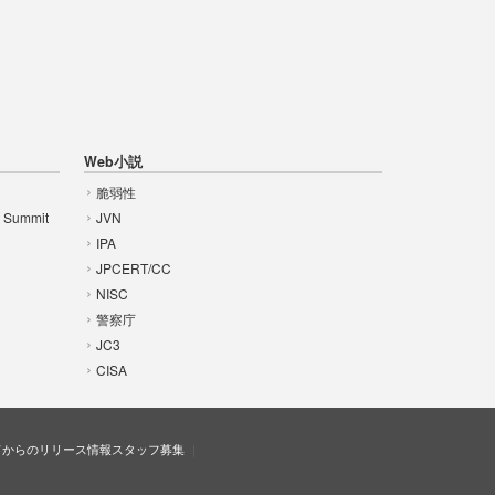
Web小説
脆弱性
t Summit
JVN
IPA
JPCERT/CC
NISC
警察庁
JC3
CISA
ドからのリリース情報
スタッフ募集