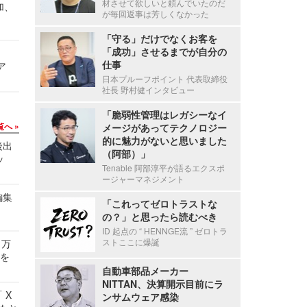
材させて欲しいと頼んでいたのだ
加、
が毎回返事は芳しくなかった
「守る」だけでなくお客を
「成功」させるまでが自分の
仕事
ア
日本プルーフポイント 代表取締役
社長 野村健インタビュー
「脆弱性管理はレガシーなイ
覧へ
メージがあってテクノロジー
的に魅力がないと思いました
後出
（阿部）」
ッ
Tenable 阿部淳平が語るエクスポ
ージャーマネジメント
編集
「これってゼロトラストな
の？」と思ったら読むべき
ID 起点の “ HENNGE流 ” ゼロトラ
ストここに爆誕
 万
せを
自動車部品メーカー
NITTAN、決算開示目前にラ
 X
ンサムウェア感染