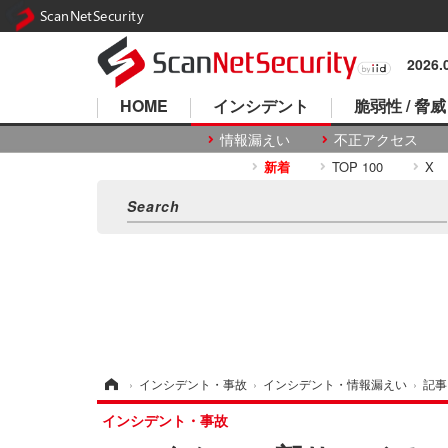
ScanNetSecurity
2026
HOME
インシデント
脆弱性 / 脅威
情報漏えい
不正アクセス
新着
TOP 100
X
ホーム
›
インシデント・事故
›
インシデント・情報漏えい
›
記事
インシデント・事故