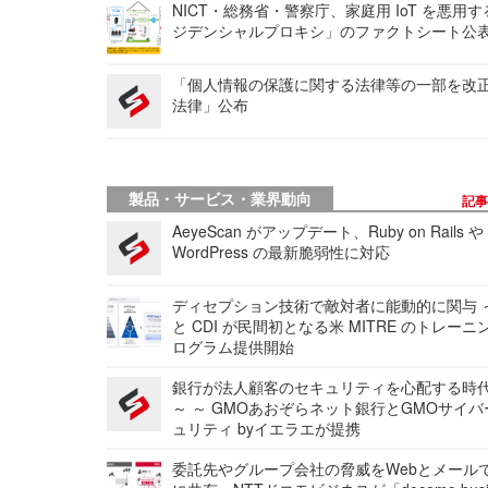
NICT・総務省・警察庁、家庭用 IoT を悪用
ジデンシャルプロキシ」のファクトシート公
「個人情報の保護に関する法律等の一部を改
法律」公布
製品・サービス・業界動向
記
AeyeScan がアップデート、Ruby on Rails や
WordPress の最新脆弱性に対応
ディセプション技術で敵対者に能動的に関与 ～
と CDI が民間初となる米 MITRE のトレーニ
ログラム提供開始
銀行が法人顧客のセキュリティを心配する時
～ ～ GMOあおぞらネット銀行とGMOサイ
ュリティ byイエラエが提携
委託先やグループ会社の脅威をWebとメール