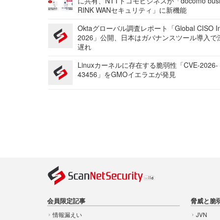
に共有、NTTドコモビジネスが「docomo busi
RINK WANセキュリティ」に新機能
Oktaグローバル調査レポート「Global CISO Ins
2026」公開、日本はガバナンスツール導入で
遅れ
Linuxカーネルに存在する脆弱性「CVE-2026-
43456」をGMOイエラエが発見
会員限定記事
脅威と脆
情報漏えい
JVN