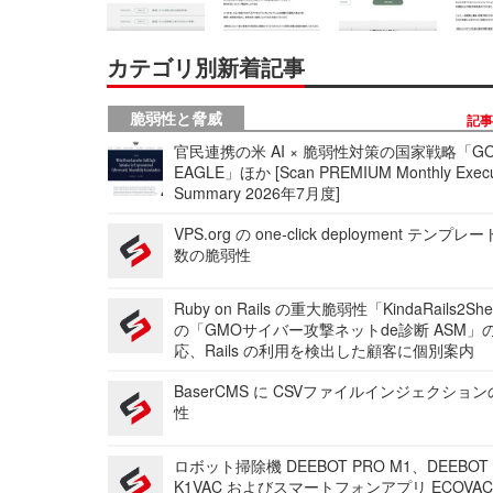
カテゴリ別新着記事
脆弱性と脅威
記
官民連携の米 AI × 脆弱性対策の国家戦略「GO
EAGLE」ほか [Scan PREMIUM Monthly Execu
Summary 2026年7月度]
VPS.org の one-click deployment テンプ
数の脆弱性
Ruby on Rails の重大脆弱性「KindaRails2Sh
の「GMOサイバー攻撃ネットde診断 ASM」
応、Rails の利用を検出した顧客に個別案内
BaserCMS に CSVファイルインジェクショ
性
ロボット掃除機 DEEBOT PRO M1、DEEBOT
K1VAC およびスマートフォンアプリ ECOVAC