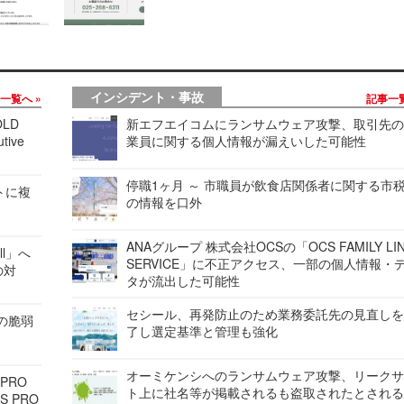
インシデント・事故
事一覧へ
記事一
LD
新エフエイコムにランサムウェア攻撃、取引先
tive
業員に関する個人情報が漏えいした可能性
停職1ヶ月 ～ 市職員が飲食店関係者に関する市
レートに複
の情報を口外
ANAグループ 株式会社OCSの「OCS FAMILY LI
ell」へ
SERVICE」に不正アクセス、一部の個人情報・
の対
タが流出した可能性
セシール、再発防止のため業務委託先の見直し
ンの脆弱
了し選定基準と管理も強化
オーミケンシへのランサムウェア攻撃、リーク
 PRO
ト上に社名等が掲載されるも盗取されたとされ
S PRO