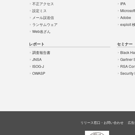
不正アクセス
IPA
設定ミス
Microsof
メール誤送信
Adobe
ランサムウェア
exploit
Web改ざん
レポート
セミナー
調査報告書
Black Ha
JNSA
Gartner 
ISOG-J
RSA Con
OWASP
Security
リリース窓口・お問い合わせ
広告