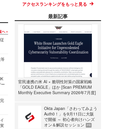
アクセスランキングをもっと見る
最新記事
覧へ
の従
税等
NK
官民連携の米 AI × 脆弱性対策の国家戦略
デー
「GOLD EAGLE」ほか [Scan PREMIUM
Monthly Executive Summary 2026年7月度]
を完
Okta Japan「さわってみよう
Auth0！」を9月11日に大阪
で開催 ～ 初心者向けハンズ
サイ
オン＆解説セッション
る実
PR