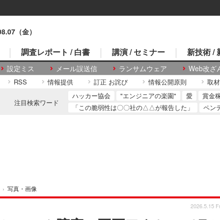
.08.07（金）
調査レポート / 白書
講演 / セミナー
新技術 /
設定ミス
メール誤送信
ランサムウェア
Web改ざ
RSS
情報提供
訂正 お詫び
情報公開原則
取材
ハッカー協会
"エンジニアの楽園"
愛
賞金
注目検索ワード
「この脆弱性は〇〇社の△△が報告した」
ペン
›
写真・画像
2026.5.15 Fr