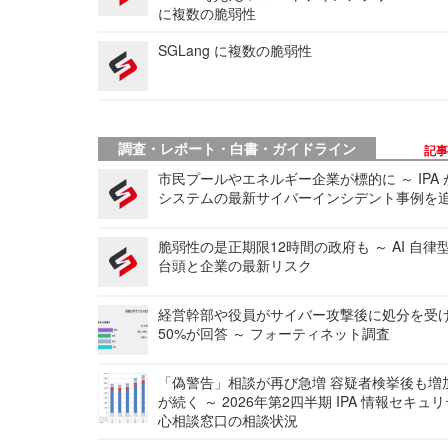
に複数の脆弱性
SGLang に複数の脆弱性
調査・レポート・白書・ガイドライン
記
市民プールやエネルギー企業が標的に ～ IPA
システムの最新サイバーインシデント事例を
脆弱性の是正期限12時間の政府も ～ AI 自律
台頭と企業の最新リスク
経営幹部や役員がサイバー攻撃後に処分を受
50%が回答 ～ フォーティネット調査
「偽警告」相談が再び急増 容疑者検挙後も増
が続く ～ 2026年第2四半期 IPA 情報セキュ
心相談窓口の相談状況