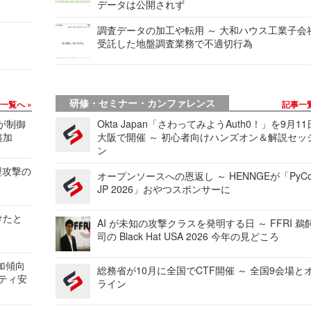
データは公開されず
調査データの加工や転用 ～ 大和ハウス工業子会
受託した地盤調査業務で不適切行為
研修・セミナー・カンファレンス
事一覧へ
記事一
 が制御
Okta Japan「さわってみようAuth0！」を9月1
追加
大阪で開催 ～ 初心者向けハンズオン＆解説セッ
ン
型攻撃の
オープンソースへの恩返し ～ HENNGEが「PyCo
JP 2026」おやつスポンサーに
けたと
AI が未知の攻撃クラスを発明する日 ～ FFRI 鵜
司の Black Hat USA 2026 今年の見どころ
加傾向
総務省が10月に全国でCTF開催 ～ 全国9会場と
リティ安
ライン