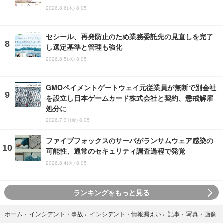
2026.8.6(木) 8:05
セシール、再発防止のため業務委託先の見直しを完了
し選定基準と管理も強化
2026.8.5(水) 8:05
GMOペイメントゲートウェイ元従業員が無断で別会社
を設立し日本ゲームカード株式会社と契約、懲戒解雇
処分に
2026.7.31(金) 8:05
ファイブフォックスのサーバがランサムウェア感染の
可能性、通常のセキュリティ調査過程で発覚
2026.8.4(火) 8:05
ランキングをもっと見る
写真・画像
ホーム
›
インシデント・事故
›
インシデント・情報漏えい
›
記事
›