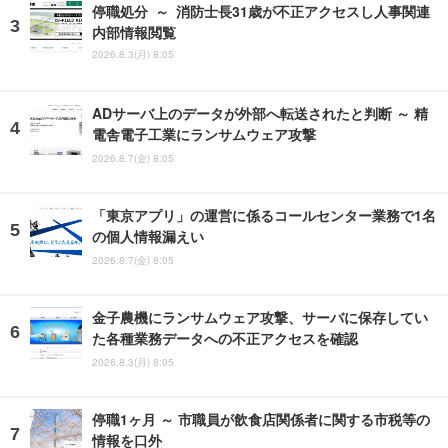
停職処分 ～ 消防士長31歳が不正アクセスし人事関連
内部情報閲覧
2026.8.3(月) 8:05
ADサーバ上のデータが外部へ転送されたと判断 ～ 精
電舎電子工業にランサムウェア攻撃
2026.8.7(金) 8:05
「東京アプリ」の運営に係るコールセンター業務で1名
の個人情報漏えい
2026.8.7(金) 8:05
金子農機にランサムウェア攻撃、サーバに保存してい
た各種業務データへの不正アクセスを確認
2026.8.3(月) 8:05
停職1ヶ月 ～ 市職員が飲食店関係者に関する市税等の
情報を口外