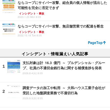
ならコープにサイバー攻撃、組合員の個人情報が流出した
可能性を完全に否定できず
インシデント・事故
2023.1.23 Mon 8:05
ならコープにサイバー攻撃、無店舗営業での配達を断念
インシデント・事故
2022.10.18 Tue 8:05
PageTop
インシデント・情報漏えい人気記事
支払対象は計 16.3 億円 ～ プルデンシャル・グルー
プ、社員の不適切金銭行為に関する補償進捗を発表
2026.8.4(火) 8:05
調査データの加工や転用 ～ 大和ハウス工業子会社が
受託した地盤調査業務で不適切行為
2026.8.5(水) 8:05