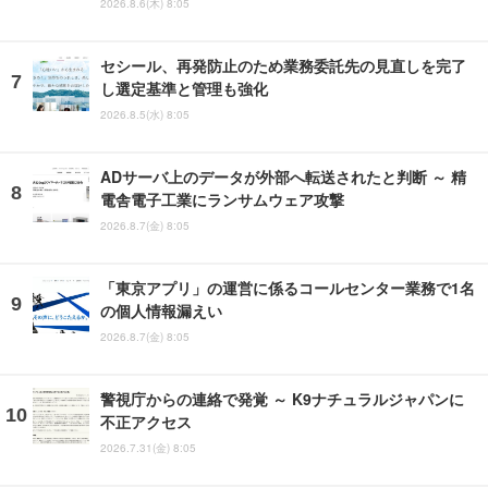
2026.8.6(木) 8:05
セシール、再発防止のため業務委託先の見直しを完了
し選定基準と管理も強化
2026.8.5(水) 8:05
ADサーバ上のデータが外部へ転送されたと判断 ～ 精
電舎電子工業にランサムウェア攻撃
2026.8.7(金) 8:05
「東京アプリ」の運営に係るコールセンター業務で1名
の個人情報漏えい
2026.8.7(金) 8:05
警視庁からの連絡で発覚 ～ K9ナチュラルジャパンに
不正アクセス
2026.7.31(金) 8:05