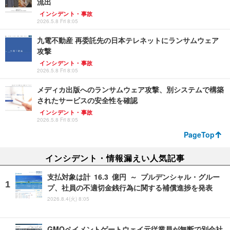
流出
インシデント・事故
2026.5.8 Fri 8:05
九電不動産 再委託先の日本テレネットにランサムウェア
攻撃
インシデント・事故
2026.5.8 Fri 8:05
メディカ出版へのランサムウェア攻撃、別システムで構築
されたサービスの安全性を確認
インシデント・事故
2026.5.8 Fri 8:05
PageTop
インシデント・情報漏えい人気記事
支払対象は計 16.3 億円 ～ プルデンシャル・グルー
プ、社員の不適切金銭行為に関する補償進捗を発表
2026.8.4(火) 8:05
GMOペイメントゲートウェイ元従業員が無断で別会社