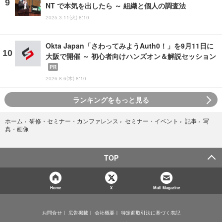
NT で本気を出したら ～ 組織と個人の調査法
2025.3.11(火) 8:10
Okta Japan「さわってみようAuth0！」を9月11日に
大阪で開催 ～ 初心者向けハンズオン＆解説セッション
PR
2026.8.6(木) 8:10
ランキングをもっと見る
写
ホーム
›
研修・セミナー・カンファレンス
›
セミナー・イベント
›
記事
›
真・画像
TOP
Home
X
Mail Magazine
お問合せ
広告掲載
会社概要
特定商取引法に基づく表記