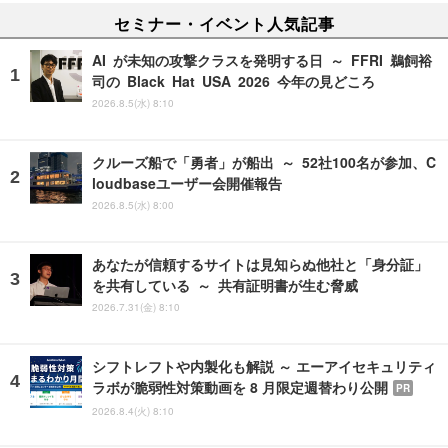
セミナー・イベント人気記事
AI が未知の攻撃クラスを発明する日 ～ FFRI 鵜飼裕
司の Black Hat USA 2026 今年の見どころ
2026.8.5(水) 8:10
クルーズ船で「勇者」が船出 ～ 52社100名が参加、C
loudbaseユーザー会開催報告
2026.8.5(水) 8:00
あなたが信頼するサイトは見知らぬ他社と「身分証」
を共有している ～ 共有証明書が生む脅威
2026.7.31(金) 8:10
シフトレフトや内製化も解説 ～ エーアイセキュリティ
ラボが脆弱性対策動画を 8 月限定週替わり公開
PR
2026.8.4(火) 8:10