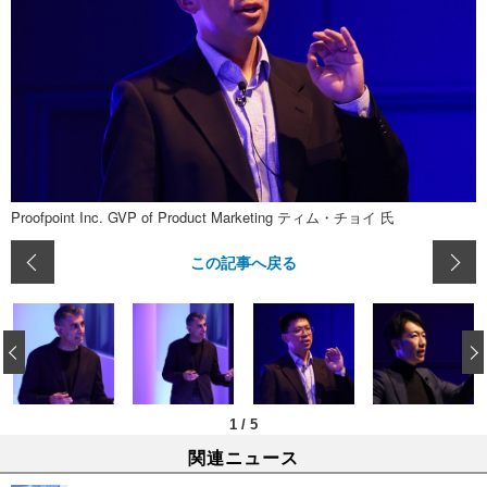
Proofpoint Inc. GVP of Product Marketing ティム・チョイ 氏
この記事へ戻る
‹
1
/
5
関連ニュース