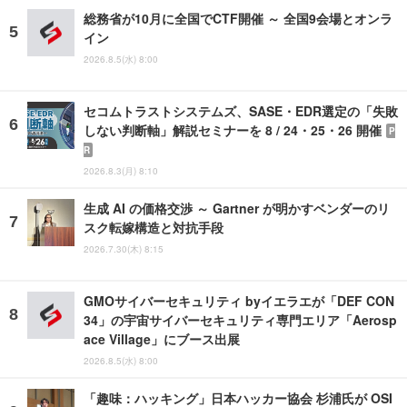
総務省が10月に全国でCTF開催 ～ 全国9会場とオンラ
イン
2026.8.5(水) 8:00
セコムトラストシステムズ、SASE・EDR選定の「失敗
しない判断軸」解説セミナーを 8 / 24・25・26 開催
P
R
2026.8.3(月) 8:10
生成 AI の価格交渉 ～ Gartner が明かすベンダーのリ
スク転嫁構造と対抗手段
2026.7.30(木) 8:15
GMOサイバーセキュリティ byイエラエが「DEF CON
34」の宇宙サイバーセキュリティ専門エリア「Aerosp
ace Village」にブース出展
2026.8.5(水) 8:00
「趣味：ハッキング」日本ハッカー協会 杉浦氏が OSI