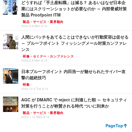
どうすれば「手土産転職」は減る？ あるいはなぜ日本企
業にはスクリーンショットが必要なのか ～ 内部脅威対策
製品 Proofpoint ITM
製品・サービス・業界動向
2024.9.9 Mon 8:10
人間にパッチをあてることはできないが行動変容は促せる
～ プルーフポイント フィッシングメール対策カンファレ
ンス
研修・セミナー・カンファレンス
2026.2.9 Mon 8:15
日本プルーフポイント 内田浩一が魅せられたサイバー攻
撃の超絶技巧
特集
2023.12.5 Tue 8:10
AGC が DMARC で reject に到達した朝 ～ セキュリティ
対策を行うことが称賛される時代 ついに到来か
製品・サービス・業界動向
2025.1.15 Wed 8:15
PageTop