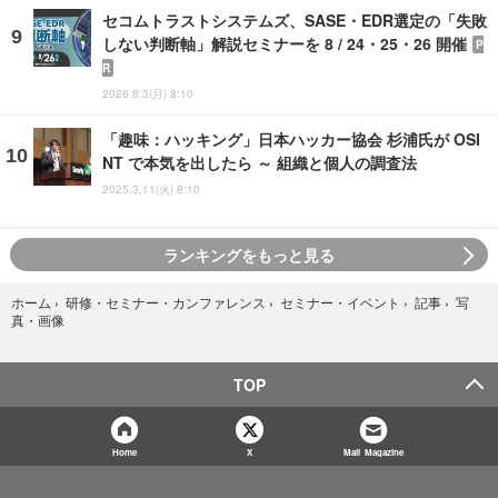
セコムトラストシステムズ、SASE・EDR選定の「失敗
しない判断軸」解説セミナーを 8 / 24・25・26 開催
P
R
2026.8.3(月) 8:10
「趣味：ハッキング」日本ハッカー協会 杉浦氏が OSI
NT で本気を出したら ～ 組織と個人の調査法
2025.3.11(火) 8:10
ランキングをもっと見る
写
ホーム
›
研修・セミナー・カンファレンス
›
セミナー・イベント
›
記事
›
真・画像
TOP
Home
X
Mail Magazine