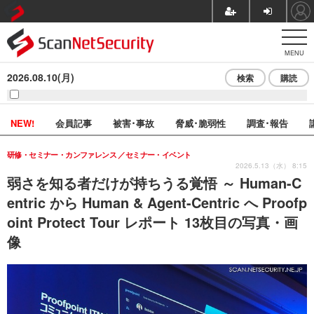
MENU
2026.08.10(月)
検索
購読
NEW!
会員記事
被害･事故
脅威･脆弱性
調査･報告
研修・セミナー・カンファレンス
セミナー・イベント
2026.5.13（水） 8:15
弱さを知る者だけが持ちうる覚悟 ～ Human-C
entric から Human & Agent-Centric へ Proofp
oint Protect Tour レポート 13枚目の写真・画
像