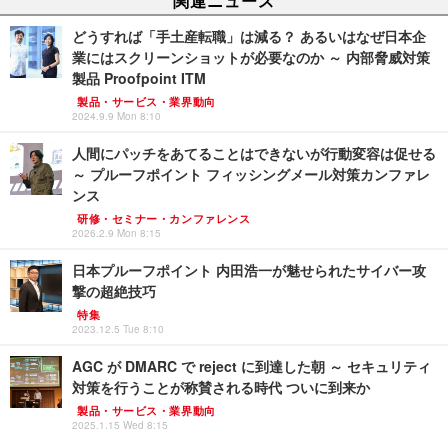
どうすれば「手土産転職」は減る？ あるいはなぜ日本企
業にはスクリーンショットが必要なのか ～ 内部脅威対策
製品 Proofpoint ITM
製品・サービス・業界動向
2024.9.9 Mon 8:10
人間にパッチをあてることはできないが行動変容は促せる
～ プルーフポイント フィッシングメール対策カンファレ
ンス
研修・セミナー・カンファレンス
2026.2.9 Mon 8:15
日本プルーフポイント 内田浩一が魅せられたサイバー攻
撃の超絶技巧
特集
2023.12.5 Tue 8:10
AGC が DMARC で reject に到達した朝 ～ セキュリティ
対策を行うことが称賛される時代 ついに到来か
製品・サービス・業界動向
2025.1.15 Wed 8:15