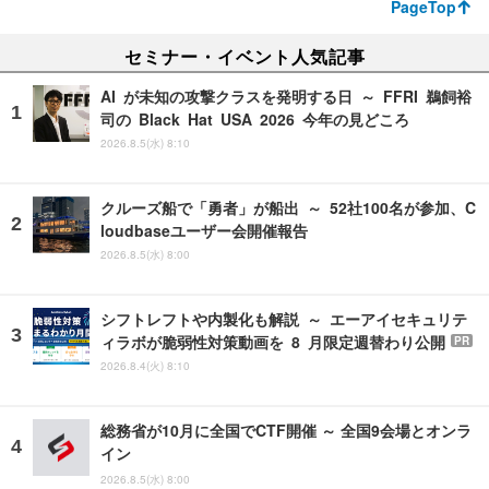
PageTop
セミナー・イベント人気記事
AI が未知の攻撃クラスを発明する日 ～ FFRI 鵜飼裕
司の Black Hat USA 2026 今年の見どころ
2026.8.5(水) 8:10
クルーズ船で「勇者」が船出 ～ 52社100名が参加、C
loudbaseユーザー会開催報告
2026.8.5(水) 8:00
シフトレフトや内製化も解説 ～ エーアイセキュリテ
ィラボが脆弱性対策動画を 8 月限定週替わり公開
PR
2026.8.4(火) 8:10
総務省が10月に全国でCTF開催 ～ 全国9会場とオンラ
イン
2026.8.5(水) 8:00