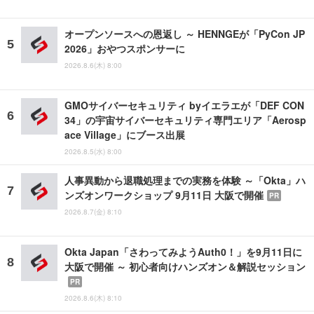
オープンソースへの恩返し ～ HENNGEが「PyCon JP
2026」おやつスポンサーに
2026.8.6(木) 8:00
GMOサイバーセキュリティ byイエラエが「DEF CON
34」の宇宙サイバーセキュリティ専門エリア「Aerosp
ace Village」にブース出展
2026.8.5(水) 8:00
人事異動から退職処理までの実務を体験 ～「Okta」ハ
ンズオンワークショップ 9月11日 大阪で開催
PR
2026.8.7(金) 8:10
Okta Japan「さわってみようAuth0！」を9月11日に
大阪で開催 ～ 初心者向けハンズオン＆解説セッション
PR
2026.8.6(木) 8:10