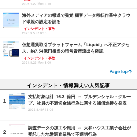
2026.4.27 Mon 8:10
海外メディアの報道で発覚 顧客データ移転作業中クラウ
ド環境の設定を誤る
インシデント・事故
2025.9.5 Fri 8:05
仮想通貨取引プラットフォーム「Liquid」へ不正アクセ
ス、約7.54億円相当の暗号資産流出を確認
インシデント・事故
2021.8.23 Mon 8:00
PageTop
インシデント・情報漏えい人気記事
支払対象は計 16.3 億円 ～ プルデンシャル・グルー
プ、社員の不適切金銭行為に関する補償進捗を発表
2026.8.4(火) 8:05
調査データの加工や転用 ～ 大和ハウス工業子会社が
受託した地盤調査業務で不適切行為