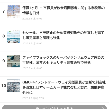
停職1ヶ月 ～ 市職員が飲食店関係者に関する市税等の
情報を口外
2026.8.6(木) 8:05
セシール、再発防止のため業務委託先の見直しを完了
し選定基準と管理も強化
2026.8.5(水) 8:05
ファイブフォックスのサーバがランサムウェア感染の
可能性、通常のセキュリティ調査過程で発覚
2026.8.4(火) 8:05
GMOペイメントゲートウェイ元従業員が無断で別会社
を設立し日本ゲームカード株式会社と契約、懲戒解雇
処分に
2026.7.31(金) 8:05
ランキングをもっと見る