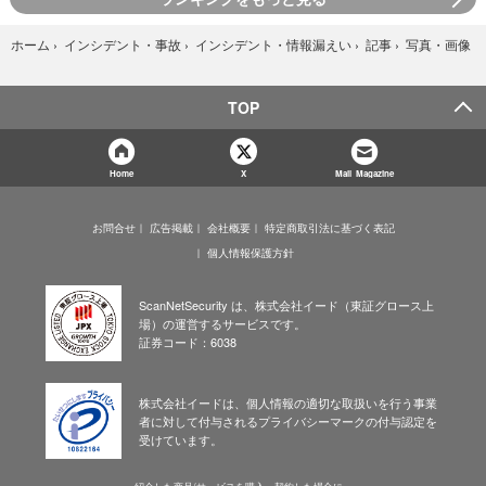
写真・画像
ホーム
›
インシデント・事故
›
インシデント・情報漏えい
›
記事
›
TOP
Home
X
Mail Magazine
お問合せ
広告掲載
会社概要
特定商取引法に基づく表記
個人情報保護方針
ScanNetSecurity は、株式会社イード（東証グロース上
場）の運営するサービスです。
証券コード：6038
株式会社イードは、個人情報の適切な取扱いを行う事業
者に対して付与されるプライバシーマークの付与認定を
受けています。